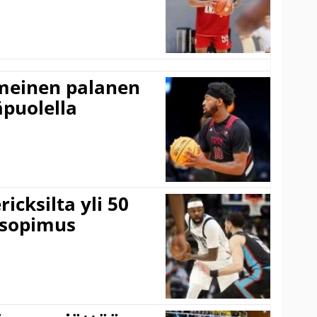
imeinen palanen
äpuolella
icksilta yli 50
 sopimus