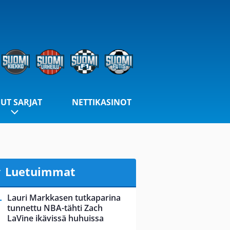
UT SARJAT
NETTIKASINOT
Luetuimmat
Lauri Markkasen tutkaparina
tunnettu NBA-tähti Zach
LaVine ikävissä huhuissa