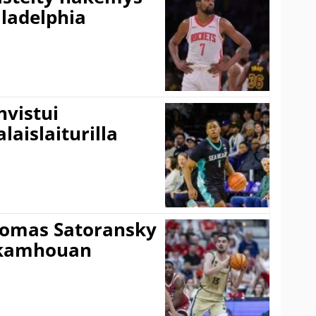
ladelphia
vistui
laislaiturilla
Tomas Satoransky
Nkamhouan