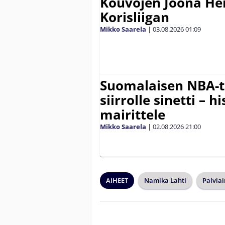
Kouvojen Joona He
Korisliigan
Mikko Saarela
|
03.08.2026
01:09
Suomalaisen NBA-t
siirrolle sinetti – hi
mairittele
Mikko Saarela
|
02.08.2026
21:00
AIHEET
Namika Lahti
Palviai