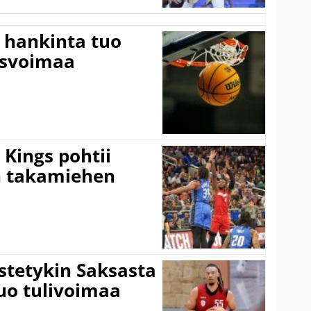
 hankinta tuo
usvoimaa
Kings pohtii
 takamiehen
istetykin Saksasta
tuo tulivoimaa