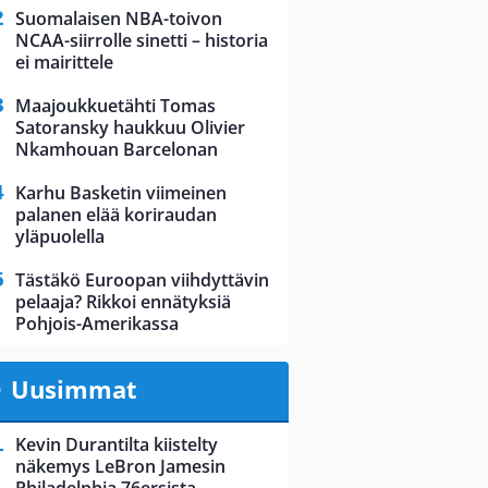
Suomalaisen NBA-toivon
NCAA-siirrolle sinetti – historia
ei mairittele
Maajoukkuetähti Tomas
Satoransky haukkuu Olivier
Nkamhouan Barcelonan
Karhu Basketin viimeinen
palanen elää koriraudan
yläpuolella
Tästäkö Euroopan viihdyttävin
pelaaja? Rikkoi ennätyksiä
Pohjois-Amerikassa
Uusimmat
Kevin Durantilta kiistelty
näkemys LeBron Jamesin