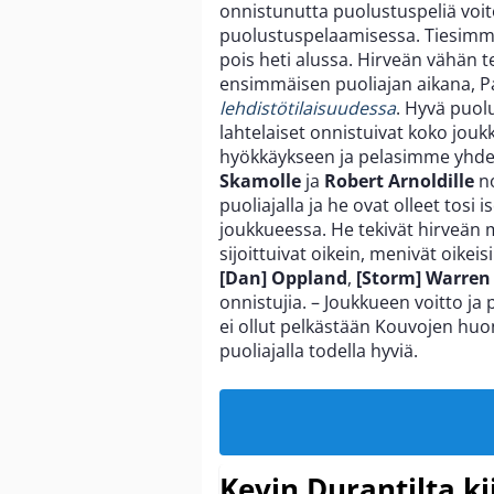
onnistunutta puolustuspeliä voit
puolustuspelaamisessa. Tiesimme,
pois heti alussa. Hirveän vähän 
ensimmäisen puoliajan aikana, Pa
lehdistötilaisuudessa
. Hyvä puol
lahtelaiset onnistuivat koko joukk
hyökkäykseen ja pelasimme yhdess
Skamolle
ja
Robert Arnoldille
no
puoliajalla ja he ovat olleet tosi
joukkueessa. He tekivät hirveän 
sijoittuivat oikein, menivät oikeis
[Dan] Oppland
,
[Storm] Warren
onnistujia. – Joukkueen voitto j
ei ollut pelkästään Kouvojen hu
puoliajalla todella hyviä.
Kevin Durantilta k