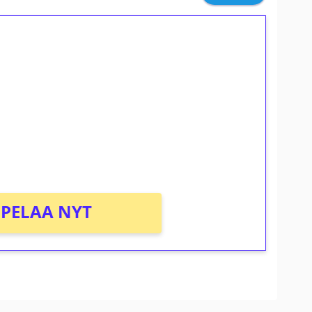
ilmaiskierroksia ilman
osta Tuohi 1000 -peliin (arvo 0,20€ per
PELAA NYT