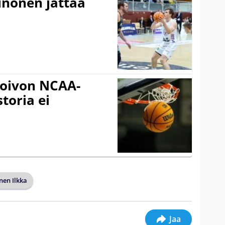
inonen jättää
oivon NCAA-
storia ei
nen Ilkka
Jaa