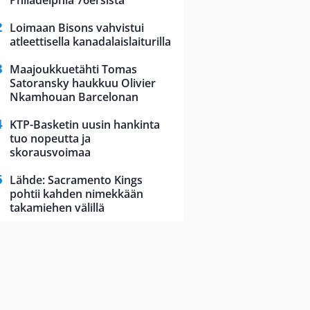
Philadelphia 76ersista
Loimaan Bisons vahvistui
atleettisella kanadalaislaiturilla
Maajoukkuetähti Tomas
Satoransky haukkuu Olivier
Nkamhouan Barcelonan
KTP-Basketin uusin hankinta
tuo nopeutta ja
skorausvoimaa
Lähde: Sacramento Kings
pohtii kahden nimekkään
takamiehen välillä