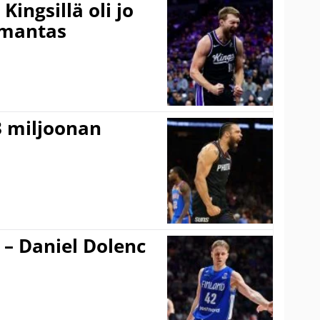
ingsillä oli jo
omantas
3 miljoonan
 – Daniel Dolenc