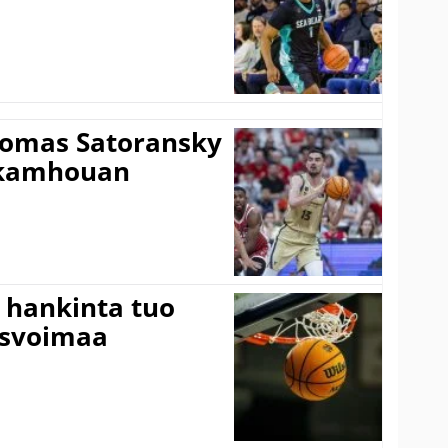
Tomas Satoransky
Nkamhouan
 hankinta tuo
usvoimaa