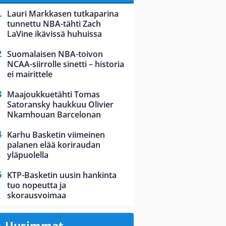
Lauri Markkasen tutkaparina
tunnettu NBA-tähti Zach
LaVine ikävissä huhuissa
Suomalaisen NBA-toivon
NCAA-siirrolle sinetti – historia
ei mairittele
Maajoukkuetähti Tomas
Satoransky haukkuu Olivier
Nkamhouan Barcelonan
Karhu Basketin viimeinen
palanen elää koriraudan
yläpuolella
KTP-Basketin uusin hankinta
tuo nopeutta ja
skorausvoimaa
Uusimmat