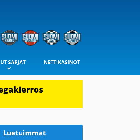
UT SARJAT
NETTIKASINOT
egakierros
Luetuimmat