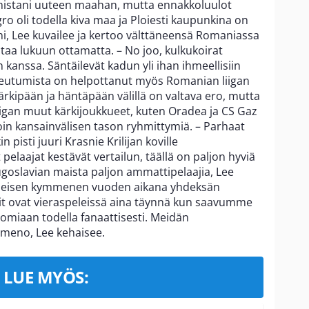
umistani uuteen maahan, mutta ennakkoluulot
ro oli todella kiva maa ja Ploiesti kaupunkina on
ieni, Lee kuvailee ja kertoo välttäneensä Romaniassa
htaa lukuun ottamatta. – No joo, kulkukoirat
kanssa. Säntäilevät kadun yli ihan ihmeellisiin
opeutumista on helpottanut myös Romanian liigan
 kärkipään ja häntäpään välillä on valtava ero, mutta
liigan muut kärkijoukkueet, kuten Oradea ja CS Gaz
oin kansainvälisen tason ryhmittymiä. – Parhaat
n pisti juuri Krasnie Krilijan koville
elaajat kestävät vertailun, täällä on paljon hyviä
 Jugoslavian maista paljon ammattipelaajia, Lee
imeisen kymmenen vuoden aikana yhdeksän
llit ovat vieraspeleissä aina täynnä kun saavumme
 omiaan todella fanaattisesti. Meidän
 meno, Lee kehaisee.
LUE MYÖS: