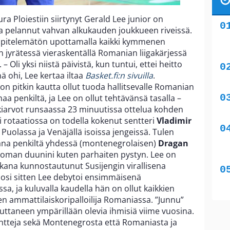
a Ploiestiin siirtynyt Gerald Lee junior on
ja pelannut vahvan alkukauden joukkueen riveissä.
in pitelemätön upottamalla kaikki kymmenen
n jyrätessä vieraskentällä Romanian liigakärjessä
 Oli yksi niistä päivistä, kun tuntui, ettei heitto
 ohi, Lee kertaa iltaa
Basket.fi:n sivuilla
.
on pitkin kautta ollut tuoda hallitsevalle Romanian
aa penkiltä, ja Lee on ollut tehtävänsä tasalla –
eskiarvot runsaassa 23 minuutissa ottelua kohden
i rotaatiossa on todella kokenut sentteri
Vladimir
 Puolassa ja Venäjällä isoissa jengeissä. Tulen
ana penkiltä yhdessä (montenegrolaisen)
Dragan
 oman duunini kuten parhaiten pystyn. Lee on
kana kunnostautunut Susijengin virallisena
osi sitten Lee debytoi ensimmäisenä
a, ja kuluvalla kaudella hän on ollut kaikkien
 ammattilaiskoripalloilija Romaniassa. ”Junnu”
ttaneen ympärillään olevia ihmisiä viime vuosina.
ntteja sekä Montenegrosta että Romaniasta ja