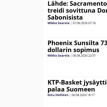
Lähde: Sacramento K
treidi sovittuna D
Sabonisista
Mikko Saarela
|
07.08.2026
07:18
Phoenix Sunsilta 7
dollarin sopimus
Mikko Saarela
|
06.08.2026
22:57
KTP-Basket jysäytti
palaa Suomeen
Eetu Hellsten
|
06.08.2026
18:17