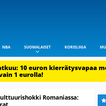
NBA
SUOMALAISET
KORISLIIGA
MU
jatkuu: 10 euron kierrätysvapaa m
vain 1 eurolla!
kulttuurishokki Romaniassa:
rat