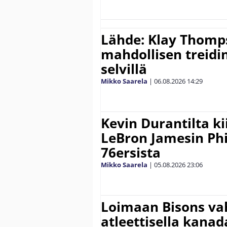
Lähde: Klay Thomp
mahdollisen treidi
selvillä
Mikko Saarela
|
06.08.2026
14:29
Kevin Durantilta k
LeBron Jamesin Phi
76ersista
Mikko Saarela
|
05.08.2026
23:06
Loimaan Bisons vah
atleettisella kanada