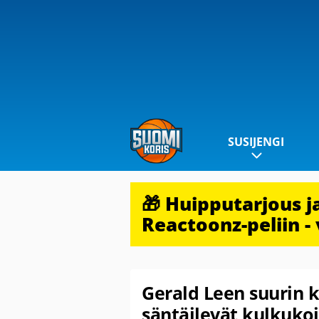
SUSIJENGI
🎁 Huipputarjous 
Reactoonz-peliin - 
Gerald Leen suurin 
säntäilevät kulkukoi