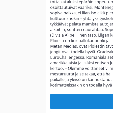
totta kai aluksi epäröin sopeut
osoittautuivat vääriksi. Monteneg
sopiva paikka, ei liian iso eikä p
kulttuurishokin – yhtä yksityisko
tykkäävät pelata mamista autojen 
aikoihin, sentteri naurahtaa. S
(Divizia A) pelillinen taso. Liigan
Ploiesti on koripallokaupunki ja 
Metan Medias, ovat Ploiestin tav
jengit ovat todella hyviä. Oradeaki
EuroChallengessa. Romanialaiset p
amerikkalaisia ja lisäksi entisen
kertoo. – Olemme voittaneet vi
mestaruutta ja se takaa, että ha
paikalle ja yleisö on kannustanut
kotimatseissakin on todella hyvä