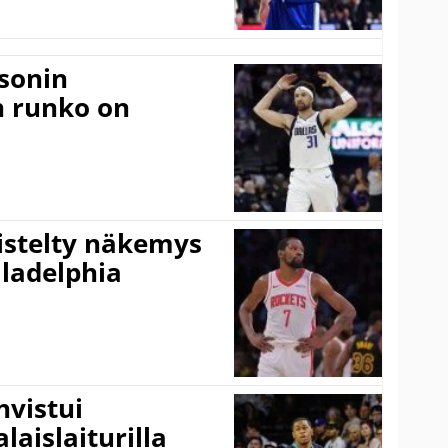
sonin
n runko on
iistelty näkemys
ladelphia
vistui
laislaiturilla