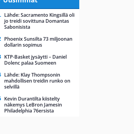
Lähde: Sacramento Kingsillä oli
jo treidi sovittuna Domantas
Sabonisista
Phoenix Sunsilta 73 miljoonan
dollarin sopimus
KTP-Basket jysäytti – Daniel
Dolenc palaa Suomeen
Lähde: Klay Thompsonin
mahdollisen treidin runko on
selvillä
Kevin Durantilta kiistelty
näkemys LeBron Jamesin
Philadelphia 76ersista