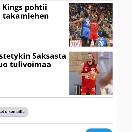
Kings pohtii
 takamiehen
istetykin Saksasta
tuo tulivoimaa
et ulkomailla