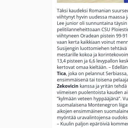
Täksi kaudeksi Romanian suurseur
viihtynyt hyvin uudessa maassa 
Lee junior oli sunnuntaina täys
pelitilanneheittoaan CSU Ploiesti
viihtyneen Oradean pistein 99-91. –
vaan kerta kaikkiaan voinut mennä
Susijengin luottomiehen tehtävä 
mestarille kokoa ja korintekovoim
13,4 pisteen ja 6,6 levypallon k
kertovat omaa kieltään. – Edellän
Tica
, joka on pelannut Serbiassa,
ensimmäisenä tai toisena pelaaj
Zekovicin
kanssa ja yritän tehdä
viimeisen puolentoista kauden ai
”kylmään veteen hyppääjänä”. Vu
suomalaisena Montenegron liigass
aikojen ensimmäinen suomalainen
myöntää uravalintojensa oudoksu
– Kuulin paljon epäröiviä komme