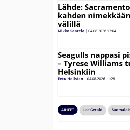
Lähde: Sacramento 
kahden nimekkään
välillä
Mikko Saarela
|
04.08.2026
13:04
Seagulls nappasi p
– Tyrese Williams 
Helsinkiin
Eetu Hellsten
|
04.08.2026
11:28
AIHEET
Lee Gerald
Suomalais