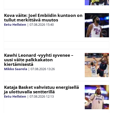
Kova väite: Joel Embiidin kuntoon on
tullut merkittävä muutos
Eetu Hellsten
|
07.08.2026
15:40
Kawhi Leonard -vyyhti syvenee –
uusi väite palkkakaton
kiertämisestä
Mikko Saarela
|
07.08.2026
13:26
Kataja Basket vahvistuu energisellä
ja ulottuvalla sentterillä
Eetu Hellsten
|
07.08.2026
12:13