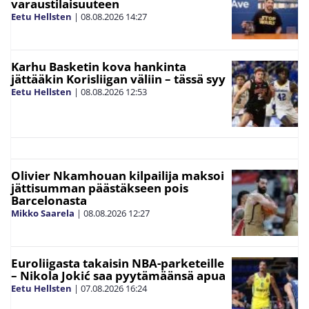
varaustilaisuuteen
Eetu Hellsten
|
08.08.2026
14:27
Karhu Basketin kova hankinta
jättääkin Korisliigan väliin – tässä syy
Eetu Hellsten
|
08.08.2026
12:53
Olivier Nkamhouan kilpailija maksoi
jättisumman päästäkseen pois
Barcelonasta
Mikko Saarela
|
08.08.2026
12:27
Euroliigasta takaisin NBA-parketeille
– Nikola Jokić saa pyytämäänsä apua
Eetu Hellsten
|
07.08.2026
16:24