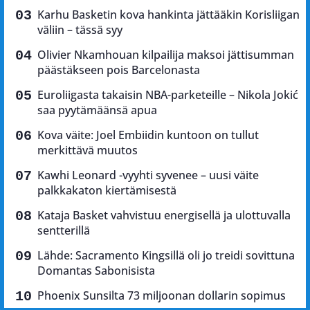
Karhu Basketin kova hankinta jättääkin Korisliigan
väliin – tässä syy
Olivier Nkamhouan kilpailija maksoi jättisumman
päästäkseen pois Barcelonasta
Euroliigasta takaisin NBA-parketeille – Nikola Jokić
saa pyytämäänsä apua
Kova väite: Joel Embiidin kuntoon on tullut
merkittävä muutos
Kawhi Leonard -vyyhti syvenee – uusi väite
palkkakaton kiertämisestä
Kataja Basket vahvistuu energisellä ja ulottuvalla
sentterillä
Lähde: Sacramento Kingsillä oli jo treidi sovittuna
Domantas Sabonisista
Phoenix Sunsilta 73 miljoonan dollarin sopimus