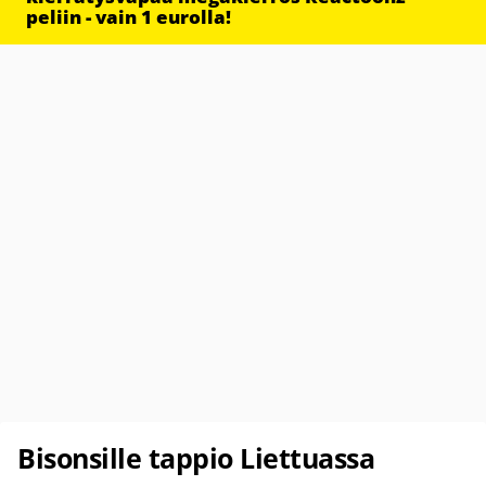
peliin - vain 1 eurolla!
Bisonsille tappio Liettuassa