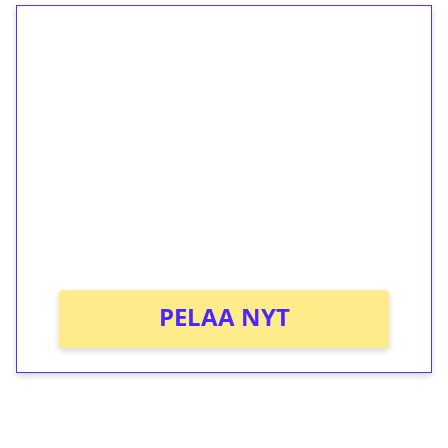
1€ = 10€ arvosta
ilmaiskierroksia ilman
kierrätystä!
Talleta 1€
Saat heti 50 ilmaiskierrosta Tuohi 1000 -
peliin (arvo 0,20€ per kierros)!
Ei kierrätysvaatimusta!
PELAA NYT