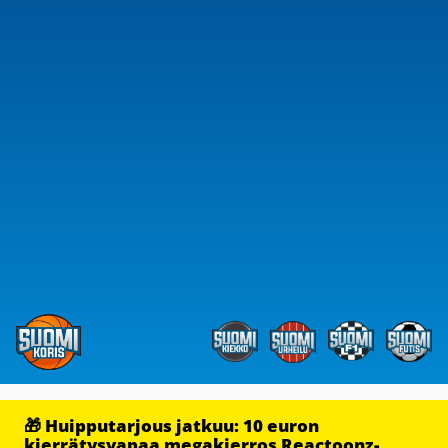
🎁 Huipputarjous jatkuu: 10 euron
kierrätysvapaa megakierros Reactoonz-