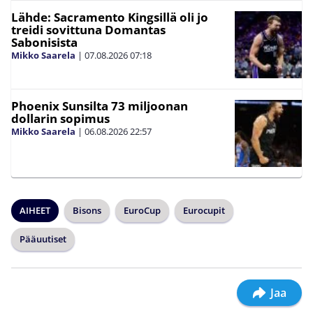
Lähde: Sacramento Kingsillä oli jo
treidi sovittuna Domantas
Sabonisista
Mikko Saarela
|
07.08.2026
07:18
Phoenix Sunsilta 73 miljoonan
dollarin sopimus
Mikko Saarela
|
06.08.2026
22:57
AIHEET
Bisons
EuroCup
Eurocupit
Pääuutiset
Jaa