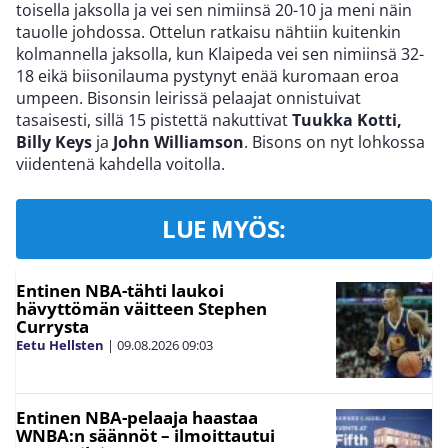
toisella jaksolla ja vei sen nimiinsä 20-10 ja meni näin
tauolle johdossa. Ottelun ratkaisu nähtiin kuitenkin
kolmannella jaksolla, kun Klaipeda vei sen nimiinsä 32-
18 eikä biisonilauma pystynyt enää kuromaan eroa
umpeen. Bisonsin leirissä pelaajat onnistuivat
tasaisesti, sillä 15 pistettä nakuttivat
Tuukka Kotti,
Billy Keys
ja
John Williamson
. Bisons on nyt lohkossa
viidentenä kahdella voitolla.
LUE MYÖS:
Entinen NBA-tähti laukoi
hävyttömän väitteen Stephen
Currysta
Eetu Hellsten
|
09.08.2026
09:03
Entinen NBA-pelaaja haastaa
WNBA:n säännöt – ilmoittautui