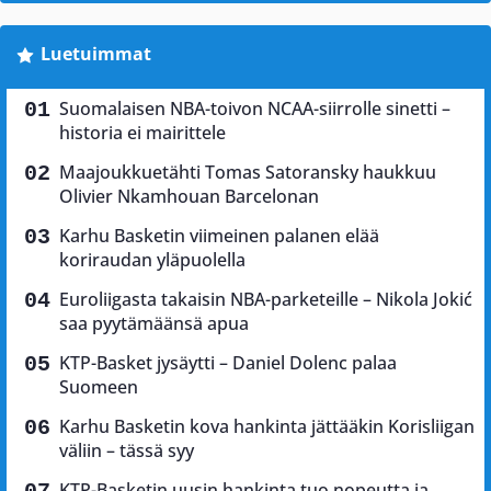
Luetuimmat
Suomalaisen NBA-toivon NCAA-siirrolle sinetti –
historia ei mairittele
Maajoukkuetähti Tomas Satoransky haukkuu
Olivier Nkamhouan Barcelonan
Karhu Basketin viimeinen palanen elää
koriraudan yläpuolella
Euroliigasta takaisin NBA-parketeille – Nikola Jokić
saa pyytämäänsä apua
KTP-Basket jysäytti – Daniel Dolenc palaa
Suomeen
Karhu Basketin kova hankinta jättääkin Korisliigan
väliin – tässä syy
KTP-Basketin uusin hankinta tuo nopeutta ja