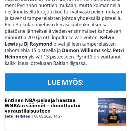
meni Pyrinnön nuottien mukaan, mutta kolmannella
neljänneksellä kotijoukkue tuli vahvasti peliin mukaan
ja kavensi tamperelaisten johtoa yhdeksällä pisteellä.
Pieti Poikolan miehistö keräsi kuitenkin itsensä
päätösneljänneksellä vieden ensimmäiset kahdeksan
minuuttia 20-0 ja otti lopulta selvän voiton.
Kelvin
Lewis
ja
BJ Raymond
olivat jälleen tamperelaisten
tehomiehiä 15 pisteellä ja
Damon Williams
sekä
Petri
Heinonen
ylsivät 13 pisteeseen. Pyrintö on voittanut
kaikki kuusi otteluaan Baltian liigassa.
LUE MYÖS:
Entinen NBA-pelaaja haastaa
WNBA:n säännöt – ilmoittautui
varaustilaisuuteen
Eetu Hellsten
|
08.08.2026
14:27