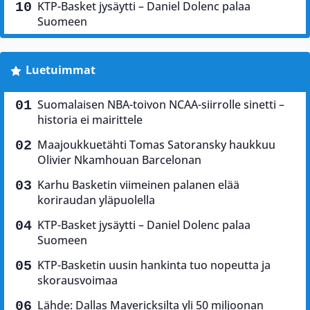
KTP-Basket jysäytti – Daniel Dolenc palaa
Suomeen
Luetuimmat
Suomalaisen NBA-toivon NCAA-siirrolle sinetti –
historia ei mairittele
Maajoukkuetähti Tomas Satoransky haukkuu
Olivier Nkamhouan Barcelonan
Karhu Basketin viimeinen palanen elää
koriraudan yläpuolella
KTP-Basket jysäytti – Daniel Dolenc palaa
Suomeen
KTP-Basketin uusin hankinta tuo nopeutta ja
skorausvoimaa
Lähde: Dallas Mavericksilta yli 50 miljoonan