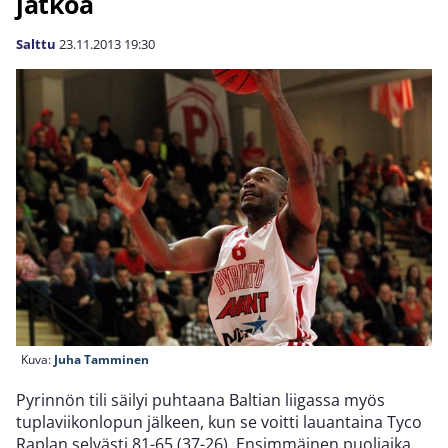
jatkoa
Salttu
23.11.2013
19:30
Kuva:
Juha Tamminen
Pyrinnön tili säilyi puhtaana Baltian liigassa myös
tuplaviikonlopun jälkeen, kun se voitti lauantaina Tyco
Raplan selvästi 81-65 (37-26). Ensimmäinen puoliaika