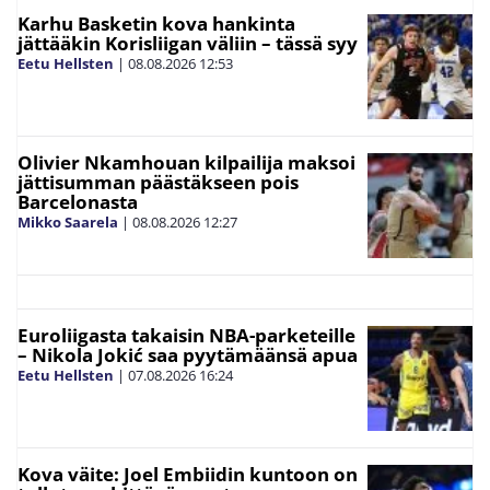
Karhu Basketin kova hankinta
jättääkin Korisliigan väliin – tässä syy
Eetu Hellsten
|
08.08.2026
12:53
Olivier Nkamhouan kilpailija maksoi
jättisumman päästäkseen pois
Barcelonasta
Mikko Saarela
|
08.08.2026
12:27
Euroliigasta takaisin NBA-parketeille
– Nikola Jokić saa pyytämäänsä apua
Eetu Hellsten
|
07.08.2026
16:24
Kova väite: Joel Embiidin kuntoon on