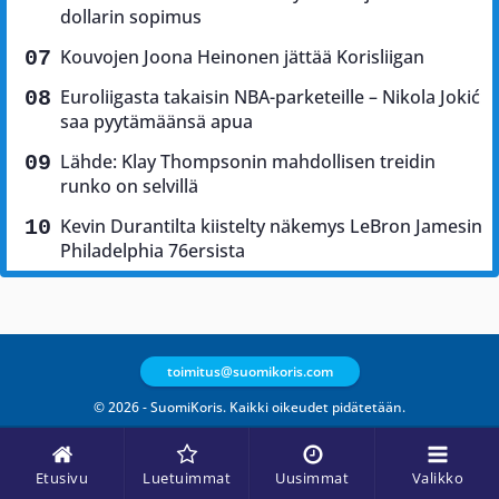
dollarin sopimus
Kouvojen Joona Heinonen jättää Korisliigan
Euroliigasta takaisin NBA-parketeille – Nikola Jokić
saa pyytämäänsä apua
Lähde: Klay Thompsonin mahdollisen treidin
runko on selvillä
Kevin Durantilta kiistelty näkemys LeBron Jamesin
Philadelphia 76ersista
toimitus@suomikoris.com
© 2026 - SuomiKoris. Kaikki oikeudet pidätetään.
Etusivu
Luetuimmat
Uusimmat
Valikko