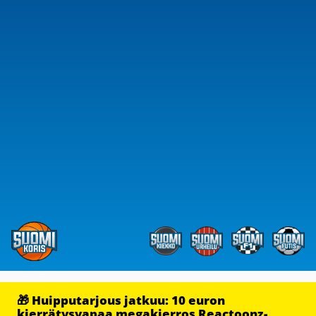
🎁 Huipputarjous jatkuu: 10 euron
kierrätysvapaa megakierros Reactoonz-