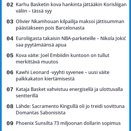
Karhu Basketin kova hankinta jättääkin Korisliigan
väliin – tässä syy
Olivier Nkamhouan kilpailija maksoi jättisumman
päästäkseen pois Barcelonasta
Euroliigasta takaisin NBA-parketeille – Nikola Jokić
saa pyytämäänsä apua
Kova väite: Joel Embiidin kuntoon on tullut
merkittävä muutos
Kawhi Leonard -vyyhti syvenee – uusi väite
palkkakaton kiertämisestä
Kataja Basket vahvistuu energisellä ja ulottuvalla
sentterillä
Lähde: Sacramento Kingsillä oli jo treidi sovittuna
Domantas Sabonisista
Phoenix Sunsilta 73 miljoonan dollarin sopimus