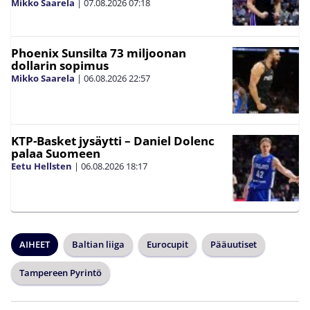
Mikko Saarela
|
07.08.2026
07:18
Phoenix Sunsilta 73 miljoonan
dollarin sopimus
Mikko Saarela
|
06.08.2026
22:57
KTP-Basket jysäytti – Daniel Dolenc
palaa Suomeen
Eetu Hellsten
|
06.08.2026
18:17
AIHEET
Baltian liiga
Eurocupit
Pääuutiset
Tampereen Pyrintö