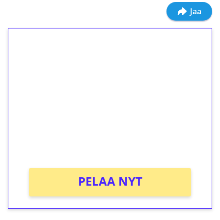
Jaa
1€ = 10€ arvosta
ilmaiskierroksia ilman
kierrätystä!
Talleta 1€
Saat heti 50 ilmaiskierrosta Tuohi 1000 -
peliin (arvo 0,20€ per kierros)!
Ei kierrätysvaatimusta!
PELAA NYT