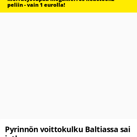
peliin - vain 1 eurolla!
Pyrinnön voittokulku Baltiassa sai