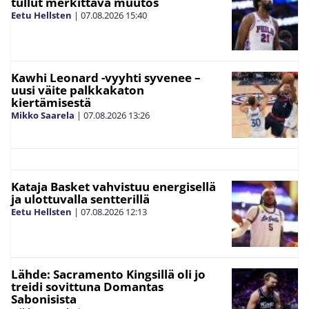
tullut merkittävä muutos
Eetu Hellsten
|
07.08.2026
15:40
Kawhi Leonard -vyyhti syvenee –
uusi väite palkkakaton
kiertämisestä
Mikko Saarela
|
07.08.2026
13:26
Kataja Basket vahvistuu energisellä
ja ulottuvalla sentterillä
Eetu Hellsten
|
07.08.2026
12:13
Lähde: Sacramento Kingsillä oli jo
treidi sovittuna Domantas
Sabonisista