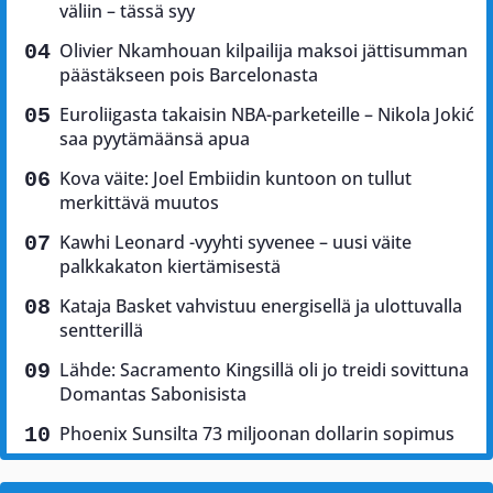
väliin – tässä syy
Olivier Nkamhouan kilpailija maksoi jättisumman
päästäkseen pois Barcelonasta
Euroliigasta takaisin NBA-parketeille – Nikola Jokić
saa pyytämäänsä apua
Kova väite: Joel Embiidin kuntoon on tullut
merkittävä muutos
Kawhi Leonard -vyyhti syvenee – uusi väite
palkkakaton kiertämisestä
Kataja Basket vahvistuu energisellä ja ulottuvalla
sentterillä
Lähde: Sacramento Kingsillä oli jo treidi sovittuna
Domantas Sabonisista
Phoenix Sunsilta 73 miljoonan dollarin sopimus