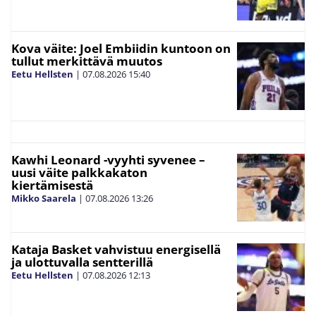
Kova väite: Joel Embiidin kuntoon on
tullut merkittävä muutos
Eetu Hellsten
|
07.08.2026
15:40
Kawhi Leonard -vyyhti syvenee –
uusi väite palkkakaton
kiertämisestä
Mikko Saarela
|
07.08.2026
13:26
Kataja Basket vahvistuu energisellä
ja ulottuvalla sentterillä
Eetu Hellsten
|
07.08.2026
12:13