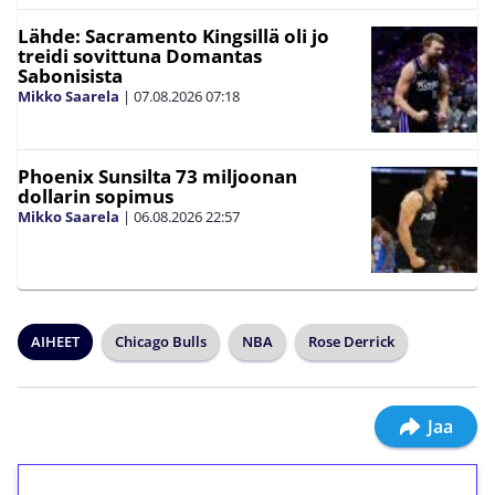
Lähde: Sacramento Kingsillä oli jo
treidi sovittuna Domantas
Sabonisista
Mikko Saarela
|
07.08.2026
07:18
Phoenix Sunsilta 73 miljoonan
dollarin sopimus
Mikko Saarela
|
06.08.2026
22:57
AIHEET
Chicago Bulls
NBA
Rose Derrick
Jaa