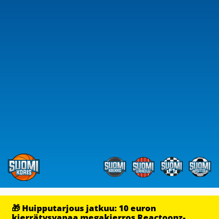
🎁 Huipputarjous jatkuu: 10 euron
kierrätysvapaa megakierros Reactoonz-