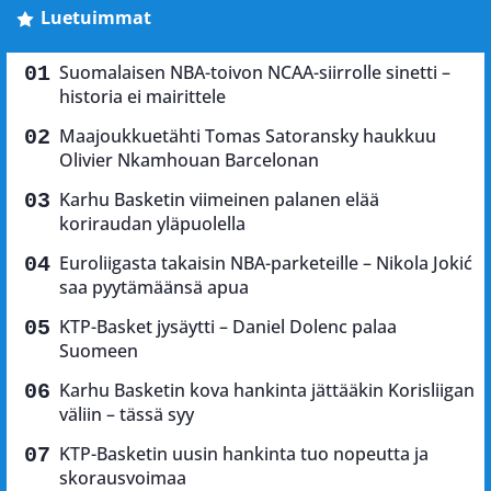
Luetuimmat
Suomalaisen NBA-toivon NCAA-siirrolle sinetti –
historia ei mairittele
Maajoukkuetähti Tomas Satoransky haukkuu
Olivier Nkamhouan Barcelonan
Karhu Basketin viimeinen palanen elää
koriraudan yläpuolella
Euroliigasta takaisin NBA-parketeille – Nikola Jokić
saa pyytämäänsä apua
KTP-Basket jysäytti – Daniel Dolenc palaa
Suomeen
Karhu Basketin kova hankinta jättääkin Korisliigan
väliin – tässä syy
KTP-Basketin uusin hankinta tuo nopeutta ja
skorausvoimaa