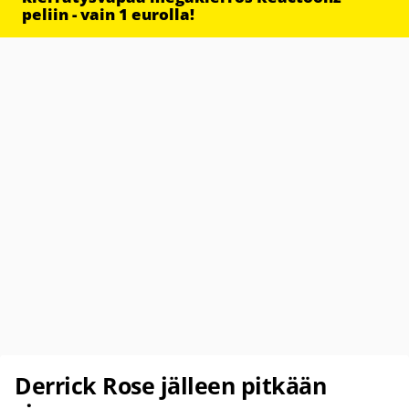
peliin - vain 1 eurolla!
Derrick Rose jälleen pitkään