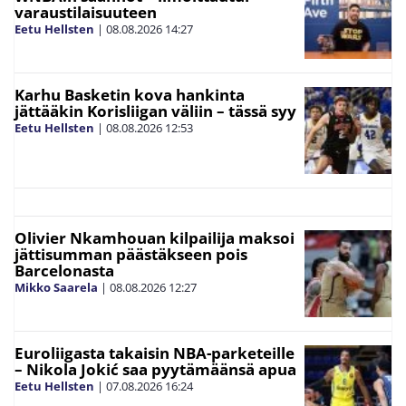
varaustilaisuuteen
Eetu Hellsten
|
08.08.2026
14:27
Karhu Basketin kova hankinta
jättääkin Korisliigan väliin – tässä syy
Eetu Hellsten
|
08.08.2026
12:53
Olivier Nkamhouan kilpailija maksoi
jättisumman päästäkseen pois
Barcelonasta
Mikko Saarela
|
08.08.2026
12:27
Euroliigasta takaisin NBA-parketeille
– Nikola Jokić saa pyytämäänsä apua
Eetu Hellsten
|
07.08.2026
16:24