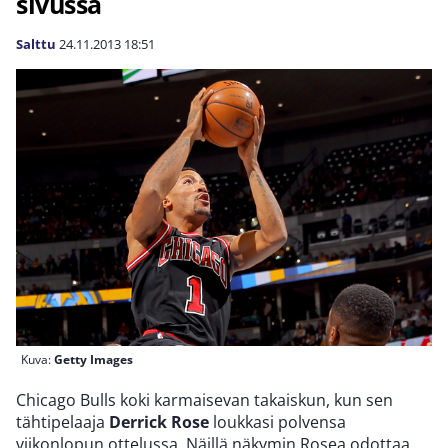
sivussa
Salttu
24.11.2013
18:51
Kuva:
Getty Images
Chicago Bulls koki karmaisevan takaiskun, kun sen
tähtipelaaja
Derrick Rose
loukkasi polvensa
viikonlopun ottelussa. Näillä näkymin Rosea odottaa