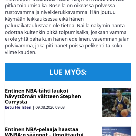
pitkä toipumisaika. Rosella on oikeassa polvessa
rustovamma ja nivelkierukkavamma. Hän joutuu
käymään leikkauksessa eikä hänen
paluuaikataulustaan ole tietoa. Näillä näkymin häntä
odottaa kuitenkin pitkä toipumisaika, joskaan vamma
ei ole yhtä paha kuin hänen edellinen, vasemman jalan
polvivamma, joka piti hänet poissa pelikentiltä koko
viime kauden.
LUE MYÖS:
Entinen NBA-tähti laukoi
hävyttömän väitteen Stephen
Currysta
Eetu Hellsten
|
09.08.2026
09:03
Entinen NBA-pelaaja haastaa
WNBA:n säännöt – ilmoittautui