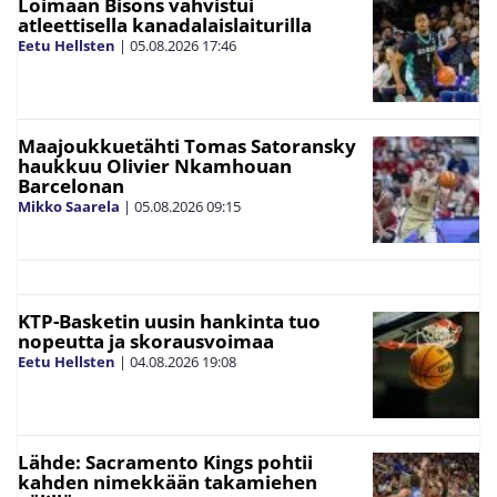
Loimaan Bisons vahvistui
atleettisella kanadalaislaiturilla
Eetu Hellsten
|
05.08.2026
17:46
Maajoukkuetähti Tomas Satoransky
haukkuu Olivier Nkamhouan
Barcelonan
Mikko Saarela
|
05.08.2026
09:15
KTP-Basketin uusin hankinta tuo
nopeutta ja skorausvoimaa
Eetu Hellsten
|
04.08.2026
19:08
Lähde: Sacramento Kings pohtii
kahden nimekkään takamiehen