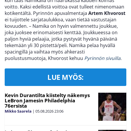
kun taas Namikalla on haarukassa kauden kolmas
voitto. Kaksi edellistä voittoa ovat tulleet nimenomaan
kotikentältä. Pyrinnön apuvalmentaja
Artem Khvorost
ei tuijottele sarjataulukkoa, vaan tietää vastustajan
kovuuden. – Namika on hyvin valmennettu joukkue,
joka juoksee erinomaisesti kenttää. Joukkueessa on
paljon hyviä pelaajia, jotka pystyvät hyvänä päivänä
tekemään yli 30 pistettä/peli. Namika pelaa hyvällä
spacingillä ja vaihtaa myös ahkerasti
puolustusmuotoja, Khvorost kehuu
Pyrinnön sivuilla
.
LUE MYÖS:
Kevin Durantilta kiistelty näkemys
LeBron Jamesin Philadelphia
76ersista
Mikko Saarela
|
05.08.2026
23:06