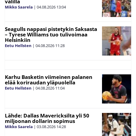
välillä
Mikko Saarela
|
04.08.2026
13:04
Seagulls nappasi pistetykin Saksasta
– Tyrese Williams tuo tulivoimaa
Helsinkiin
Eetu Hellsten
|
04.08.2026
11:28
Karhu Basketin viimeinen palanen
elää koriraudan yläpuolella
Eetu Hellsten
|
04.08.2026
11:04
Lähde: Dallas Mavericksilta yli 50
miljoonan dollarin sopimus
Mikko Saarela
|
03.08.2026
14:28