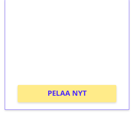
1€ = 10€ arvosta
ilmaiskierroksia ilman
kierrätystä!
Talleta 1€
Saat heti 50 ilmaiskierrosta Tuohi 1000 -
peliin (arvo 0,20€ per kierros)!
Ei kierrätysvaatimusta!
PELAA NYT