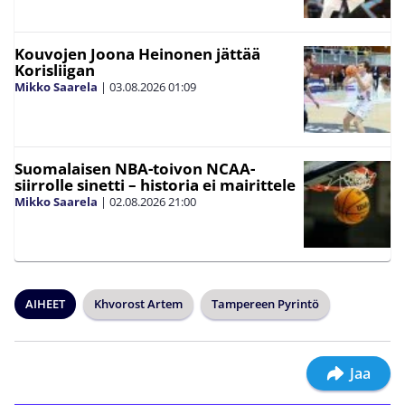
Kouvojen Joona Heinonen jättää
Korisliigan
Mikko Saarela
|
03.08.2026
01:09
Suomalaisen NBA-toivon NCAA-
siirrolle sinetti – historia ei mairittele
Mikko Saarela
|
02.08.2026
21:00
AIHEET
Khvorost Artem
Tampereen Pyrintö
Jaa