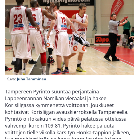
Kuva:
Juha Tamminen
Tampereen Pyrintö suuntaa perjantaina
Lappeenrannan Namikan vieraaksi ja hakee
Korisliigassa kymmenettä voittoaan. Joukkueet
kohtasivat Korisliigan avauskierroksella Tampereella.
Pyrintö oli lokakuun viides päivä pelatussa ottelussa
vahvempi korein 109-81. Pyrintö hakee paluuta
voittojen tielle viikolla kärsityn Honka-tappion jälkeen,