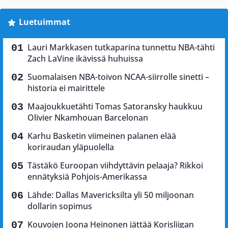
Luetuimmat
Lauri Markkasen tutkaparina tunnettu NBA-tähti
Zach LaVine ikävissä huhuissa
Suomalaisen NBA-toivon NCAA-siirrolle sinetti –
historia ei mairittele
Maajoukkuetähti Tomas Satoransky haukkuu
Olivier Nkamhouan Barcelonan
Karhu Basketin viimeinen palanen elää
koriraudan yläpuolella
Tästäkö Euroopan viihdyttävin pelaaja? Rikkoi
ennätyksiä Pohjois-Amerikassa
Lähde: Dallas Mavericksilta yli 50 miljoonan
dollarin sopimus
Kouvojen Joona Heinonen jättää Korisliigan