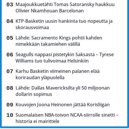
Maajoukkuetähti Tomas Satoransky haukkuu
Olivier Nkamhouan Barcelonan
KTP-Basketin uusin hankinta tuo nopeutta ja
skorausvoimaa
Lähde: Sacramento Kings pohtii kahden
nimekkään takamiehen välillä
Seagulls nappasi pistetykin Saksasta – Tyrese
Williams tuo tulivoimaa Helsinkiin
Karhu Basketin viimeinen palanen elää
koriraudan yläpuolella
Lähde: Dallas Mavericksilta yli 50 miljoonan
dollarin sopimus
Kouvojen Joona Heinonen jättää Korisliigan
Suomalaisen NBA-toivon NCAA-siirrolle sinetti –
historia ei mairittele