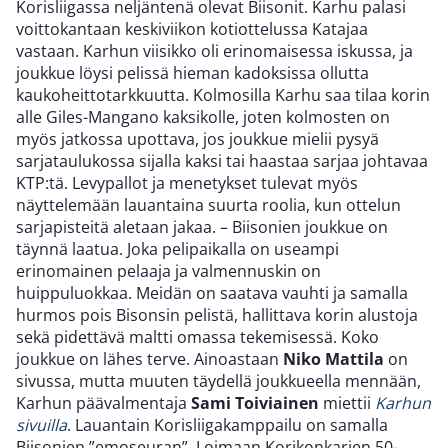
Korisliigassa neljäntenä olevat Biisonit. Karhu palasi
voittokantaan keskiviikon kotiottelussa Katajaa
vastaan. Karhun viisikko oli erinomaisessa iskussa, ja
joukkue löysi pelissä hieman kadoksissa ollutta
kaukoheittotarkkuutta. Kolmosilla Karhu saa tilaa korin
alle Giles-Mangano kaksikolle, joten kolmosten on
myös jatkossa upottava, jos joukkue mielii pysyä
sarjataulukossa sijalla kaksi tai haastaa sarjaa johtavaa
KTP:tä. Levypallot ja menetykset tulevat myös
näyttelemään lauantaina suurta roolia, kun ottelun
sarjapisteitä aletaan jakaa. – Biisonien joukkue on
täynnä laatua. Joka pelipaikalla on useampi
erinomainen pelaaja ja valmennuskin on
huippuluokkaa. Meidän on saatava vauhti ja samalla
hurmos pois Bisonsin pelistä, hallittava korin alustoja
sekä pidettävä maltti omassa tekemisessä. Koko
joukkue on lähes terve. Ainoastaan
Niko Mattila
on
sivussa, mutta muuten täydellä joukkueella mennään,
Karhun päävalmentaja
Sami Toiviainen
miettii
Karhun
sivuilla
. Lauantain Korisliigakamppailu on samalla
Biisonien ”emoseuran”, Loimaan Korikonkarien 50-