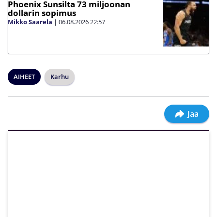
Phoenix Sunsilta 73 miljoonan
dollarin sopimus
Mikko Saarela
|
06.08.2026
22:57
AIHEET
Karhu
Jaa
🎁 Huipputarjous jatkuu: 10
euron kierrätysvapaa
megakierros Reactoonz-
peliin – vain 1 eurolla!
Peli: Reactoonz