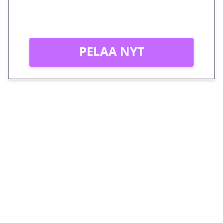
Vain uusille asiakkaille!
PELAA NYT