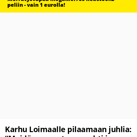
peliin - vain 1 eurolla!
Karhu Loimaalle pilaamaan juhlia: