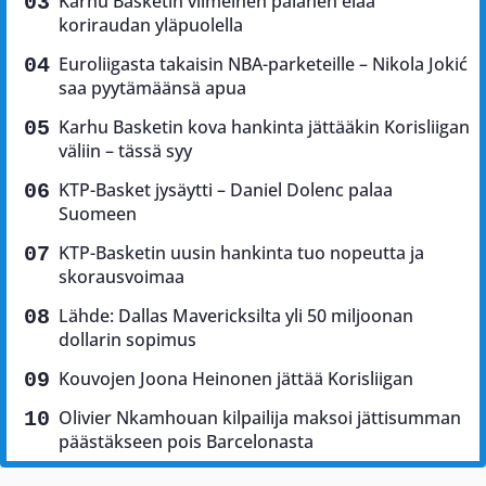
Karhu Basketin viimeinen palanen elää
koriraudan yläpuolella
Euroliigasta takaisin NBA-parketeille – Nikola Jokić
saa pyytämäänsä apua
Karhu Basketin kova hankinta jättääkin Korisliigan
väliin – tässä syy
KTP-Basket jysäytti – Daniel Dolenc palaa
Suomeen
KTP-Basketin uusin hankinta tuo nopeutta ja
skorausvoimaa
Lähde: Dallas Mavericksilta yli 50 miljoonan
dollarin sopimus
Kouvojen Joona Heinonen jättää Korisliigan
Olivier Nkamhouan kilpailija maksoi jättisumman
päästäkseen pois Barcelonasta