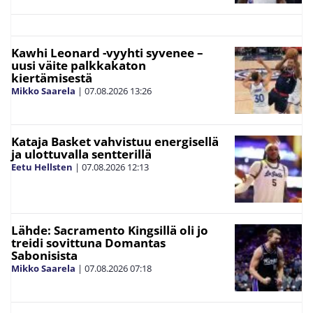
Kawhi Leonard -vyyhti syvenee –
uusi väite palkkakaton
kiertämisestä
Mikko Saarela
|
07.08.2026
13:26
Kataja Basket vahvistuu energisellä
ja ulottuvalla sentterillä
Eetu Hellsten
|
07.08.2026
12:13
Lähde: Sacramento Kingsillä oli jo
treidi sovittuna Domantas
Sabonisista
Mikko Saarela
|
07.08.2026
07:18