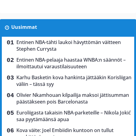
Uusimmat
Entinen NBA-tähti laukoi hävyttömän väitteen
Stephen Currysta
Entinen NBA-pelaaja haastaa WNBA:n säännöt –
ilmoittautui varaustilaisuuteen
Karhu Basketin kova hankinta jättääkin Korisliigan
väliin – tässä syy
Olivier Nkamhouan kilpailija maksoi jättisumman
päästäkseen pois Barcelonasta
Euroliigasta takaisin NBA-parketeille – Nikola Jokić
saa pyytämäänsä apua
Kova väite: Joel Embiidin kuntoon on tullut