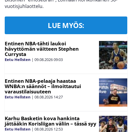
vuotisjuhlaottelu.
LUE MYÖS:
Entinen NBA-tähti laukoi
hävyttömän väitteen Stephen
Currysta
Eetu Hellsten
|
09.08.2026
09:03
Entinen NBA-pelaaja haastaa
WNBA:n säännöt – ilmoittautui
varaustilaisuuteen
Eetu Hellsten
|
08.08.2026
14:27
Karhu Basketin kova hankinta
jättääkin Korisliigan väliin – tässä syy
Eetu Hellsten
|
08.08.2026
12:53