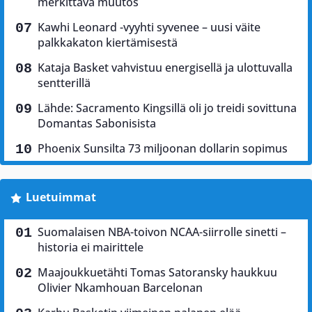
merkittävä muutos
Kawhi Leonard -vyyhti syvenee – uusi väite
palkkakaton kiertämisestä
Kataja Basket vahvistuu energisellä ja ulottuvalla
sentterillä
Lähde: Sacramento Kingsillä oli jo treidi sovittuna
Domantas Sabonisista
Phoenix Sunsilta 73 miljoonan dollarin sopimus
Luetuimmat
Suomalaisen NBA-toivon NCAA-siirrolle sinetti –
historia ei mairittele
Maajoukkuetähti Tomas Satoransky haukkuu
Olivier Nkamhouan Barcelonan