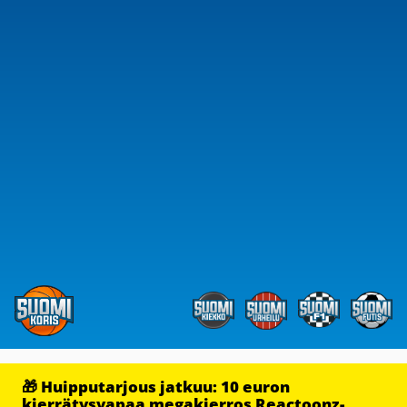
🎁 Huipputarjous jatkuu: 10 euron
kierrätysvapaa megakierros Reactoonz-