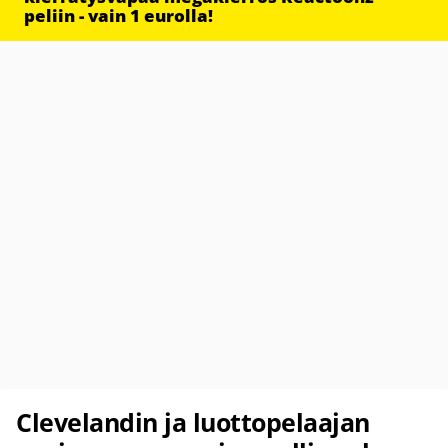
peliin - vain 1 eurolla!
Clevelandin ja luottopelaajan