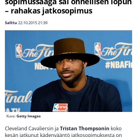
sopimussaaga sai onnellisen lopun
– rahakas jatkosopimus
Salttu
22.10.2015
21:39
Kuva:
Getty Images
Cleveland Cavaliersin ja
Tristan Thompsonin
koko
kesän jatkunut kädenvääntö jatkosopimuksesta on