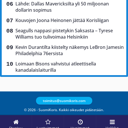
Lähde: Dallas Mavericksilta yli 50 miljoonan
dollarin sopimus
Kouvojen Joona Heinonen jättää Korisliigan
Seagulls nappasi pistetykin Saksasta – Tyrese
Williams tuo tulivoimaa Helsinkiin
Kevin Durantilta kiistelty näkemys LeBron Jamesin
Philadelphia 76ersista
Loimaan Bisons vahvistui atleettisella
kanadalaislaiturilla
toimitus@suomikoris.com
© 2026 - SuomiKoris. Kaikki oikeudet pidätetään.