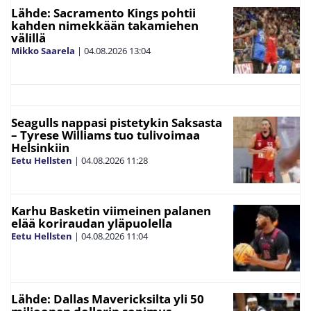
Lähde: Sacramento Kings pohtii
kahden nimekkään takamiehen
välillä
Mikko Saarela
|
04.08.2026
13:04
Seagulls nappasi pistetykin Saksasta
– Tyrese Williams tuo tulivoimaa
Helsinkiin
Eetu Hellsten
|
04.08.2026
11:28
Karhu Basketin viimeinen palanen
elää koriraudan yläpuolella
Eetu Hellsten
|
04.08.2026
11:04
Lähde: Dallas Mavericksilta yli 50