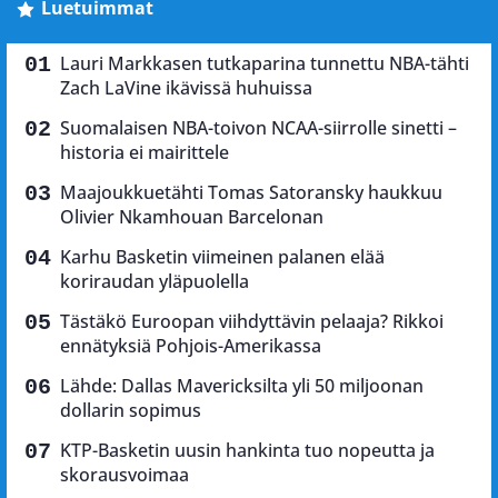
Luetuimmat
Lauri Markkasen tutkaparina tunnettu NBA-tähti
Zach LaVine ikävissä huhuissa
Suomalaisen NBA-toivon NCAA-siirrolle sinetti –
historia ei mairittele
Maajoukkuetähti Tomas Satoransky haukkuu
Olivier Nkamhouan Barcelonan
Karhu Basketin viimeinen palanen elää
koriraudan yläpuolella
Tästäkö Euroopan viihdyttävin pelaaja? Rikkoi
ennätyksiä Pohjois-Amerikassa
Lähde: Dallas Mavericksilta yli 50 miljoonan
dollarin sopimus
KTP-Basketin uusin hankinta tuo nopeutta ja
skorausvoimaa