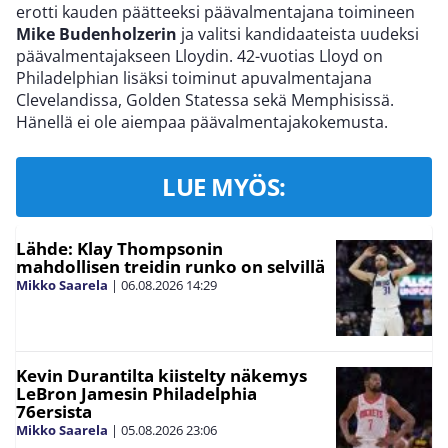
erotti kauden päätteeksi päävalmentajana toimineen
Mike Budenholzerin
ja valitsi kandidaateista uudeksi
päävalmentajakseen Lloydin. 42-vuotias Lloyd on
Philadelphian lisäksi toiminut apuvalmentajana
Clevelandissa, Golden Statessa sekä Memphisissä.
Hänellä ei ole aiempaa päävalmentajakokemusta.
LUE MYÖS:
Lähde: Klay Thompsonin
mahdollisen treidin runko on selvillä
Mikko Saarela
|
06.08.2026
14:29
Kevin Durantilta kiistelty näkemys
LeBron Jamesin Philadelphia
76ersista
Mikko Saarela
|
05.08.2026
23:06