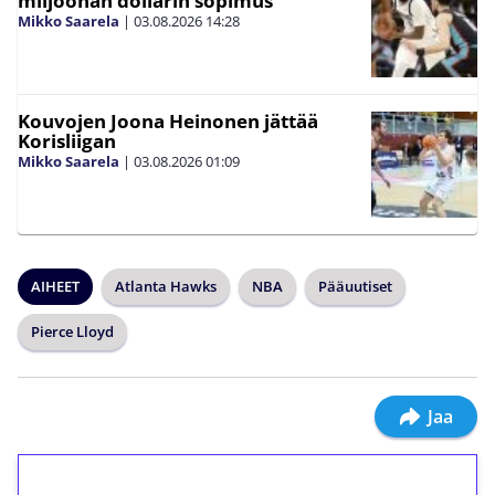
miljoonan dollarin sopimus
Mikko Saarela
|
03.08.2026
14:28
Kouvojen Joona Heinonen jättää
Korisliigan
Mikko Saarela
|
03.08.2026
01:09
AIHEET
Atlanta Hawks
NBA
Pääuutiset
Pierce Lloyd
Jaa