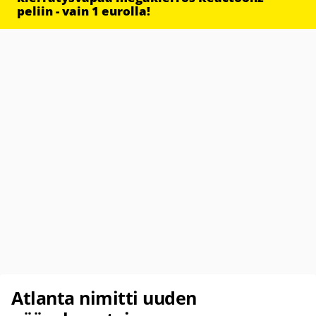
peliin - vain 1 eurolla!
Atlanta nimitti uuden