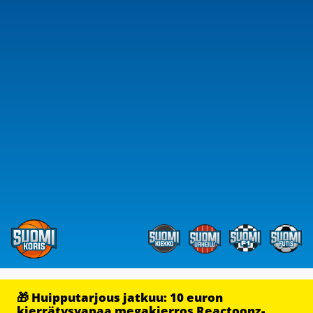
🎁 Huipputarjous jatkuu: 10 euron
kierrätysvapaa megakierros Reactoonz-