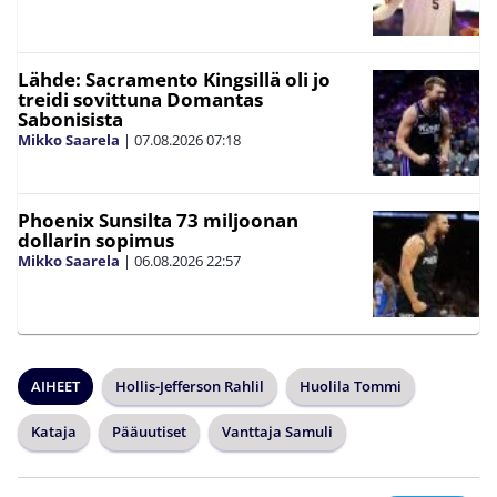
Lähde: Sacramento Kingsillä oli jo
treidi sovittuna Domantas
Sabonisista
Mikko Saarela
|
07.08.2026
07:18
Phoenix Sunsilta 73 miljoonan
dollarin sopimus
Mikko Saarela
|
06.08.2026
22:57
AIHEET
Hollis-Jefferson Rahlil
Huolila Tommi
Kataja
Pääuutiset
Vanttaja Samuli