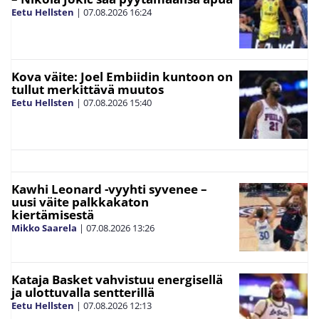
Eetu Hellsten
|
07.08.2026
16:24
Kova väite: Joel Embiidin kuntoon on
tullut merkittävä muutos
Eetu Hellsten
|
07.08.2026
15:40
Kawhi Leonard -vyyhti syvenee –
uusi väite palkkakaton
kiertämisestä
Mikko Saarela
|
07.08.2026
13:26
Kataja Basket vahvistuu energisellä
ja ulottuvalla sentterillä
Eetu Hellsten
|
07.08.2026
12:13