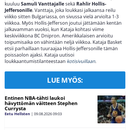
kuuluu
Samuli Vanttajalle
sekä
Rahlir Hollis-
Jeffersonille
. Vanttaja, joka loukkasi jalkaansa reilu
viikko sitten Bulgariassa, on sivussa vielä arviolta 1-3
viikkoa. Myös Hollis-Jefferson joutui jättämään kentän
jalkavamman vuoksi, kun Kataja kohtasi viime
keskiviikkona BC Dnipron. Amerikkalaisen arvioitu
toipumisaika on vähintään neljä viikkoa. Kataja Basket
etsii parhaillaan tuuraajaa Hollis-Jeffersonille tämän
poissaolon ajaksi. Kataja uutisoi
loukkaantumistilanteestaan
kotisivuillaan
.
LUE MYÖS:
Entinen NBA-tähti laukoi
hävyttömän väitteen Stephen
Currysta
Eetu Hellsten
|
09.08.2026
09:03