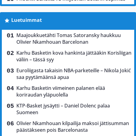
Luetuimmat
Maajoukkuetähti Tomas Satoransky haukkuu
Olivier Nkamhouan Barcelonan
Karhu Basketin kova hankinta jättääkin Korisliigan
väliin – tässä syy
Euroliigasta takaisin NBA-parketeille – Nikola Jokić
saa pyytämäänsä apua
Karhu Basketin viimeinen palanen elää
koriraudan yläpuolella
KTP-Basket jysäytti – Daniel Dolenc palaa
Suomeen
Olivier Nkamhouan kilpailija maksoi jättisumman
päästäkseen pois Barcelonasta