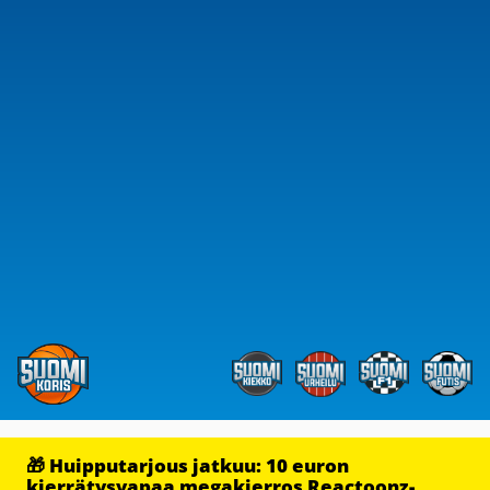
🎁 Huipputarjous jatkuu: 10 euron
kierrätysvapaa megakierros Reactoonz-