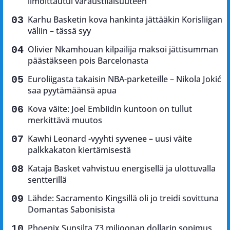
ilmoittautui varaustilaisuuteen
Karhu Basketin kova hankinta jättääkin Korisliigan
väliin – tässä syy
Olivier Nkamhouan kilpailija maksoi jättisumman
päästäkseen pois Barcelonasta
Euroliigasta takaisin NBA-parketeille – Nikola Jokić
saa pyytämäänsä apua
Kova väite: Joel Embiidin kuntoon on tullut
merkittävä muutos
Kawhi Leonard -vyyhti syvenee – uusi väite
palkkakaton kiertämisestä
Kataja Basket vahvistuu energisellä ja ulottuvalla
sentterillä
Lähde: Sacramento Kingsillä oli jo treidi sovittuna
Domantas Sabonisista
Phoenix Sunsilta 73 miljoonan dollarin sopimus