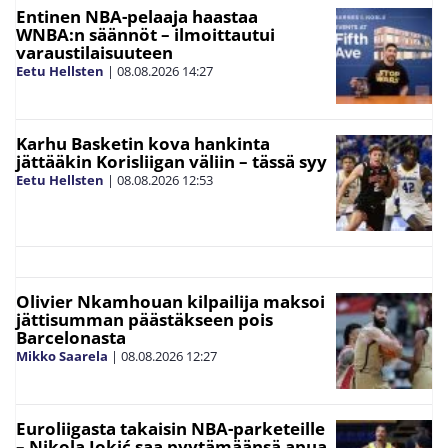
Entinen NBA-pelaaja haastaa
WNBA:n säännöt – ilmoittautui
varaustilaisuuteen
Eetu Hellsten
|
08.08.2026
14:27
Karhu Basketin kova hankinta
jättääkin Korisliigan väliin – tässä syy
Eetu Hellsten
|
08.08.2026
12:53
Olivier Nkamhouan kilpailija maksoi
jättisumman päästäkseen pois
Barcelonasta
Mikko Saarela
|
08.08.2026
12:27
Euroliigasta takaisin NBA-parketeille
– Nikola Jokić saa pyytämäänsä apua