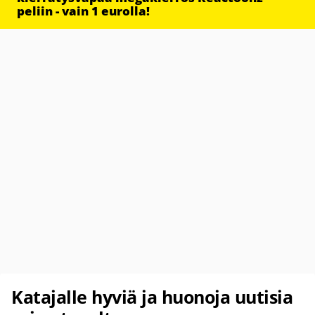
peliin - vain 1 eurolla!
Katajalle hyviä ja huonoja uutisia