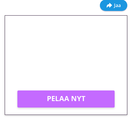
Jaa
🎁 Huipputarjous jatkuu: 10
euron kierrätysvapaa
megakierros Reactoonz-
peliin – vain 1 eurolla!
Peli: Reactoonz
Vain uusille asiakkaille!
PELAA NYT