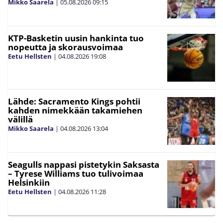
Mikko Saarela
|
05.08.2026
09:15
KTP-Basketin uusin hankinta tuo
nopeutta ja skorausvoimaa
Eetu Hellsten
|
04.08.2026
19:08
Lähde: Sacramento Kings pohtii
kahden nimekkään takamiehen
välillä
Mikko Saarela
|
04.08.2026
13:04
Seagulls nappasi pistetykin Saksasta
– Tyrese Williams tuo tulivoimaa
Helsinkiin
Eetu Hellsten
|
04.08.2026
11:28