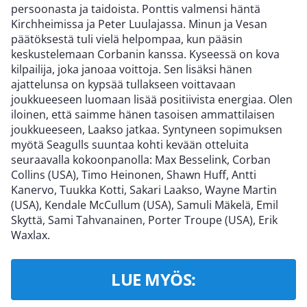
persoonasta ja taidoista. Ponttis valmensi häntä
Kirchheimissa ja Peter Luulajassa. Minun ja Vesan
päätöksestä tuli vielä helpompaa, kun pääsin
keskustelemaan Corbanin kanssa. Kyseessä on kova
kilpailija, joka janoaa voittoja. Sen lisäksi hänen
ajattelunsa on kypsää tullakseen voittavaan
joukkueeseen luomaan lisää positiivista energiaa. Olen
iloinen, että saimme hänen tasoisen ammattilaisen
joukkueeseen, Laakso jatkaa. Syntyneen sopimuksen
myötä Seagulls suuntaa kohti kevään otteluita
seuraavalla kokoonpanolla: Max Besselink, Corban
Collins (USA), Timo Heinonen, Shawn Huff, Antti
Kanervo, Tuukka Kotti, Sakari Laakso, Wayne Martin
(USA), Kendale McCullum (USA), Samuli Mäkelä, Emil
Skyttä, Sami Tahvanainen, Porter Troupe (USA), Erik
Waxlax.
LUE MYÖS: