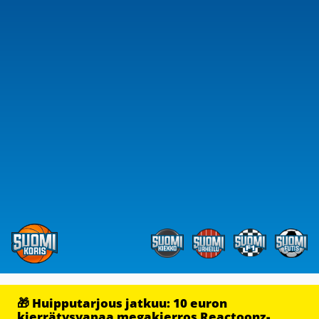
🎁 Huipputarjous jatkuu: 10 euron
kierrätysvapaa megakierros Reactoonz-