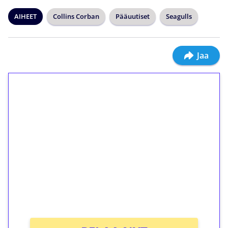
AIHEET
Collins Corban
Pääuutiset
Seagulls
Jaa
1€ = 10€ arvosta
ilmaiskierroksia ilman
kierrätystä!
Talleta 1€
Saat heti 50 ilmaiskierrosta Tuohi 1000 -
peliin (arvo 0,20€ per kierros)!
Ei kierrätysvaatimusta!