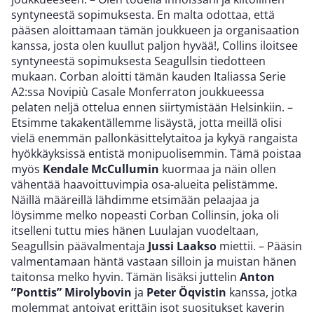
syntyneestä sopimuksesta. En malta odottaa, että
pääsen aloittamaan tämän joukkueen ja organisaation
kanssa, josta olen kuullut paljon hyvää!, Collins iloitsee
syntyneestä sopimuksesta Seagullsin tiedotteen
mukaan. Corban aloitti tämän kauden Italiassa Serie
A2:ssa Novipiù Casale Monferraton joukkueessa
pelaten neljä ottelua ennen siirtymistään Helsinkiin. –
Etsimme takakentällemme lisäystä, jotta meillä olisi
vielä enemmän pallonkäsittelytaitoa ja kykyä rangaista
hyökkäyksissä entistä monipuolisemmin. Tämä poistaa
myös
Kendale McCullumin
kuormaa ja näin ollen
vähentää haavoittuvimpia osa-alueita pelistämme.
Näillä määreillä lähdimme etsimään pelaajaa ja
löysimme melko nopeasti Corban Collinsin, joka oli
itselleni tuttu mies hänen Luulajan vuodeltaan,
Seagullsin päävalmentaja
Jussi Laakso
miettii. – Pääsin
valmentamaan häntä vastaan silloin ja muistan hänen
taitonsa melko hyvin. Tämän lisäksi juttelin
Anton
”Ponttis” Mirolybovin
ja
Peter Öqvistin
kanssa, jotka
molemmat antoivat erittäin isot suositukset kaverin