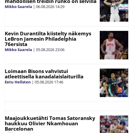
mahdollisen treidin runko on selvillä
Mikko Saarela
|
06.08.2026
14:29
Kevin Durantilta kiistelty näkemys
LeBron Jamesin Philadelphia
76ersista
Mikko Saarela
|
05.08.2026
23:06
Loimaan Bisons vahvistui
atleettisella kanadalaislaiturilla
Eetu Hellsten
|
05.08.2026
17:46
Maajoukkuetähti Tomas Satoransky
haukkuu Olivier Nkamhouan
Barcelonan