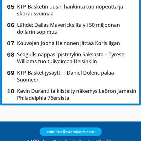
KTP-Basketin uusin hankinta tuo nopeutta ja
skorausvoimaa
Lähde: Dallas Mavericksilta yli 50 miljoonan
dollarin sopimus
Kouvojen Joona Heinonen jättää Korisliigan
Seagulls nappasi pistetykin Saksasta – Tyrese
Williams tuo tulivoimaa Helsinkiin
KTP-Basket jysäytti – Daniel Dolenc palaa
Suomeen
Kevin Durantilta kiistelty näkemys LeBron Jamesin
Philadelphia 76ersista
toimitus@suomikoris.com