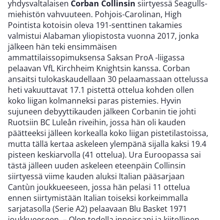
yhdysvaltalaisen
Corban Collinsin
siirtyessä Seagulls-
miehistön vahvuuteen. Pohjois-Carolinan, High
Pointista kotoisin oleva 191-senttinen takamies
valmistui Alabaman yliopistosta vuonna 2017, jonka
jälkeen hän teki ensimmäisen
ammattilaissopimuksensa Saksan ProA -liigassa
pelaavan VfL Kirchheim Knightsin kanssa. Corban
ansaitsi tulokaskaudellaan 30 pelaamassaan ottelussa
heti vakuuttavat 17.1 pistettä ottelua kohden ollen
koko liigan kolmanneksi paras pistemies. Hyvin
sujuneen debyyttikauden jälkeen Corbanin tie johti
Ruotsiin BC Luleån riveihin, jossa hän oli kauden
päätteeksi jälleen korkealla koko liigan pistetilastoissa,
mutta tällä kertaa askeleen ylempänä sijalla kaksi 19.4
pisteen keskiarvolla (41 ottelua). Ura Euroopassa sai
tästä jälleen uuden askeleen eteenpäin Collinsin
siirtyessä viime kauden aluksi Italian pääsarjaan
Cantùn joukkueeseen, jossa hän pelasi 11 ottelua
ennen siirtymistään Italian toiseksi korkeimmalla
sarjatasolla (Serie A2) pelaavaan Blu Basket 1971
joukkueeseen. – Olen todella innoissani ja kiitollinen