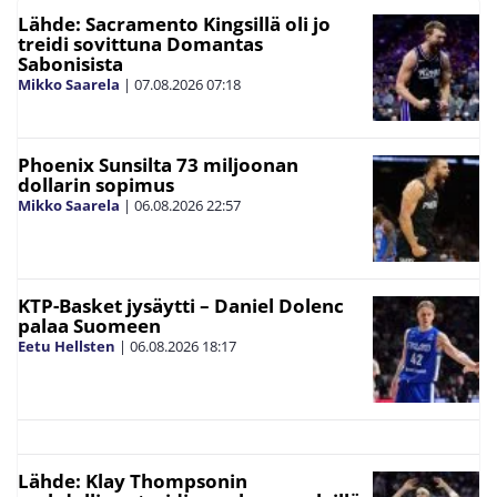
Lähde: Sacramento Kingsillä oli jo
treidi sovittuna Domantas
Sabonisista
Mikko Saarela
|
07.08.2026
07:18
Phoenix Sunsilta 73 miljoonan
dollarin sopimus
Mikko Saarela
|
06.08.2026
22:57
KTP-Basket jysäytti – Daniel Dolenc
palaa Suomeen
Eetu Hellsten
|
06.08.2026
18:17
Lähde: Klay Thompsonin