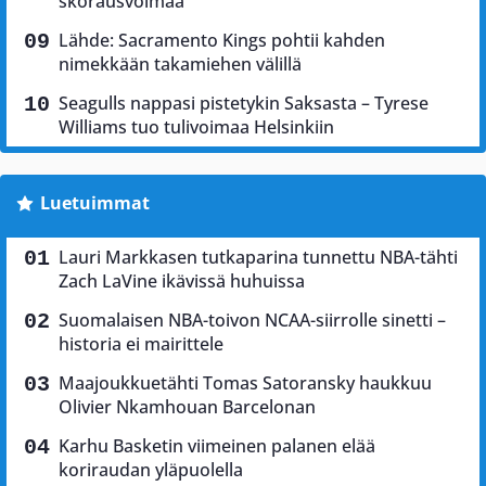
skorausvoimaa
Lähde: Sacramento Kings pohtii kahden
nimekkään takamiehen välillä
Seagulls nappasi pistetykin Saksasta – Tyrese
Williams tuo tulivoimaa Helsinkiin
Luetuimmat
Lauri Markkasen tutkaparina tunnettu NBA-tähti
Zach LaVine ikävissä huhuissa
Suomalaisen NBA-toivon NCAA-siirrolle sinetti –
historia ei mairittele
Maajoukkuetähti Tomas Satoransky haukkuu
Olivier Nkamhouan Barcelonan
Karhu Basketin viimeinen palanen elää
koriraudan yläpuolella