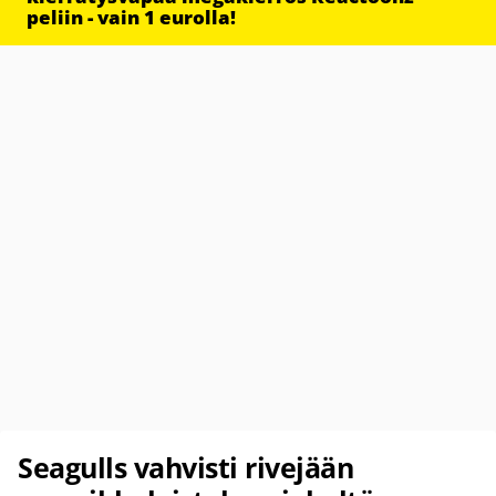
peliin - vain 1 eurolla!
Seagulls vahvisti rivejään