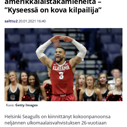
amerikkalaistakamieheltä –
”Kyseessä on kova kilpailija”
salttu2
20.01.2021
16:40
Kuva:
Getty Images
Helsinki Seagulls on kiinnittänyt kokoonpanoonsa
neljännen ulkomaalaisvahvistuksen 26-vuotiaan