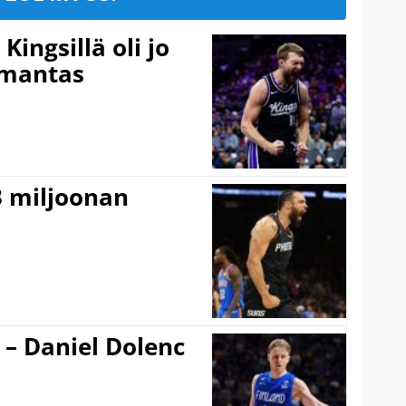
ingsillä oli jo
omantas
3 miljoonan
 – Daniel Dolenc