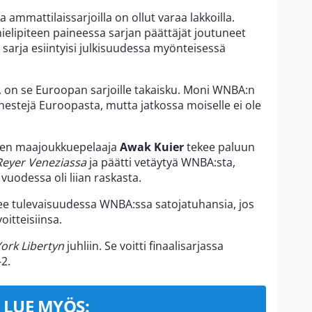
 ammattilaissarjoilla on ollut varaa lakkoilla.
 mielipiteen paineessa sarjan päättäjät joutuneet
sarja esiintyisi julkisuudessa myönteisessä
, on se Euroopan sarjoille takaisku. Moni WNBA:n
nestejä Euroopasta, mutta jatkossa moiselle ei ole
men maajoukkuepelaaja
Awak Kuier
tekee paluun
Reyer Veneziassa
ja päätti vetäytyä WNBA:sta,
uodessa oli liian raskasta.
ee tulevaisuudessa WNBA:ssa satojatuhansia, jos
oitteisiinsa.
ork Libertyn
juhliin. Se voitti finaalisarjassa
-2.
LUE MYÖS: