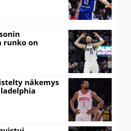
sonin
n runko on
iistelty näkemys
ladelphia
vistui