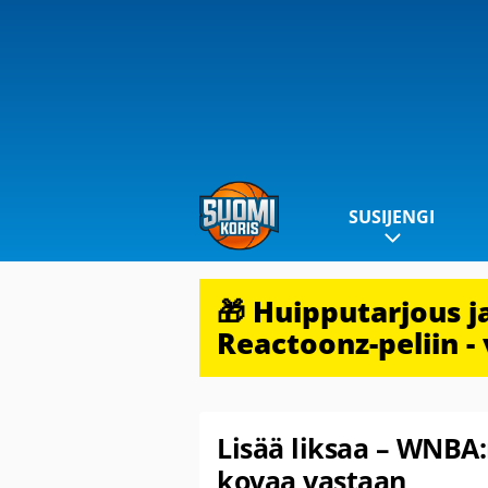
SUSIJENGI
🎁 Huipputarjous 
Reactoonz-peliin - 
Lisää liksaa – WNBA:
kovaa vastaan