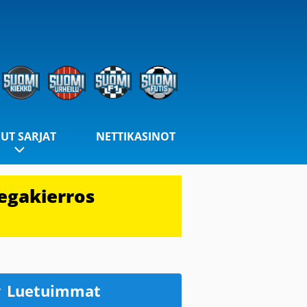
UT SARJAT
NETTIKASINOT
egakierros
Luetuimmat