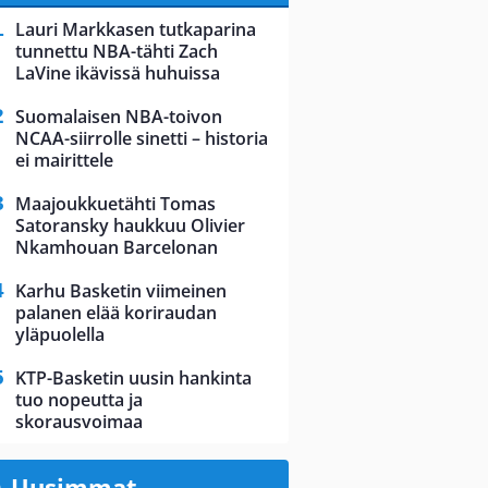
Lauri Markkasen tutkaparina
tunnettu NBA-tähti Zach
LaVine ikävissä huhuissa
Suomalaisen NBA-toivon
NCAA-siirrolle sinetti – historia
ei mairittele
Maajoukkuetähti Tomas
Satoransky haukkuu Olivier
Nkamhouan Barcelonan
Karhu Basketin viimeinen
palanen elää koriraudan
yläpuolella
KTP-Basketin uusin hankinta
tuo nopeutta ja
skorausvoimaa
Uusimmat