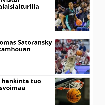
laislaiturilla
Tomas Satoransky
Nkamhouan
 hankinta tuo
usvoimaa