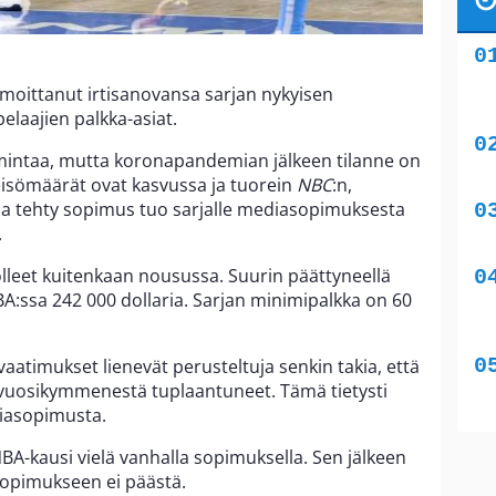
ilmoittanut irtisanovansa sarjan nykyisen
laajien palkka-asiat.
imintaa, mutta koronapandemian jälkeen tilanne on
leisömäärät ovat kasvussa ja tuorein
NBC
:n,
a tehty sopimus tuo sarjalle mediasopimuksesta
.
olleet kuitenkaan nousussa. Suurin päättyneellä
A:ssa 242 000 dollaria. Sarjan minimipalkka on 60
atimukset lienevät perusteltuja senkin takia, että
 vuosikymmenestä tuplaantuneet. Tämä tietysti
diasopimusta.
A-kausi vielä vanhalla sopimuksella. Sen jälkeen
sopimukseen ei päästä.