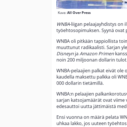
Kuva:
All Over Press
WNBA
-liigan pelaajayhdistys on 
työehtosopimuksen. Syynä ovat pe
WNBA oli pitkään tappiollista to
muuttunut radikaalisti. Sarjan y
Disneyn
ja
Amazon Primen
kanss
noin 200 miljoonan dollarin tulot
WNBA-pelaajien palkat eivät ole 
kaudella maksettu palkka oli WNB
000 dollarin tietämillä.
WNBA:n pelaajien palkankorotusva
sarjan katsojamäärät ovat viime
edesauttoi uutta jättimäistä me
Ensi vuonna on määrä pelata WNB
uhkaa lakko, jos uuteen työehto