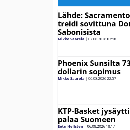
Lähde: Sacramento K
treidi sovittuna D
Sabonisista
Mikko Saarela
|
07.08.2026
07:18
Phoenix Sunsilta 7
dollarin sopimus
Mikko Saarela
|
06.08.2026
22:57
KTP-Basket jysäytti
palaa Suomeen
Eetu Hellsten
|
06.08.2026
18:17