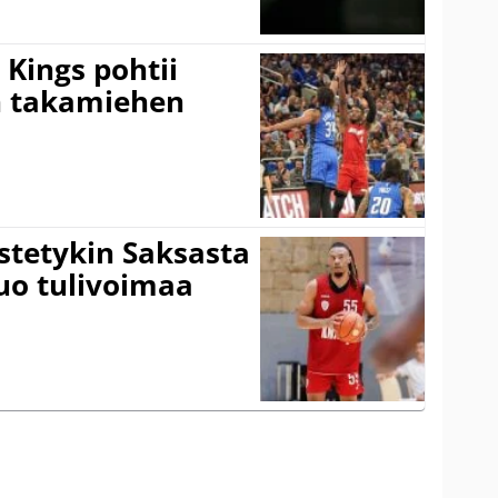
Kings pohtii
 takamiehen
istetykin Saksasta
tuo tulivoimaa