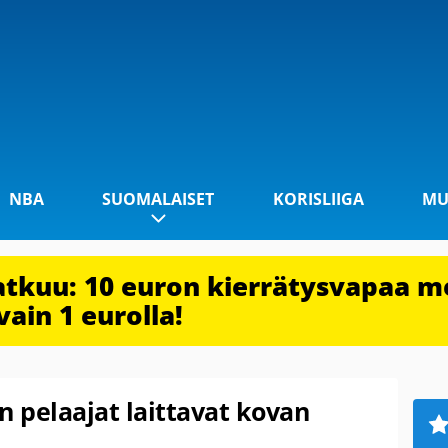
NBA
SUOMALAISET
KORISLIIGA
MU
jatkuu: 10 euron kierrätysvapaa m
vain 1 eurolla!
n pelaajat laittavat kovan