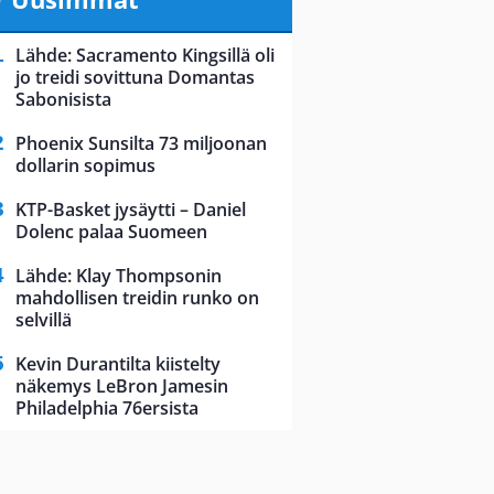
Lähde: Sacramento Kingsillä oli
jo treidi sovittuna Domantas
Sabonisista
Phoenix Sunsilta 73 miljoonan
dollarin sopimus
KTP-Basket jysäytti – Daniel
Dolenc palaa Suomeen
Lähde: Klay Thompsonin
mahdollisen treidin runko on
selvillä
Kevin Durantilta kiistelty
näkemys LeBron Jamesin
Philadelphia 76ersista