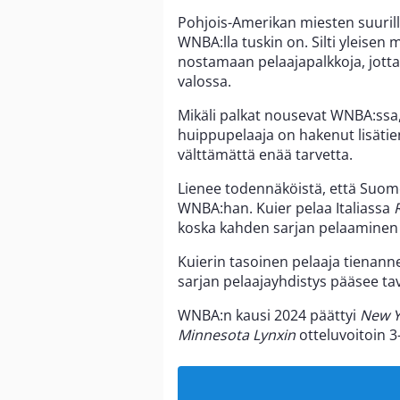
Pohjois-Amerikan miesten suurilla
WNBA:lla tuskin on. Silti yleisen
nostamaan pelaajapalkkoja, jotta 
valossa.
Mikäli palkat nousevat WNBA:ssa
huippupelaaja on hakenut lisätie
välttämättä enää tarvetta.
Lienee todennäköistä, että Suo
WNBA:han. Kuier pelaa Italiassa
koska kahden sarjan pelaaminen v
Kuierin tasoinen pelaaja tienann
sarjan pelaajayhdistys pääsee tav
WNBA:n kausi 2024 päättyi
New Y
Minnesota Lynxin
otteluvoitoin 3