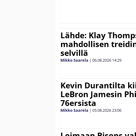
Lähde: Klay Thomp
mahdollisen treidi
selvillä
Mikko Saarela
|
06.08.2026
14:29
Kevin Durantilta k
LeBron Jamesin Phi
76ersista
Mikko Saarela
|
05.08.2026
23:06
Loimaan Bisons vah