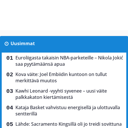
Uusimmat
Euroliigasta takaisin NBA-parketeille – Nikola Jokić
saa pyytämäänsä apua
Kova väite: Joel Embiidin kuntoon on tullut
merkittävä muutos
Kawhi Leonard -vyyhti syvenee – uusi väite
palkkakaton kiertämisestä
Kataja Basket vahvistuu energisellä ja ulottuvalla
sentterillä
Lähde: Sacramento Kingsillä oli jo treidi sovittuna