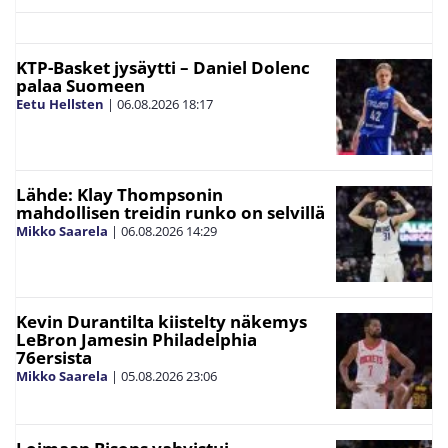
KTP-Basket jysäytti – Daniel Dolenc
palaa Suomeen
Eetu Hellsten
|
06.08.2026
18:17
Lähde: Klay Thompsonin
mahdollisen treidin runko on selvillä
Mikko Saarela
|
06.08.2026
14:29
Kevin Durantilta kiistelty näkemys
LeBron Jamesin Philadelphia
76ersista
Mikko Saarela
|
05.08.2026
23:06