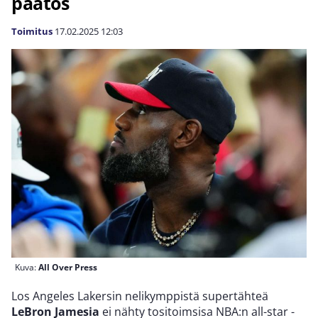
päätös
Toimitus
17.02.2025
12:03
Kuva:
All Over Press
Los Angeles Lakersin nelikymppistä supertähteä
LeBron Jamesia
ei nähty tositoimsisa NBA:n all-star -