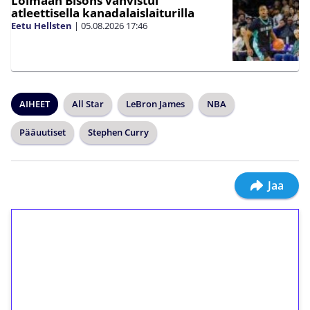
Loimaan Bisons vahvistui
atleettisella kanadalaislaiturilla
Eetu Hellsten
|
05.08.2026
17:46
AIHEET
All Star
LeBron James
NBA
Pääuutiset
Stephen Curry
Jaa
1€ = 10€ arvosta
ilmaiskierroksia ilman
kierrätystä!