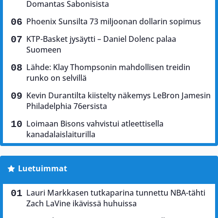
Domantas Sabonisista
Phoenix Sunsilta 73 miljoonan dollarin sopimus
KTP-Basket jysäytti – Daniel Dolenc palaa
Suomeen
Lähde: Klay Thompsonin mahdollisen treidin
runko on selvillä
Kevin Durantilta kiistelty näkemys LeBron Jamesin
Philadelphia 76ersista
Loimaan Bisons vahvistui atleettisella
kanadalaislaiturilla
Luetuimmat
Lauri Markkasen tutkaparina tunnettu NBA-tähti
Zach LaVine ikävissä huhuissa