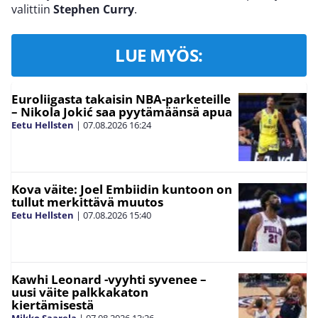
valittiin
Stephen Curry
.
LUE MYÖS:
Euroliigasta takaisin NBA-parketeille
– Nikola Jokić saa pyytämäänsä apua
Eetu Hellsten
|
07.08.2026
16:24
Kova väite: Joel Embiidin kuntoon on
tullut merkittävä muutos
Eetu Hellsten
|
07.08.2026
15:40
Kawhi Leonard -vyyhti syvenee –
uusi väite palkkakaton
kiertämisestä
Mikko Saarela
|
07.08.2026
13:26