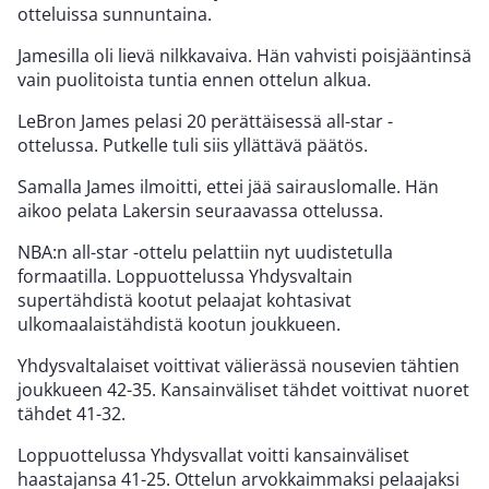
otteluissa sunnuntaina.
Jamesilla oli lievä nilkkavaiva. Hän vahvisti poisjääntinsä
vain puolitoista tuntia ennen ottelun alkua.
LeBron James pelasi 20 perättäisessä all-star -
ottelussa. Putkelle tuli siis yllättävä päätös.
Samalla James ilmoitti, ettei jää sairauslomalle. Hän
aikoo pelata Lakersin seuraavassa ottelussa.
NBA:n all-star -ottelu pelattiin nyt uudistetulla
formaatilla. Loppuottelussa Yhdysvaltain
supertähdistä kootut pelaajat kohtasivat
ulkomaalaistähdistä kootun joukkueen.
Yhdysvaltalaiset voittivat välierässä nousevien tähtien
joukkueen 42-35. Kansainväliset tähdet voittivat nuoret
tähdet 41-32.
Loppuottelussa Yhdysvallat voitti kansainväliset
haastajansa 41-25. Ottelun arvokkaimmaksi pelaajaksi