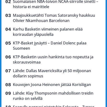
Suomalaisen NBA-toivon NCAA-siirrolle sinetti –
historia ei mairittele
Maajoukkuetähti Tomas Satoransky haukkuu
Olivier Nkamhouan Barcelonan
Karhu Basketin viimeinen palanen elää
koriraudan yläpuolella
KTP-Basket jysäytti – Daniel Dolenc palaa
Suomeen
KTP-Basketin uusin hankinta tuo nopeutta ja
skorausvoimaa
Lähde: Dallas Mavericksilta yli 50 miljoonan
dollarin sopimus
Kouvojen Joona Heinonen jättää Korisliigan
Lähde: Klay Thompsonin mahdollisen treidin
runko on selvillä
Seagulls nappasi pistetykin Saksasta – Tyrese