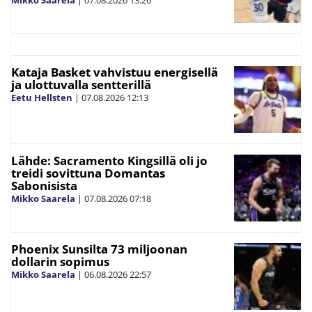
Kataja Basket vahvistuu energisellä
ja ulottuvalla sentterillä
Eetu Hellsten
|
07.08.2026
12:13
Lähde: Sacramento Kingsillä oli jo
treidi sovittuna Domantas
Sabonisista
Mikko Saarela
|
07.08.2026
07:18
Phoenix Sunsilta 73 miljoonan
dollarin sopimus
Mikko Saarela
|
06.08.2026
22:57