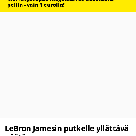
peliin - vain 1 eurolla!
LeBron Jamesin putkelle yllättävä