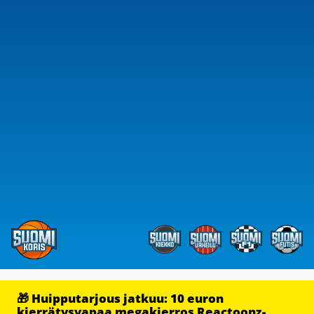
🎁 Huipputarjous jatkuu: 10 euron
kierrätysvapaa megakierros Reactoonz-