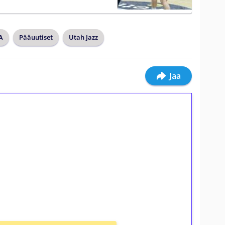
A
Pääuutiset
Utah Jazz
Jaa
ilmaiskierroksia ilman
osta Tuohi 1000 -peliin (arvo 0,20€ per