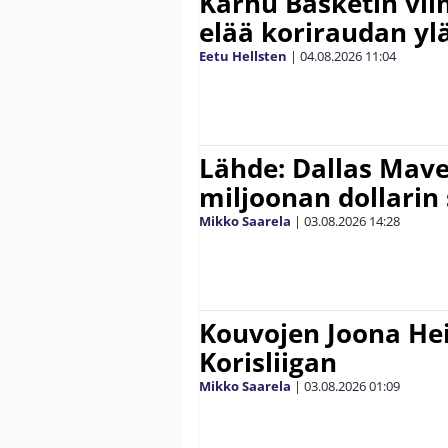
Karhu Basketin vi
elää koriraudan yl
Eetu Hellsten
|
04.08.2026
11:04
Lähde: Dallas Maver
miljoonan dollarin
Mikko Saarela
|
03.08.2026
14:28
Kouvojen Joona He
Korisliigan
Mikko Saarela
|
03.08.2026
01:09