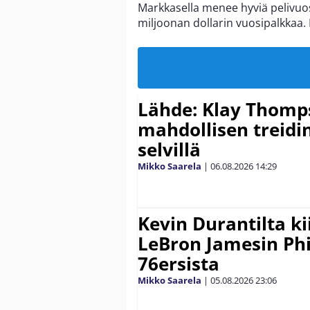
Markkasella menee hyviä pelivuosi
miljoonan dollarin vuosipalkkaa.
Lähde: Klay Thomp
mahdollisen treidi
selvillä
Mikko Saarela
|
06.08.2026
14:29
Kevin Durantilta k
LeBron Jamesin Phi
76ersista
Mikko Saarela
|
05.08.2026
23:06