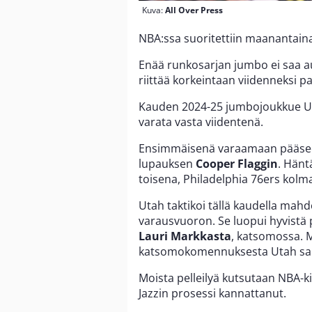
Kuva:
All Over Press
NBA:ssa suoritettiin maanantaina
Enää runkosarjan jumbo ei saa a
riittää korkeintaan viidenneksi
Kauden 2024-25 jumbojoukkue Ut
varata vasta viidentenä.
Ensimmäisenä varaamaan pääsee
lupauksen
Cooper Flaggin
. Hänt
toisena, Philadelphia 76ers kolm
Utah taktikoi tällä kaudella mahd
varausvuoron. Se luopui hyvistä p
Lauri Markkasta
, katsomossa. 
katsomokomennuksesta Utah sai
Moista pelleilyä kutsutaan NBA-kiel
Jazzin prosessi kannattanut.