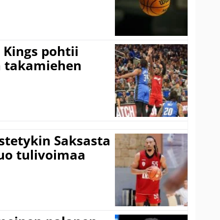
Kings pohtii
 takamiehen
istetykin Saksasta
tuo tulivoimaa