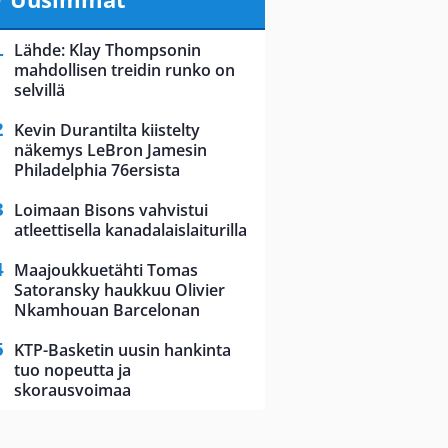
Lähde: Klay Thompsonin
mahdollisen treidin runko on
selvillä
Kevin Durantilta kiistelty
näkemys LeBron Jamesin
Philadelphia 76ersista
Loimaan Bisons vahvistui
atleettisella kanadalaislaiturilla
Maajoukkuetähti Tomas
Satoransky haukkuu Olivier
Nkamhouan Barcelonan
KTP-Basketin uusin hankinta
tuo nopeutta ja
skorausvoimaa