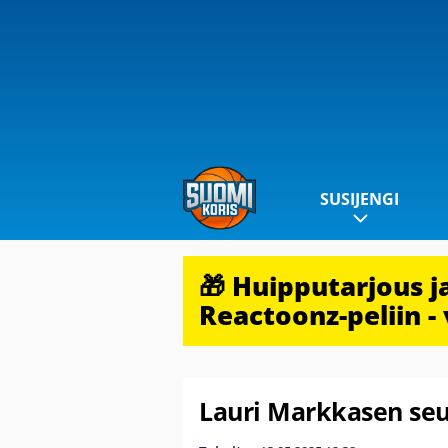
SUSIJENGI
🎁 Huipputarjous 
Reactoonz-peliin - 
Lauri Markkasen seur