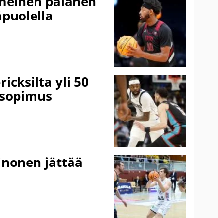
imeinen palanen
äpuolella
icksilta yli 50
 sopimus
inonen jättää