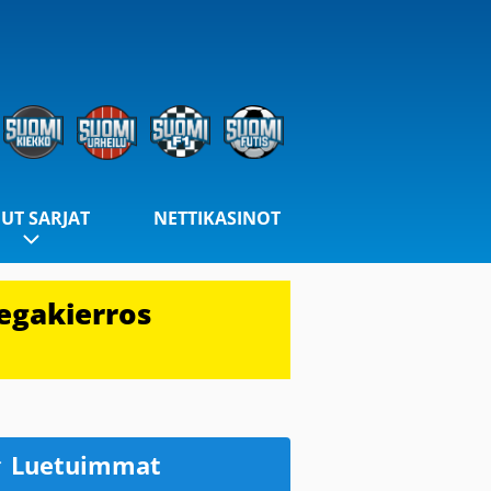
UT SARJAT
NETTIKASINOT
egakierros
Luetuimmat