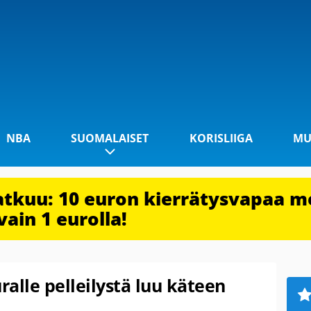
NBA
SUOMALAISET
KORISLIIGA
MU
jatkuu: 10 euron kierrätysvapaa m
vain 1 eurolla!
alle pelleilystä luu käteen