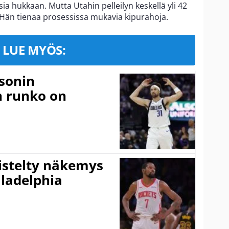
a hukkaan. Mutta Utahin pelleilyn keskellä yli 42
 Hän tienaa prosessissa mukavia kipurahoja.
LUE MYÖS:
sonin
n runko on
iistelty näkemys
ladelphia