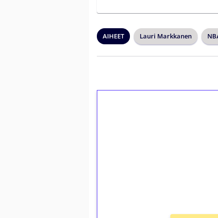
AIHEET
Lauri Markkanen
NB
1€ = 10€ arvosta 
kierrätystä!
Talleta 1€
Saat heti 50 ilmaiskierr
kierros)!
Ei kierrätysvaatimusta!