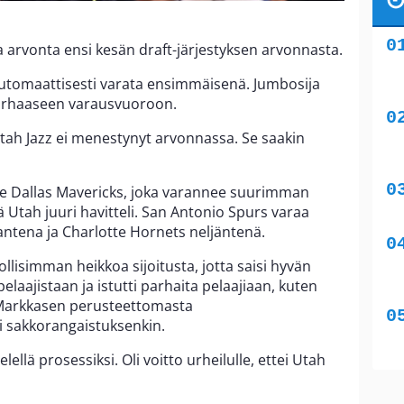
 arvonta ensi kesän draft-järjestyksen arvonnasta.
utomaattisesti varata ensimmäisenä. Jumbosija
 parhaaseen varausvuoroon.
ah Jazz ei menestynyt arvonnassa. Se saakin
 Dallas Mavericks, joka varannee suurimman
ä Utah juuri havitteli. San Antonio Spurs varaa
antena ja Charlotte Hornets neljäntenä.
ollisimman heikkoa sijoitusta, jotta saisi hyvän
elaajistaan ja istutti parhaita pelaajiaan, kuten
Markkasen perusteettomasta
 sakkorangaistuksenkin.
ellä prosessiksi. Oli voitto urheilulle, ettei Utah