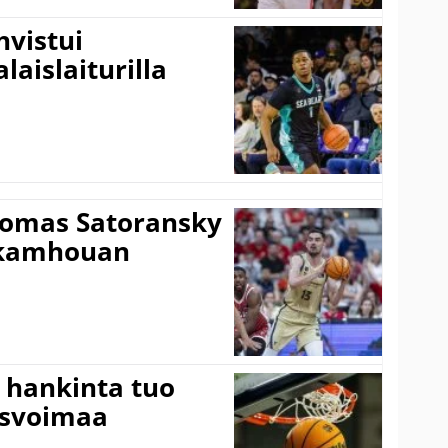
vistui
laislaiturilla
Tomas Satoransky
Nkamhouan
 hankinta tuo
usvoimaa