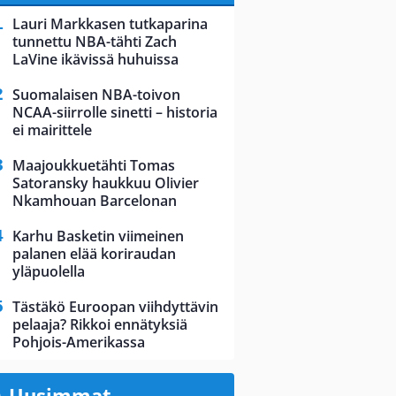
Lauri Markkasen tutkaparina
tunnettu NBA-tähti Zach
LaVine ikävissä huhuissa
Suomalaisen NBA-toivon
NCAA-siirrolle sinetti – historia
ei mairittele
Maajoukkuetähti Tomas
Satoransky haukkuu Olivier
Nkamhouan Barcelonan
Karhu Basketin viimeinen
palanen elää koriraudan
yläpuolella
Tästäkö Euroopan viihdyttävin
pelaaja? Rikkoi ennätyksiä
Pohjois-Amerikassa
Uusimmat