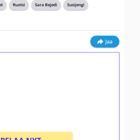
et
Ruotsi
Sara Bejedi
Susijengi
Jaa
ilmaiskierroksia ilman
osta Tuohi 1000 -peliin (arvo 0,20€ per