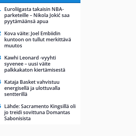
Euroliigasta takaisin NBA-
parketeille – Nikola Jokić saa
pyytämäänsä apua
Kova väite: Joel Embiidin
kuntoon on tullut merkittävä
muutos
Kawhi Leonard -vyyhti
syvenee – uusi väite
palkkakaton kiertämisestä
Kataja Basket vahvistuu
energisellä ja ulottuvalla
sentterillä
Lähde: Sacramento Kingsillä oli
jo treidi sovittuna Domantas
Sabonisista