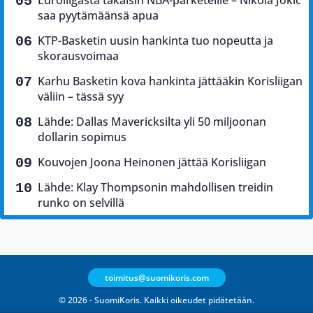
saa pyytämäänsä apua
KTP-Basketin uusin hankinta tuo nopeutta ja
skorausvoimaa
Karhu Basketin kova hankinta jättääkin Korisliigan
väliin – tässä syy
Lähde: Dallas Mavericksilta yli 50 miljoonan
dollarin sopimus
Kouvojen Joona Heinonen jättää Korisliigan
Lähde: Klay Thompsonin mahdollisen treidin
runko on selvillä
toimitus@suomikoris.com
© 2026 - SuomiKoris. Kaikki oikeudet pidätetään.