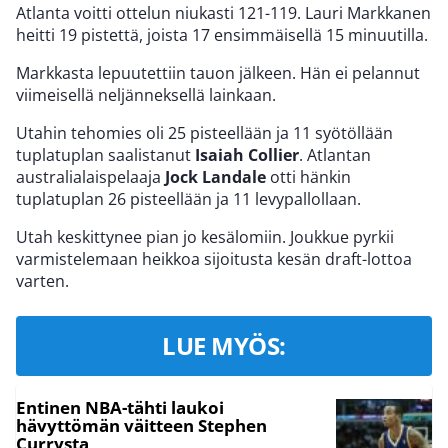
Atlanta voitti ottelun niukasti 121-119. Lauri Markkanen
heitti 19 pistettä, joista 17 ensimmäisellä 15 minuutilla.
Markkasta lepuutettiin tauon jälkeen. Hän ei pelannut
viimeisellä neljänneksellä lainkaan.
Utahin tehomies oli 25 pisteellään ja 11 syötöllään
tuplatuplan saalistanut
Isaiah Collier
. Atlantan
australialaispelaaja
Jock Landale
otti hänkin
tuplatuplan 26 pisteellään ja 11 levypallollaan.
Utah keskittynee pian jo kesälomiin. Joukkue pyrkii
varmistelemaan heikkoa sijoitusta kesän draft-lottoa
varten.
LUE MYÖS:
Entinen NBA-tähti laukoi
hävyttömän väitteen Stephen
Currysta