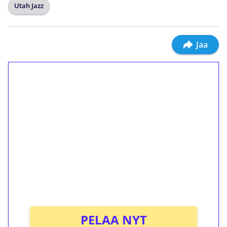
Utah Jazz
Jaa
1€ = 10€ arvosta
ilmaiskierroksia ilman
kierrätystä!
Talleta 1€
Saat heti 50 ilmaiskierrosta Tuohi 1000 -
peliin (arvo 0,20€ per kierros)!
Ei kierrätysvaatimusta!
PELAA NYT