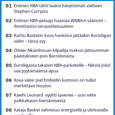
Entinen NBA-tähti laukoi hävyttömän väitteen
Stephen Currysta
Entinen NBA-pelaaja haastaa WNBA:n säännöt –
ilmoittautui varaustilaisuuteen
Karhu Basketin kova hankinta jättääkin Korisliigan
väliin – tässä syy
Olivier Nkamhouan kilpailija maksoi jättisumman
päästäkseen pois Barcelonasta
Euroliigasta takaisin NBA-parketeille – Nikola Jokić
saa pyytämäänsä apua
Kova väite: Joel Embiidin kuntoon on tullut
merkittävä muutos
Kawhi Leonard -vyyhti syvenee – uusi väite
palkkakaton kiertämisestä
Kataja Basket vahvistuu energisellä ja ulottuvalla