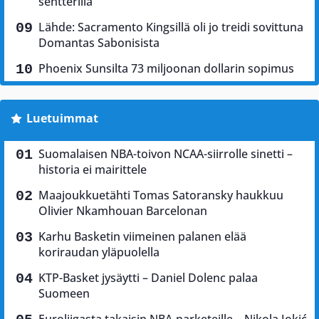
sentterillä
Lähde: Sacramento Kingsillä oli jo treidi sovittuna
Domantas Sabonisista
Phoenix Sunsilta 73 miljoonan dollarin sopimus
Luetuimmat
Suomalaisen NBA-toivon NCAA-siirrolle sinetti –
historia ei mairittele
Maajoukkuetähti Tomas Satoransky haukkuu
Olivier Nkamhouan Barcelonan
Karhu Basketin viimeinen palanen elää
koriraudan yläpuolella
KTP-Basket jysäytti – Daniel Dolenc palaa
Suomeen
Euroliigasta takaisin NBA-parketeille – Nikola Jokić