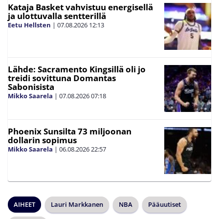
Kataja Basket vahvistuu energisellä
ja ulottuvalla sentterillä
Eetu Hellsten
|
07.08.2026
12:13
Lähde: Sacramento Kingsillä oli jo
treidi sovittuna Domantas
Sabonisista
Mikko Saarela
|
07.08.2026
07:18
Phoenix Sunsilta 73 miljoonan
dollarin sopimus
Mikko Saarela
|
06.08.2026
22:57
AIHEET
Lauri Markkanen
NBA
Pääuutiset