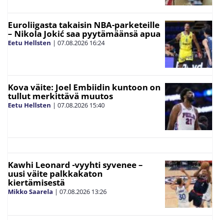
Euroliigasta takaisin NBA-parketeille
– Nikola Jokić saa pyytämäänsä apua
Eetu Hellsten
|
07.08.2026
16:24
Kova väite: Joel Embiidin kuntoon on
tullut merkittävä muutos
Eetu Hellsten
|
07.08.2026
15:40
Kawhi Leonard -vyyhti syvenee –
uusi väite palkkakaton
kiertämisestä
Mikko Saarela
|
07.08.2026
13:26