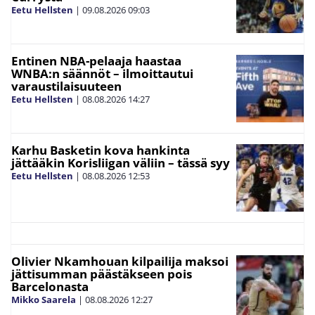
Eetu Hellsten
|
09.08.2026
09:03
Entinen NBA-pelaaja haastaa
WNBA:n säännöt – ilmoittautui
varaustilaisuuteen
Eetu Hellsten
|
08.08.2026
14:27
Karhu Basketin kova hankinta
jättääkin Korisliigan väliin – tässä syy
Eetu Hellsten
|
08.08.2026
12:53
Olivier Nkamhouan kilpailija maksoi
jättisumman päästäkseen pois
Barcelonasta
Mikko Saarela
|
08.08.2026
12:27