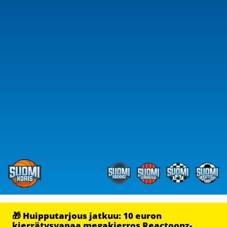
🎁 Huipputarjous jatkuu: 10 euron
kierrätysvapaa megakierros Reactoonz-