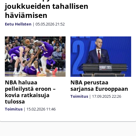
joukkueiden tahallisen
häviämisen
Eetu Hellsten
|
05.05.2026
21:52
NBA haluaa
NBA perustaa
pelleilystä eroon –
sarjansa Eurooppaan
kovia ratkaisuja
Toimitus
|
17.09.2025
22:26
tulossa
Toimitus
|
15.02.2026
11:46