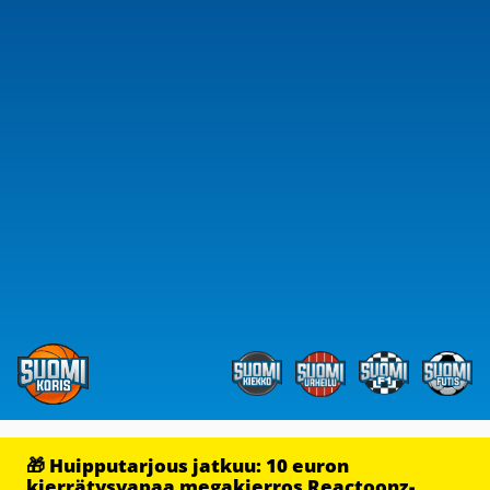
🎁 Huipputarjous jatkuu: 10 euron
kierrätysvapaa megakierros Reactoonz-