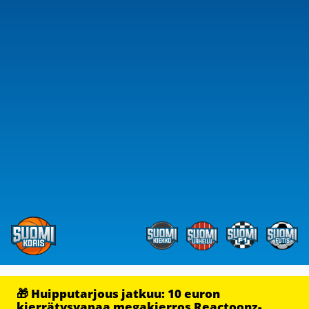
🎁 Huipputarjous jatkuu: 10 euron
kierrätysvapaa megakierros Reactoonz-