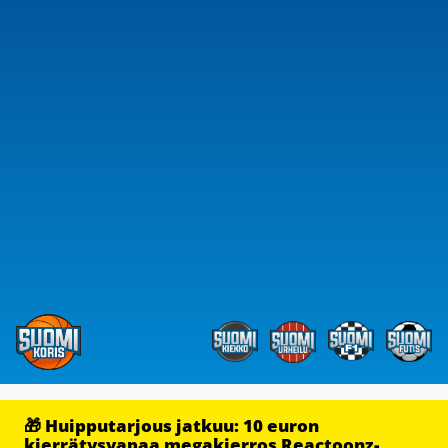
🎁 Huipputarjous jatkuu: 10 euron
kierrätysvapaa megakierros Reactoonz-