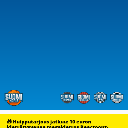
🎁 Huipputarjous jatkuu: 10 euron
kierrätysvapaa megakierros Reactoonz-