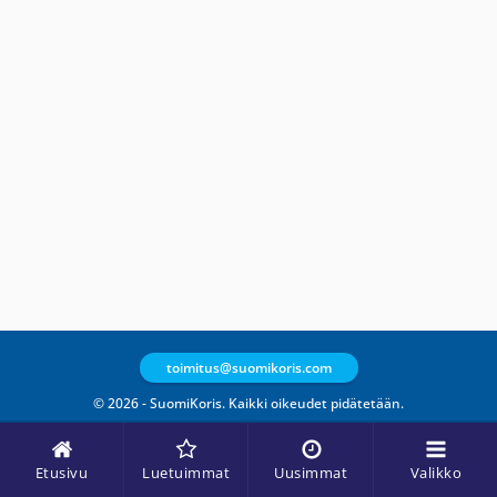
toimitus@suomikoris.com
© 2026 - SuomiKoris. Kaikki oikeudet pidätetään.
Etusivu
Luetuimmat
Uusimmat
Valikko