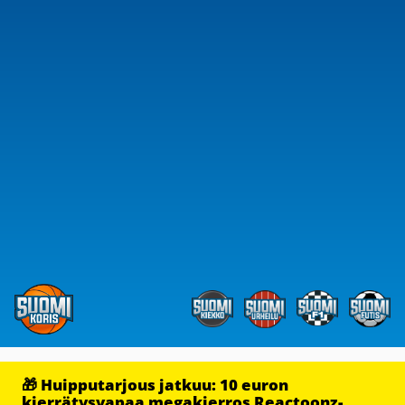
🎁 Huipputarjous jatkuu: 10 euron
kierrätysvapaa megakierros Reactoonz-