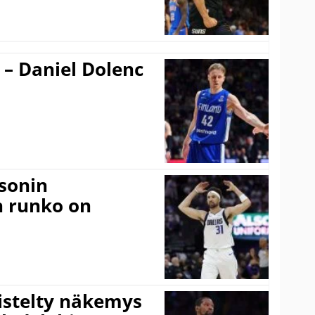
 – Daniel Dolenc
sonin
n runko on
iistelty näkemys