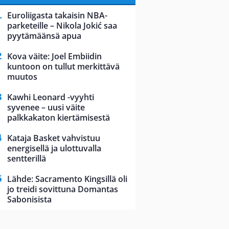
Euroliigasta takaisin NBA-
parketeille – Nikola Jokić saa
pyytämäänsä apua
Kova väite: Joel Embiidin
kuntoon on tullut merkittävä
muutos
Kawhi Leonard -vyyhti
syvenee – uusi väite
palkkakaton kiertämisestä
Kataja Basket vahvistuu
energisellä ja ulottuvalla
sentterillä
Lähde: Sacramento Kingsillä oli
jo treidi sovittuna Domantas
Sabonisista