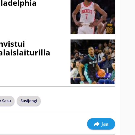
ladelphia
vistui
laislaiturilla
n Sasu
Susijengi
Jaa