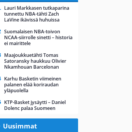
Lauri Markkasen tutkaparina
tunnettu NBA-tähti Zach
LaVine ikävissä huhuissa
Suomalaisen NBA-toivon
NCAA-siirrolle sinetti – historia
ei mairittele
Maajoukkuetähti Tomas
Satoransky haukkuu Olivier
Nkamhouan Barcelonan
Karhu Basketin viimeinen
palanen elää koriraudan
yläpuolella
KTP-Basket jysäytti – Daniel
Dolenc palaa Suomeen
Uusimmat