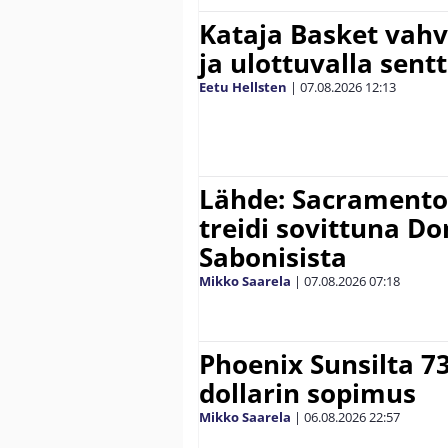
Kataja Basket vahv
ja ulottuvalla sentt
Eetu Hellsten
|
07.08.2026
12:13
Lähde: Sacramento K
treidi sovittuna D
Sabonisista
Mikko Saarela
|
07.08.2026
07:18
Phoenix Sunsilta 7
dollarin sopimus
Mikko Saarela
|
06.08.2026
22:57