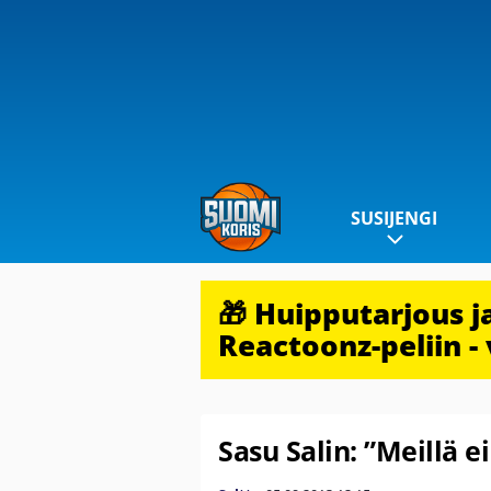
SUSIJENGI
🎁 Huipputarjous 
Reactoonz-peliin - 
Sasu Salin: ”Meillä ei