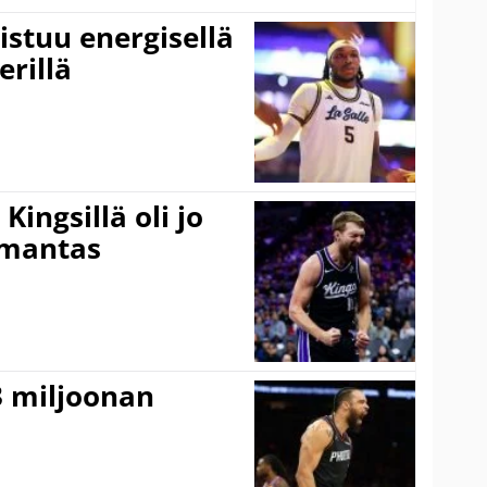
istuu energisellä
erillä
ingsillä oli jo
omantas
3 miljoonan