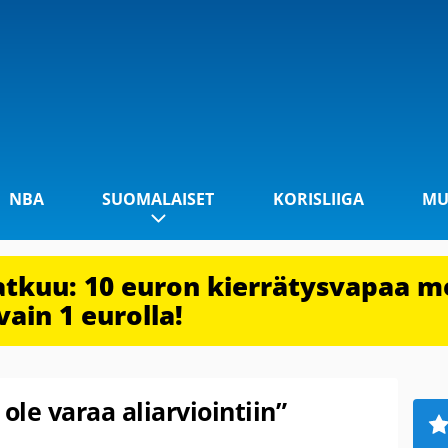
NBA
SUOMALAISET
KORISLIIGA
MU
jatkuu: 10 euron kierrätysvapaa m
vain 1 eurolla!
 ole varaa aliarviointiin”