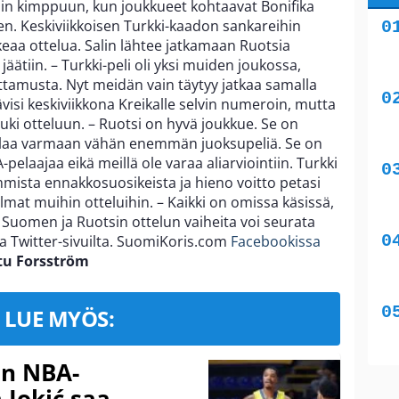
sin kimppuun, kun joukkueet kohtaavat Bonifika
en. Keskiviikkoisen Turkki-kaadon sankareihin
eaa ottelua. Salin lähtee jatkamaan Ruotsia
jäätiin. – Turkki-peli oli yksi muiden joukossa,
ottamusta. Nyt meidän vain täytyy jatkaa samalla
ävisi keskiviikkona Kreikalle selvin numeroin, mutta
auki otteluun. – Ruotsi on hyvä joukkue. Se on
pelaa varmaan vähän enemmän juoksupeliä. Se on
-pelaajaa eikä meillä ole varaa aliarviointiin. Turkki
mmista ennakkosuosikeista ja hieno voitto petasi
mat muihin otteluihin. – Kaikki on omissa käsissä,
Suomen ja Ruotsin ottelun vaiheita voi seurata
 Twitter-sivuilta. SuomiKoris.com
Facebookissa
tu Forsström
LUE MYÖS:
in NBA-
 Jokić saa