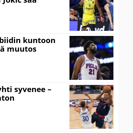
mbiidin kuntoon
vä muutos
hti syvenee –
aton