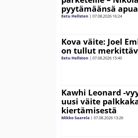
pyytämäänsä apua
Eetu Hellsten
|
07.08.2026
16:24
Kova väite: Joel E
on tullut merkittä
Eetu Hellsten
|
07.08.2026
15:40
Kawhi Leonard -vyy
uusi väite palkkak
kiertämisestä
Mikko Saarela
|
07.08.2026
13:26