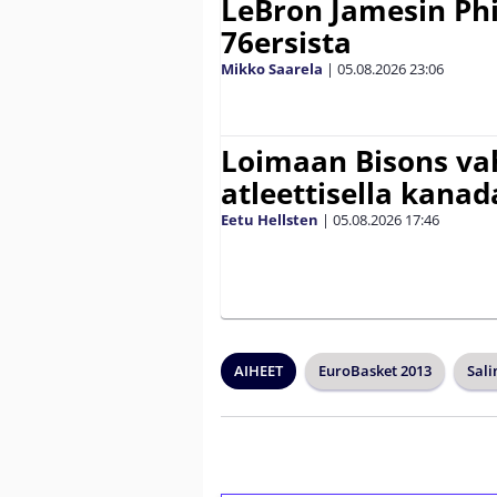
LeBron Jamesin Phi
76ersista
Mikko Saarela
|
05.08.2026
23:06
Loimaan Bisons vah
atleettisella kanada
Eetu Hellsten
|
05.08.2026
17:46
AIHEET
EuroBasket 2013
Sali