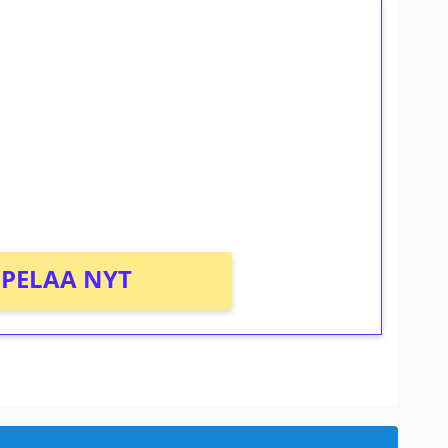
ilmaiskierroksia ilman
osta Tuohi 1000 -peliin (arvo 0,20€ per
PELAA NYT