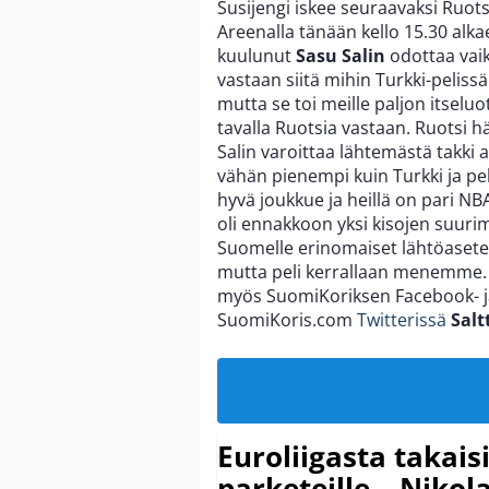
Susijengi iskee seuraavaksi Ruot
Areenalla tänään kello 15.30 alka
kuulunut
Sasu Salin
odottaa vaik
vastaan siitä mihin Turkki-pelissä 
mutta se toi meille paljon itselu
tavalla Ruotsia vastaan. Ruotsi h
Salin varoittaa lähtemästä takki 
vähän pienempi kuin Turkki ja 
hyvä joukkue ja heillä on pari NBA
oli ennakkoon yksi kisojen suuri
Suomelle erinomaiset lähtöasetel
mutta peli kerrallaan menemme. 
myös SuomiKoriksen Facebook- ja
SuomiKoris.com
Twitterissä
Salt
Euroliigasta takais
parketeille – Nikola