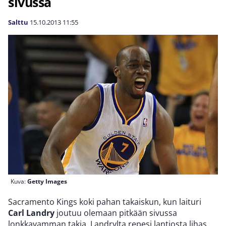
sivussa
Salttu
15.10.2013
11:55
Kuva:
Getty Images
Sacramento Kings koki pahan takaiskun, kun laituri
Carl Landry
joutuu olemaan pitkään sivussa
lonkkavamman takia. Landrylta repesi lantiosta lihas