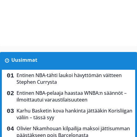
Uusimmat
Entinen NBA-tähti laukoi hävyttömän väitteen
Stephen Currysta
Entinen NBA-pelaaja haastaa WNBA:n säännöt –
ilmoittautui varaustilaisuuteen
Karhu Basketin kova hankinta jättääkin Korisliigan
väliin – tässä syy
Olivier Nkamhouan kilpailija maksoi jättisumman
päästäkseen pois Barcelonasta