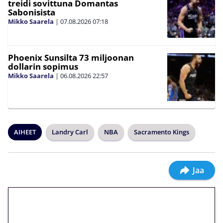
treidi sovittuna Domantas
Sabonisista
Mikko Saarela
|
07.08.2026
07:18
Phoenix Sunsilta 73 miljoonan
dollarin sopimus
Mikko Saarela
|
06.08.2026
22:57
AIHEET
Landry Carl
NBA
Sacramento Kings
Jaa
🎁 Huipputarjous jatkuu: 10
euron kierrätysvapaa