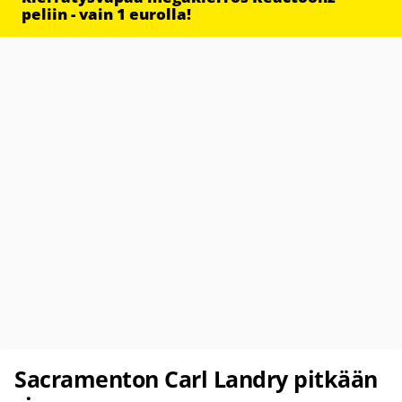
peliin - vain 1 eurolla!
Sacramenton Carl Landry pitkään