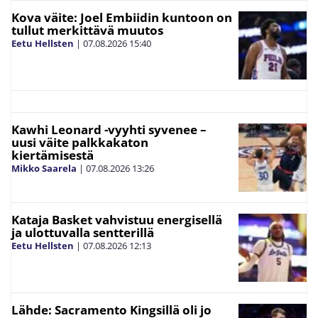
Kova väite: Joel Embiidin kuntoon on
tullut merkittävä muutos
Eetu Hellsten
|
07.08.2026
15:40
Kawhi Leonard -vyyhti syvenee –
uusi väite palkkakaton
kiertämisestä
Mikko Saarela
|
07.08.2026
13:26
Kataja Basket vahvistuu energisellä
ja ulottuvalla sentterillä
Eetu Hellsten
|
07.08.2026
12:13
Lähde: Sacramento Kingsillä oli jo