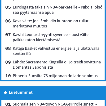
Euroliigasta takaisin NBA-parketeille – Nikola Jokić
saa pyytämäänsä apua
Kova väite: Joel Embiidin kuntoon on tullut
merkittävä muutos
Kawhi Leonard -vyyhti syvenee – uusi väite
palkkakaton kiertämisestä
Kataja Basket vahvistuu energisellä ja ulottuvalla
sentterillä
Lähde: Sacramento Kingsillä oli jo treidi sovittuna
Domantas Sabonisista
Phoenix Sunsilta 73 miljoonan dollarin sopimus
Luetuimmat
Suomalaisen NBA-toivon NCAA-siirrolle sinetti –