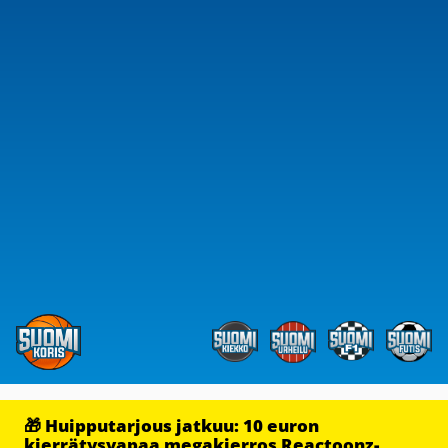
🎁 Huipputarjous jatkuu: 10 euron
kierrätysvapaa megakierros Reactoonz-