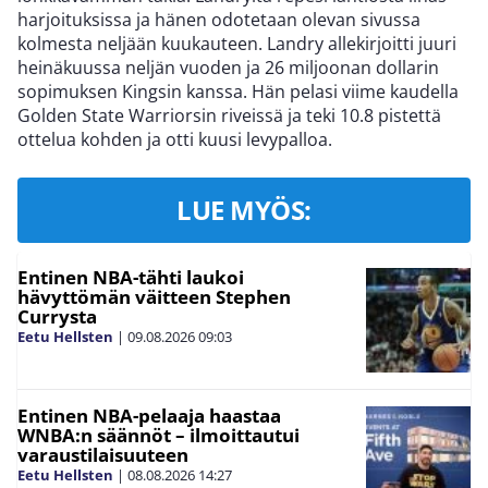
harjoituksissa ja hänen odotetaan olevan sivussa
kolmesta neljään kuukauteen. Landry allekirjoitti juuri
heinäkuussa neljän vuoden ja 26 miljoonan dollarin
sopimuksen Kingsin kanssa. Hän pelasi viime kaudella
Golden State Warriorsin riveissä ja teki 10.8 pistettä
ottelua kohden ja otti kuusi levypalloa.
LUE MYÖS:
Entinen NBA-tähti laukoi
hävyttömän väitteen Stephen
Currysta
Eetu Hellsten
|
09.08.2026
09:03
Entinen NBA-pelaaja haastaa
WNBA:n säännöt – ilmoittautui
varaustilaisuuteen
Eetu Hellsten
|
08.08.2026
14:27