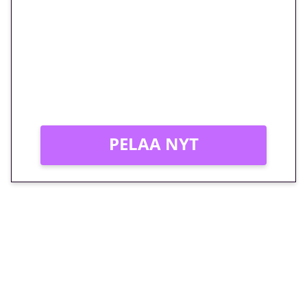
megakierros Reactoonz-
peliin – vain 1 eurolla!
Peli: Reactoonz
Vain uusille asiakkaille!
PELAA NYT