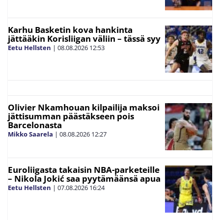
Karhu Basketin kova hankinta
jättääkin Korisliigan väliin – tässä syy
Eetu Hellsten
|
08.08.2026
12:53
Olivier Nkamhouan kilpailija maksoi
jättisumman päästäkseen pois
Barcelonasta
Mikko Saarela
|
08.08.2026
12:27
Euroliigasta takaisin NBA-parketeille
– Nikola Jokić saa pyytämäänsä apua
Eetu Hellsten
|
07.08.2026
16:24