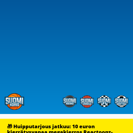
🎁 Huipputarjous jatkuu: 10 euron
kierrätysvapaa megakierros Reactoonz-