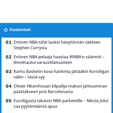
Uusimmat
Entinen NBA-tähti laukoi hävyttömän väitteen
Stephen Currysta
Entinen NBA-pelaaja haastaa WNBA:n säännöt –
ilmoittautui varaustilaisuuteen
Karhu Basketin kova hankinta jättääkin Korisliigan
väliin – tässä syy
Olivier Nkamhouan kilpailija maksoi jättisumman
päästäkseen pois Barcelonasta
Euroliigasta takaisin NBA-parketeille – Nikola Jokić
saa pyytämäänsä apua