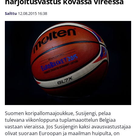
harjoitusvastus kovassa vireessä
Salttu
12.08.2015
16:38
Suomen koripallomaajoukkue, Susijengi, pelaa
tulevana viikonloppuna tuplamaaottelun Belgiaa
vastaan vieraissa. Jos Susijengin kaksi avausvastustajaa
olivat suoraan Euroopan ja maailman huipulta, on