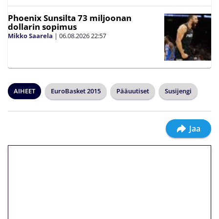
Phoenix Sunsilta 73 miljoonan
dollarin sopimus
Mikko Saarela
|
06.08.2026
22:57
AIHEET
EuroBasket 2015
Pääuutiset
Susijengi
Jaa
🎁 Huipputarjous jatkuu: 10
euron kierrätysvapaa
megakierros Reactoonz-
peliin – vain 1 eurolla!