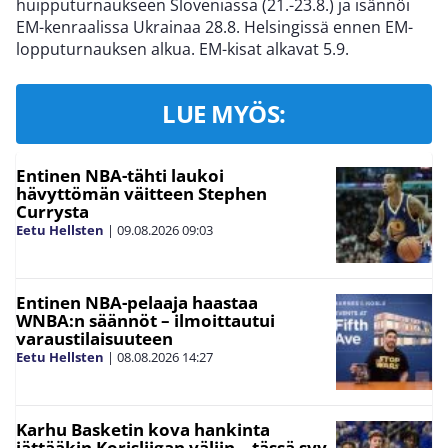
huipputurnaukseen Sloveniassa (21.-23.8.) ja isännöi
EM-kenraalissa Ukrainaa 28.8. Helsingissä ennen EM-
lopputurnauksen alkua. EM-kisat alkavat 5.9.
LUE MYÖS:
Entinen NBA-tähti laukoi
hävyttömän väitteen Stephen
Currysta
Eetu Hellsten
|
09.08.2026
09:03
Entinen NBA-pelaaja haastaa
WNBA:n säännöt – ilmoittautui
varaustilaisuuteen
Eetu Hellsten
|
08.08.2026
14:27
Karhu Basketin kova hankinta
jättääkin Korisliigan väliin – tässä syy