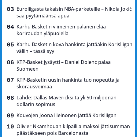
Euroliigasta takaisin NBA-parketeille – Nikola Jokić
saa pyytämäänsä apua
Karhu Basketin viimeinen palanen elää
koriraudan yläpuolella
Karhu Basketin kova hankinta jättääkin Korisliigan
väliin – tässä syy
KTP-Basket jysäytti – Daniel Dolenc palaa
Suomeen
KTP-Basketin uusin hankinta tuo nopeutta ja
skorausvoimaa
Lähde: Dallas Mavericksilta yli 50 miljoonan
dollarin sopimus
Kouvojen Joona Heinonen jättää Korisliigan
Olivier Nkamhouan kilpailija maksoi jättisumman
päästäkseen pois Barcelonasta