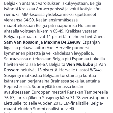
Belgiakin antanut varoituksen iskukyvystään. Belgia
isännöi Kreikkaa Antwerpenissä ja voitti kotiyleisön
riemuksi MM-kisoissa yhdeksänneksi sijoittuneet
vieraansa 64-59. Kesän ensimmäisessä
maaottelussaan Belgia piti naapurinsa Hollannin
ahtaalla voittaen lukemin 65-49. Kreikkaa vastaan
Belgian parhaat olivat 11 pistettä mieheen heittäneet
Sam Van Rossom
ja
Maxime De Zeeuw
. Espanjan
liigassa pelaava laituri Axel Hervelle punnersi
kymmenen pistettä ja vei kahdeksan levypalloa.
Seuraavassa ottelussaan Belgia piti Espanjaa tiukoilla
häviten vieraissa 64-67. Belgialta
Wen Mukubu
ja Van
Rossom heittivät 13 pistettä. Hervelle tilastoi 8/5/4s.
Susijengi matkustaa Belgiaan torstaina ja kohtaa
isäntämaan perjantaina Brainessa sekä lauantaina
Pepinsterissä. Suomi yllätti omassa kesän
avauksessaan Euroopan mestari Ranskan Tampereella
76-67, jonka jälkeen Susijengi kärsi 71-78-vierastappion
Liettualle, toiselle vuoden 2013 EM-finalistille. Belgia-
maaotteluiden Suomi osallistuu vielä