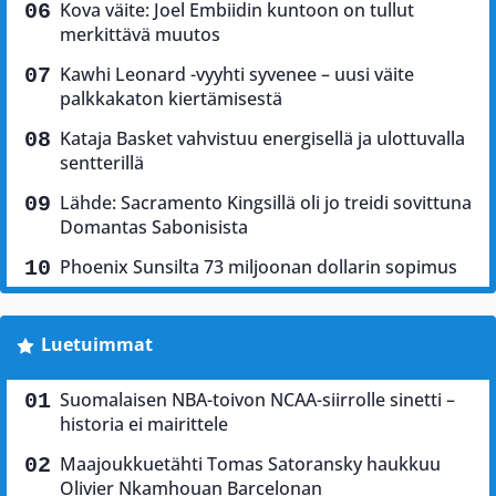
Kova väite: Joel Embiidin kuntoon on tullut
merkittävä muutos
Kawhi Leonard -vyyhti syvenee – uusi väite
palkkakaton kiertämisestä
Kataja Basket vahvistuu energisellä ja ulottuvalla
sentterillä
Lähde: Sacramento Kingsillä oli jo treidi sovittuna
Domantas Sabonisista
Phoenix Sunsilta 73 miljoonan dollarin sopimus
Luetuimmat
Suomalaisen NBA-toivon NCAA-siirrolle sinetti –
historia ei mairittele
Maajoukkuetähti Tomas Satoransky haukkuu
Olivier Nkamhouan Barcelonan