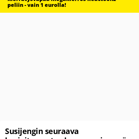
peliin - vain 1 eurolla!
Susijengin seuraava