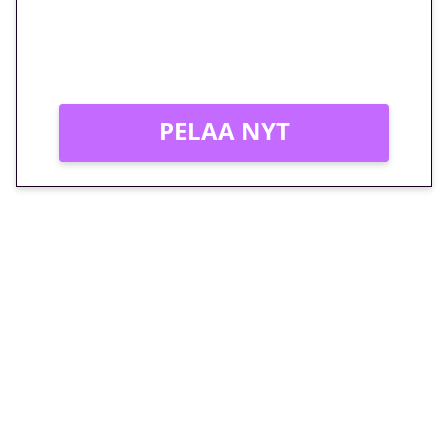
Peli: Reactoonz
Vain uusille asiakkaille!
PELAA NYT