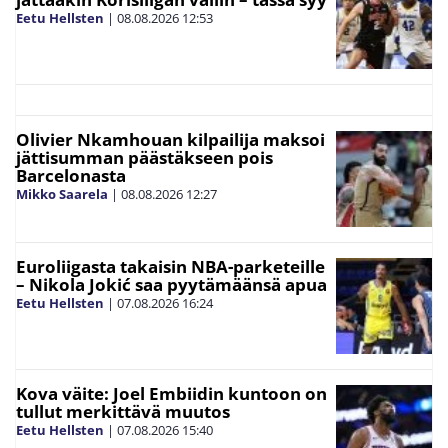
Eetu Hellsten
|
08.08.2026
12:53
Olivier Nkamhouan kilpailija maksoi
jättisumman päästäkseen pois
Barcelonasta
Mikko Saarela
|
08.08.2026
12:27
Euroliigasta takaisin NBA-parketeille
– Nikola Jokić saa pyytämäänsä apua
Eetu Hellsten
|
07.08.2026
16:24
Kova väite: Joel Embiidin kuntoon on
tullut merkittävä muutos
Eetu Hellsten
|
07.08.2026
15:40