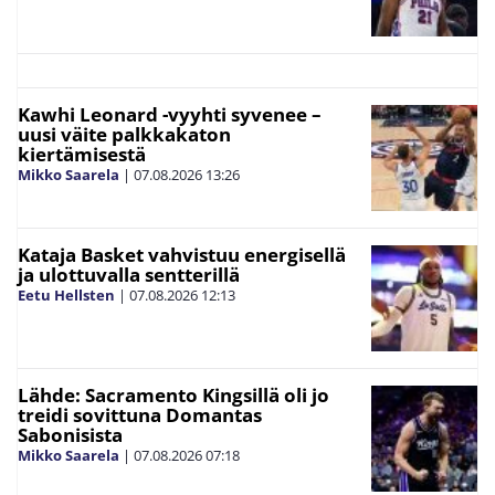
Kawhi Leonard -vyyhti syvenee –
uusi väite palkkakaton
kiertämisestä
Mikko Saarela
|
07.08.2026
13:26
Kataja Basket vahvistuu energisellä
ja ulottuvalla sentterillä
Eetu Hellsten
|
07.08.2026
12:13
Lähde: Sacramento Kingsillä oli jo
treidi sovittuna Domantas
Sabonisista
Mikko Saarela
|
07.08.2026
07:18