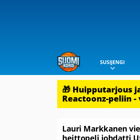
SUSIJENGI
🎁 Huipputarjous 
Reactoonz-peliin - 
Lauri Markkanen viet
heittopeli johdatti 