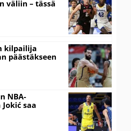
n väliin – tässä
kilpailija
an päästäkseen
in NBA-
 Jokić saa