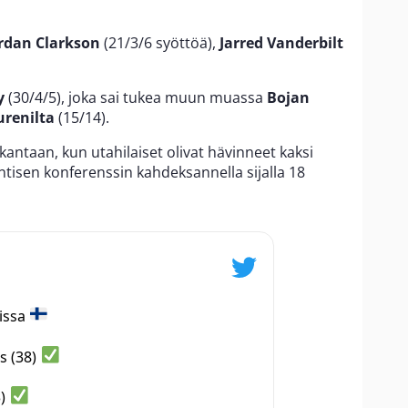
rdan Clarkson
(21/3/6 syöttöä),
Jarred Vanderbilt
y
(30/4/5), joka sai tukea muun muassa
Bojan
urenilta
(15/14).
tokantaan, kun utahilaiset olivat hävinneet kaksi
äntisen konferenssin kahdeksannella sijalla 18
issa
s (38)
3)