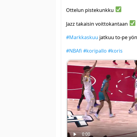
Ottelun pistekunkku
Jazz takaisin voittokantaan
#Markkaskuu
jatkuu to-pe yön
#NBAfi
#koripallo
#koris