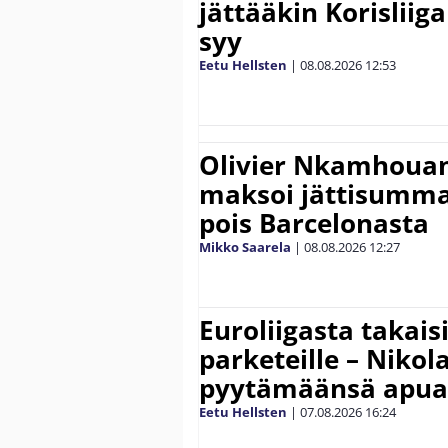
jättääkin Korisliiga
syy
Eetu Hellsten
|
08.08.2026
12:53
Olivier Nkamhouan 
maksoi jättisumm
pois Barcelonasta
Mikko Saarela
|
08.08.2026
12:27
Euroliigasta takais
parketeille – Nikola
pyytämäänsä apua
Eetu Hellsten
|
07.08.2026
16:24