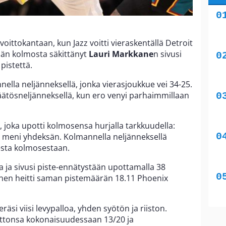
voittokantaan, kun Jazz voitti vieraskentällä Detroit
sän kolmosta säkittänyt
Lauri Markkane
n sivusi
pistettä.
ella neljänneksellä, jonka vierasjoukkue vei 34-25.
päätösneljänneksellä, kun ero venyi parhaimmillaan
 joka upotti kolmosensa hurjalla tarkkuudella:
n meni yhdeksän. Kolmannella neljänneksellä
esta kolmosestaan.
a ja sivusi piste-ennätystään upottamalla 38
anen heitti saman pistemäärän 18.11 Phoenix
äsi viisi levypalloa, yhden syötön ja riiston.
eittonsa kokonaisuudessaan 13/20 ja