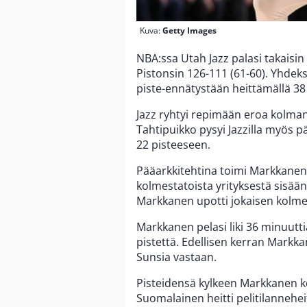
Kuva:
Getty Images
NBA:ssa Utah Jazz palasi takaisin 
Pistonsin 126-111 (61-60). Yhdek
piste-ennätystään heittämällä 38 
Jazz ryhtyi repimään eroa kolmann
Tahtipuikko pysyi Jazzilla myös 
22 pisteeseen.
Pääarkkitehtina toimi Markkanen,
kolmestatoista yrityksestä sisää
Markkanen upotti jokaisen kolm
Markkanen pelasi liki 36 minuutti
pistettä. Edellisen kerran Markk
Sunsia vastaan.
Pisteidensä kylkeen Markkanen ker
Suomalainen heitti pelitilanneh