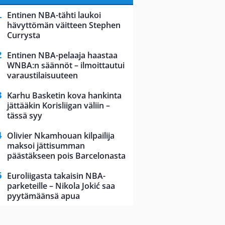
Entinen NBA-tähti laukoi
hävyttömän väitteen Stephen
Currysta
Entinen NBA-pelaaja haastaa
WNBA:n säännöt – ilmoittautui
varaustilaisuuteen
Karhu Basketin kova hankinta
jättääkin Korisliigan väliin –
tässä syy
Olivier Nkamhouan kilpailija
maksoi jättisumman
päästäkseen pois Barcelonasta
Euroliigasta takaisin NBA-
parketeille – Nikola Jokić saa
pyytämäänsä apua