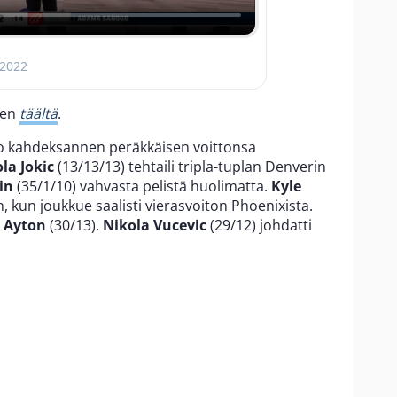
 2022
sen
täältä
.
 jo kahdeksannen peräkkäisen voittonsa
la Jokic
(13/13/13) tehtaili tripla-tuplan Denverin
in
(35/1/10) vahvasta pelistä huolimatta.
Kyle
 kun joukkue saalisti vierasvoiton Phoenixista.
 Ayton
(30/13).
Nikola Vucevic
(29/12) johdatti