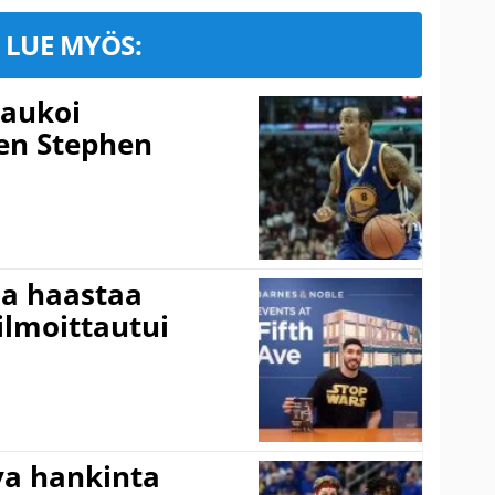
LUE MYÖS:
laukoi
en Stephen
ja haastaa
ilmoittautui
va hankinta