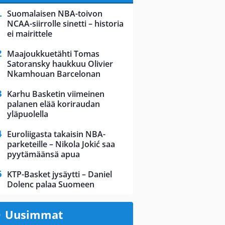
Suomalaisen NBA-toivon
NCAA-siirrolle sinetti – historia
ei mairittele
Maajoukkuetähti Tomas
Satoransky haukkuu Olivier
Nkamhouan Barcelonan
Karhu Basketin viimeinen
palanen elää koriraudan
yläpuolella
Euroliigasta takaisin NBA-
parketeille – Nikola Jokić saa
pyytämäänsä apua
KTP-Basket jysäytti – Daniel
Dolenc palaa Suomeen
Uusimmat