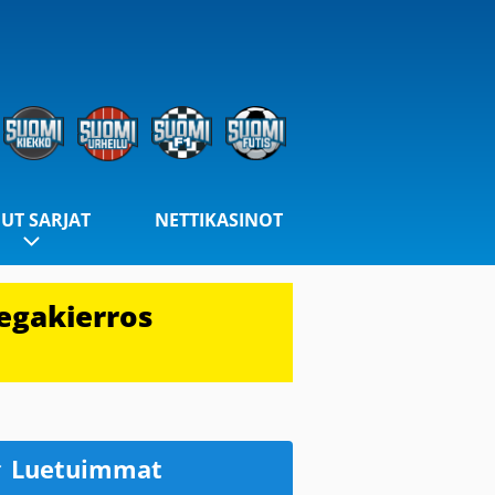
UT SARJAT
NETTIKASINOT
egakierros
Luetuimmat