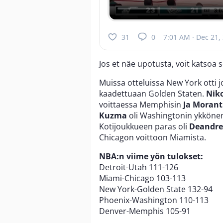
31
0
7:01 AM · Dec 21,
Jos et näe upotusta, voit katsoa 
Muissa otteluissa New York otti
kaadettuaan Golden Staten.
Niko
voittaessa Memphisin
Ja Morant
Kuzma
oli Washingtonin ykkönen,
Kotijoukkueen paras oli
Deandre
Chicagon voittoon Miamista.
NBA:n viime yön tulokset:
Detroit-Utah 111-126
Miami-Chicago 103-113
New York-Golden State 132-94
Phoenix-Washington 110-113
Denver-Memphis 105-91