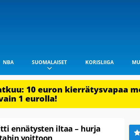
NBA
SUOMALAISET
KORISLIIGA
MU
jatkuu: 10 euron kierrätysvapaa m
vain 1 eurolla!
ti ennätysten iltaa – hurja
Utahin voittoon