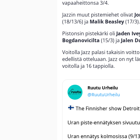
vapaaheittonsa 3/4.
Jazzin muut pistemiehet olivat
Jo
(18/13/6) ja
Malik Beasley
(17/3).
Pistonsin pistekärki oli
Jaden Ive
Bogdanovicilta
(15/3) ja
Jalen D
Voitolla Jazz palasi takaisin voit
edellistä otteluaan. Jazz on nyt l
voitolla ja 16 tappiolla.
Ruutu Urheilu
@RuutuUrheilu
The Finnisher show Detroit
Uran piste-ennätyksen sivuutu
Uran ennätys kolmosissa (9/1