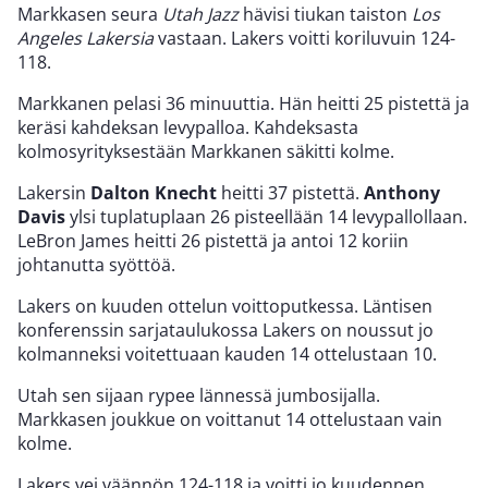
Markkasen seura
Utah Jazz
hävisi tiukan taiston
Los
Angeles Lakersia
vastaan. Lakers voitti koriluvuin 124-
118.
Markkanen pelasi 36 minuuttia. Hän heitti 25 pistettä ja
keräsi kahdeksan levypalloa. Kahdeksasta
kolmosyrityksestään Markkanen säkitti kolme.
Lakersin
Dalton Knecht
heitti 37 pistettä.
Anthony
Davis
ylsi tuplatuplaan 26 pisteellään 14 levypallollaan.
LeBron James heitti 26 pistettä ja antoi 12 koriin
johtanutta syöttöä.
Lakers on kuuden ottelun voittoputkessa. Läntisen
konferenssin sarjataulukossa Lakers on noussut jo
kolmanneksi voitettuaan kauden 14 ottelustaan 10.
Utah sen sijaan rypee lännessä jumbosijalla.
Markkasen joukkue on voittanut 14 ottelustaan vain
kolme.
Lakers vei väännön 124-118 ja voitti jo kuudennen