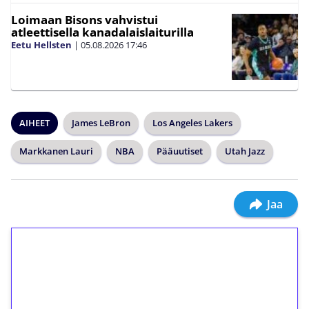
Loimaan Bisons vahvistui
atleettisella kanadalaislaiturilla
Eetu Hellsten
|
05.08.2026
17:46
AIHEET
James LeBron
Los Angeles Lakers
Markkanen Lauri
NBA
Pääuutiset
Utah Jazz
Jaa
1€ = 10€ arvosta
ilmaiskierroksia ilman
kierrätystä!