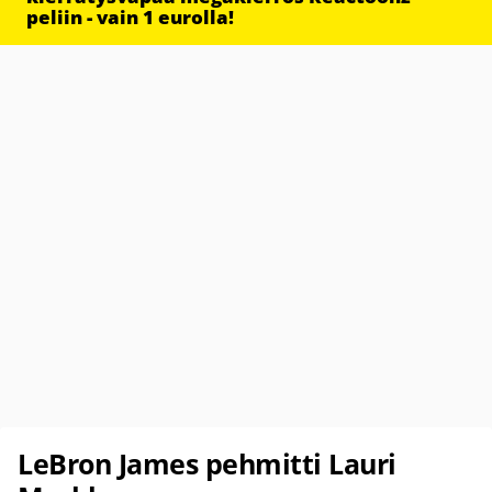
peliin - vain 1 eurolla!
LeBron James pehmitti Lauri