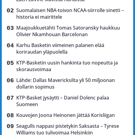
Suomalaisen NBA-toivon NCAA-siirrolle sinetti –
historia ei mairittele
Maajoukkuetähti Tomas Satoransky haukkuu
Olivier Nkamhouan Barcelonan
Karhu Basketin viimeinen palanen elää
koriraudan yläpuolella
KTP-Basketin uusin hankinta tuo nopeutta ja
skorausvoimaa
Lähde: Dallas Mavericksilta yli 50 miljoonan
dollarin sopimus
KTP-Basket jysäytti – Daniel Dolenc palaa
Suomeen
Kouvojen Joona Heinonen jättää Korisliigan
Seagulls nappasi pistetykin Saksasta – Tyrese
Williams tuo tulivoimaa Helsinkiin