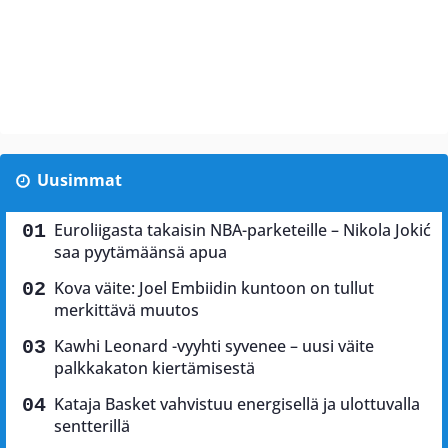
Uusimmat
Euroliigasta takaisin NBA-parketeille – Nikola Jokić
saa pyytämäänsä apua
Kova väite: Joel Embiidin kuntoon on tullut
merkittävä muutos
Kawhi Leonard -vyyhti syvenee – uusi väite
palkkakaton kiertämisestä
Kataja Basket vahvistuu energisellä ja ulottuvalla
sentterillä