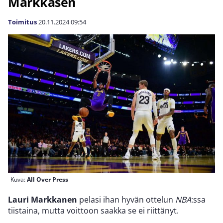
Markkasen
Toimitus
20.11.2024
09:54
Kuva:
All Over Press
Lauri Markkanen
pelasi ihan hyvän ottelun
NBA
:ssa
tiistaina, mutta voittoon saakka se ei riittänyt.