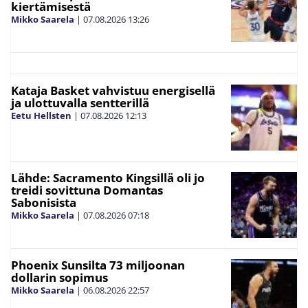
kiertämisestä
Mikko Saarela
|
07.08.2026
13:26
Kataja Basket vahvistuu energisellä
ja ulottuvalla sentterillä
Eetu Hellsten
|
07.08.2026
12:13
Lähde: Sacramento Kingsillä oli jo
treidi sovittuna Domantas
Sabonisista
Mikko Saarela
|
07.08.2026
07:18
Phoenix Sunsilta 73 miljoonan
dollarin sopimus
Mikko Saarela
|
06.08.2026
22:57