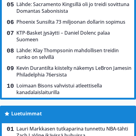
Lähde: Sacramento Kingsillä oli jo treidi sovittuna
Domantas Sabonisista
Phoenix Sunsilta 73 miljoonan dollarin sopimus
KTP-Basket jysäytti – Daniel Dolenc palaa
Suomeen
Lähde: Klay Thompsonin mahdollisen treidin
runko on selvillä
Kevin Durantilta kiistelty näkemys LeBron Jamesin
Philadelphia 76ersista
Loimaan Bisons vahvistui atleettisella
kanadalaislaiturilla
Luetuimmat
Lauri Markkasen tutkaparina tunnettu NBA-tähti
Zach LaVine ikävissä huhuissa