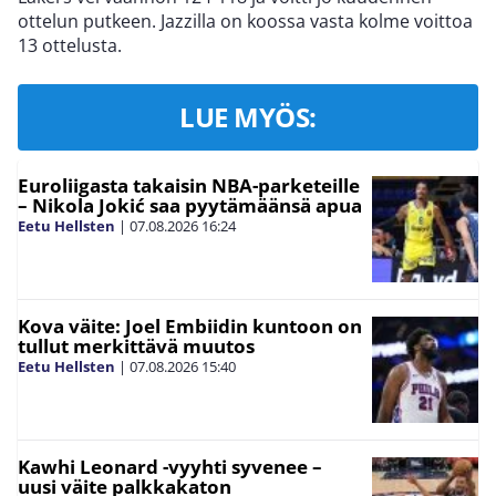
ottelun putkeen. Jazzilla on koossa vasta kolme voittoa
13 ottelusta.
LUE MYÖS:
Euroliigasta takaisin NBA-parketeille
– Nikola Jokić saa pyytämäänsä apua
Eetu Hellsten
|
07.08.2026
16:24
Kova väite: Joel Embiidin kuntoon on
tullut merkittävä muutos
Eetu Hellsten
|
07.08.2026
15:40
Kawhi Leonard -vyyhti syvenee –
uusi väite palkkakaton