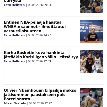
Currysta
Eetu Hellsten
|
09.08.2026
09:03
Entinen NBA-pelaaja haastaa
WNBA:n säännöt – ilmoittautui
varaustilaisuuteen
Eetu Hellsten
|
08.08.2026
14:27
Karhu Basketin kova hankinta
jättääkin Korisliigan väliin – tässä syy
Eetu Hellsten
|
08.08.2026
12:53
Olivier Nkamhouan kilpailija maksoi
jättisumman päästäkseen pois
Barcelonasta
Mikko Saarela
|
08.08.2026
12:27