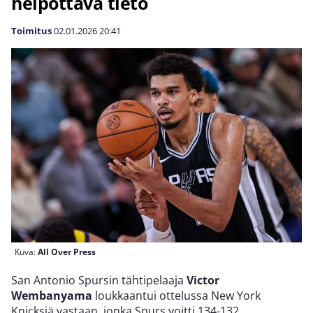
helpottava tieto
Toimitus
02.01.2026
20:41
Kuva:
All Over Press
San Antonio Spursin tähtipelaaja
Victor
Wembanyama
loukkaantui ottelussa New York
Knicksiä vastaan, jonka Spurs voitti 134-132.