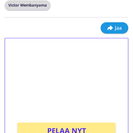
Victor Wembanyama
Jaa
1€ = 10€ arvosta
ilmaiskierroksia ilman
kierrätystä!
Talleta 1€
Saat heti 50 ilmaiskierrosta Tuohi 1000 -
peliin (arvo 0,20€ per kierros)!
Ei kierrätysvaatimusta!
PELAA NYT