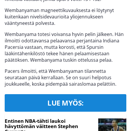
Wembanyaman magneettikuvauksesta ei löytynyt
kuitenkaan nivelsidevaurioita yliojennukseen
vääntyneestä polvesta.
Wembanyama totesi voivansa hyvin pelin jälkeen. Hän
ilmoitti odottavansa pelaavansa perjantaina Indiana
Pacersia vastaan, mutta korosti, että Spursin
lääkintähenkilöstö tekee hänen pelaamisestaan
päätöksen. Wembanyama tuskin ottelussa pelaa.
Pacers ilmoitti, että Wembanyaman tilannetta
seurataan päivä kerrallaan. Se on suuri helpotus
joukkueelle, koska pidempää sairaslomaa pelättiin.
LUE MYÖS:
Entinen NBA-tähti laukoi
hävyttömän väitteen Stephen