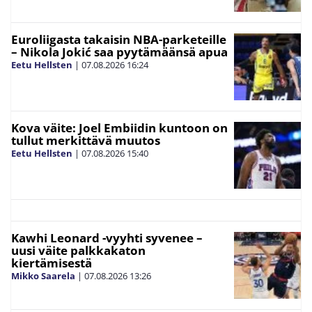
Euroliigasta takaisin NBA-parketeille
– Nikola Jokić saa pyytämäänsä apua
Eetu Hellsten
|
07.08.2026
16:24
Kova väite: Joel Embiidin kuntoon on
tullut merkittävä muutos
Eetu Hellsten
|
07.08.2026
15:40
Kawhi Leonard -vyyhti syvenee –
uusi väite palkkakaton
kiertämisestä
Mikko Saarela
|
07.08.2026
13:26