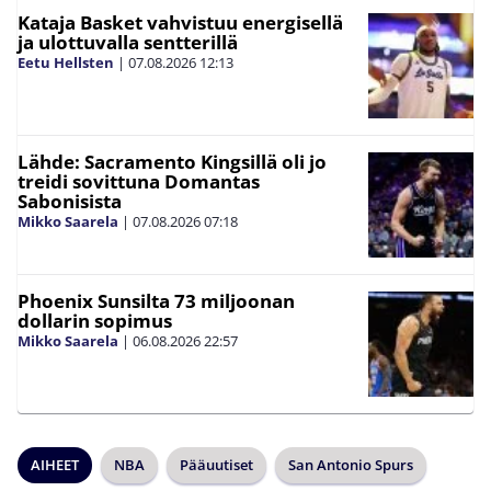
Kataja Basket vahvistuu energisellä
ja ulottuvalla sentterillä
Eetu Hellsten
|
07.08.2026
12:13
Lähde: Sacramento Kingsillä oli jo
treidi sovittuna Domantas
Sabonisista
Mikko Saarela
|
07.08.2026
07:18
Phoenix Sunsilta 73 miljoonan
dollarin sopimus
Mikko Saarela
|
06.08.2026
22:57
AIHEET
NBA
Pääuutiset
San Antonio Spurs