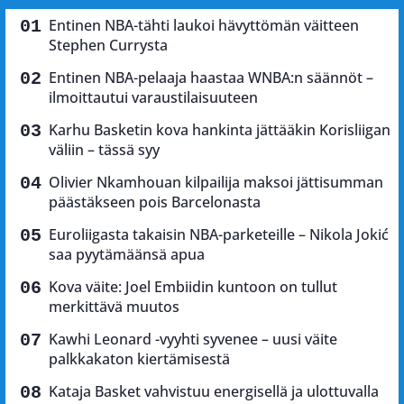
Entinen NBA-tähti laukoi hävyttömän väitteen
Stephen Currysta
Entinen NBA-pelaaja haastaa WNBA:n säännöt –
ilmoittautui varaustilaisuuteen
Karhu Basketin kova hankinta jättääkin Korisliigan
väliin – tässä syy
Olivier Nkamhouan kilpailija maksoi jättisumman
päästäkseen pois Barcelonasta
Euroliigasta takaisin NBA-parketeille – Nikola Jokić
saa pyytämäänsä apua
Kova väite: Joel Embiidin kuntoon on tullut
merkittävä muutos
Kawhi Leonard -vyyhti syvenee – uusi väite
palkkakaton kiertämisestä
Kataja Basket vahvistuu energisellä ja ulottuvalla