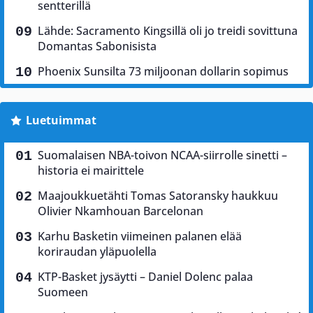
sentterillä
Lähde: Sacramento Kingsillä oli jo treidi sovittuna
Domantas Sabonisista
Phoenix Sunsilta 73 miljoonan dollarin sopimus
Luetuimmat
Suomalaisen NBA-toivon NCAA-siirrolle sinetti –
historia ei mairittele
Maajoukkuetähti Tomas Satoransky haukkuu
Olivier Nkamhouan Barcelonan
Karhu Basketin viimeinen palanen elää
koriraudan yläpuolella
KTP-Basket jysäytti – Daniel Dolenc palaa
Suomeen