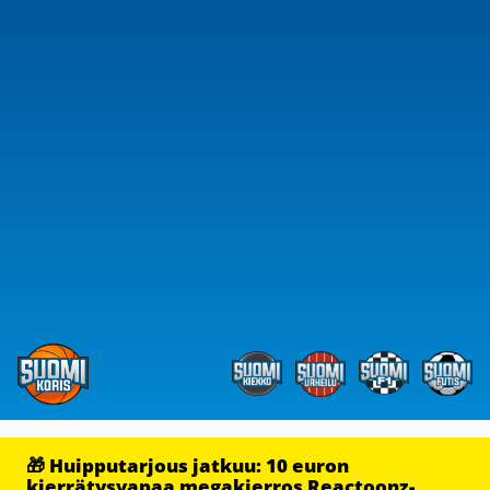
🎁 Huipputarjous jatkuu: 10 euron
kierrätysvapaa megakierros Reactoonz-