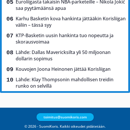
Euroliigasta takaisin NBA-parketeille – Nikola Jokić
saa pyytämäänsä apua
Karhu Basketin kova hankinta jättääkin Korisliigan
väliin – tässä syy
KTP-Basketin uusin hankinta tuo nopeutta ja
skorausvoimaa
Lähde: Dallas Mavericksilta yli 50 miljoonan
dollarin sopimus
Kouvojen Joona Heinonen jättää Korisliigan
Lähde: Klay Thompsonin mahdollisen treidin
runko on selvillä
toimitus@suomikoris.com
© 2026 - SuomiKoris. Kaikki oikeudet pidätetään.