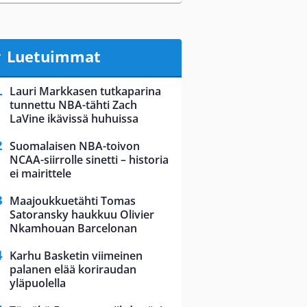
Luetuimmat
Lauri Markkasen tutkaparina
tunnettu NBA-tähti Zach
LaVine ikävissä huhuissa
Suomalaisen NBA-toivon
NCAA-siirrolle sinetti – historia
ei mairittele
Maajoukkuetähti Tomas
Satoransky haukkuu Olivier
Nkamhouan Barcelonan
Karhu Basketin viimeinen
palanen elää koriraudan
yläpuolella