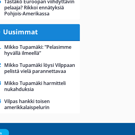
Tästäkö Euroopan viihdyttävin
pelaaja? Rikkoi ennätyksiä
Pohjois-Amerikassa
Uusimmat
Mikko Tupamäki: ”Pelasimme
hyvällä ilmeellä”
Mikko Tupamäki löysi Vilppaan
pelistä vielä parannettavaa
Mikko Tupamäki harmitteli
nukahduksia
Vilpas hankki toisen
amerikkalaispelurin
m