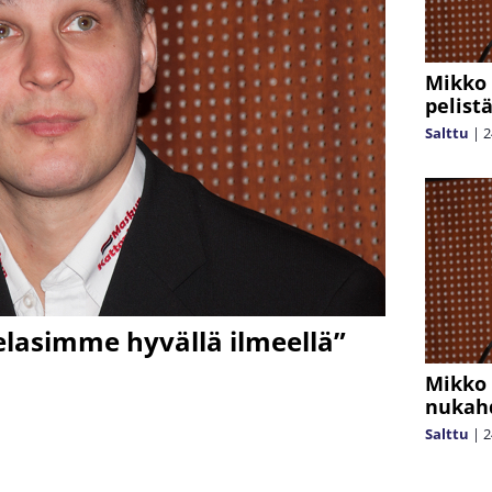
Mikko 
pelist
Salttu
|
2
lasimme hyvällä ilmeellä”
Mikko 
nukah
Salttu
|
2