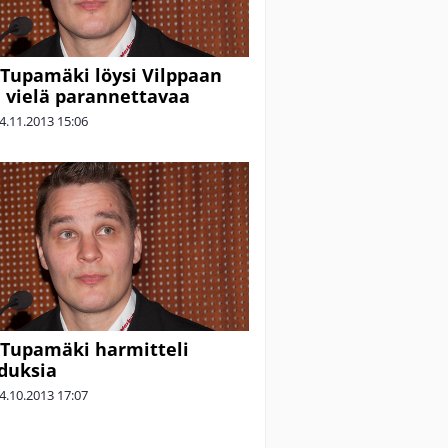
Tupamäki löysi Vilppaan
ä vielä parannettavaa
4.11.2013
15:06
Tupamäki harmitteli
duksia
4.10.2013
17:07