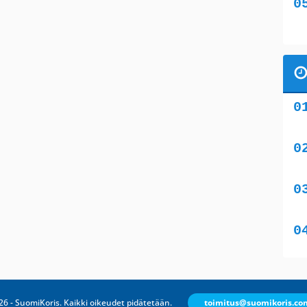
6 - SuomiKoris. Kaikki oikeudet pidätetään.
toimitus@suomikoris.co