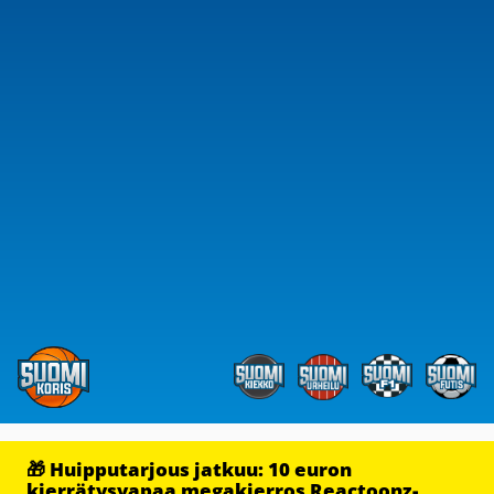
🎁 Huipputarjous jatkuu: 10 euron
kierrätysvapaa megakierros Reactoonz-