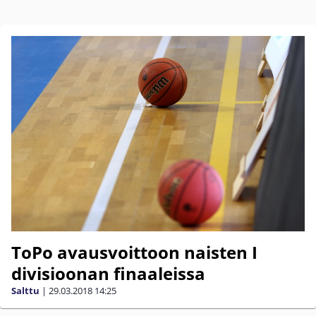
ToPo avausvoittoon naisten I
divisioonan finaaleissa
Salttu
|
29.03.2018
14:25