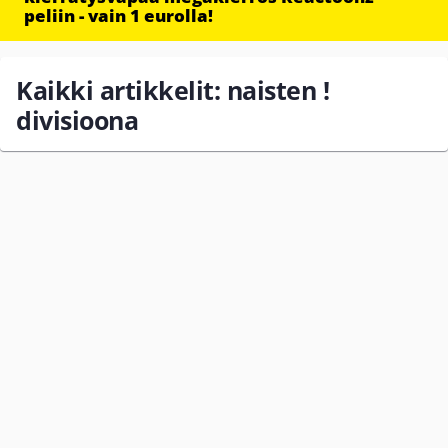
peliin - vain 1 eurolla!
Kaikki artikkelit: naisten !
divisioona