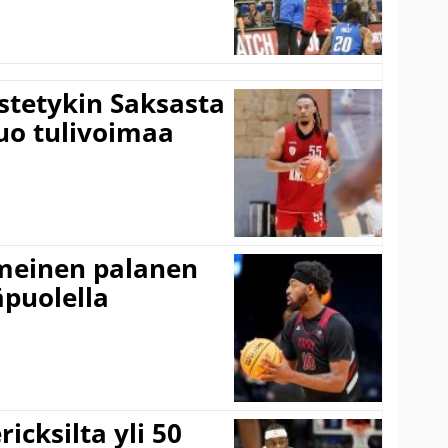
istetykin Saksasta
tuo tulivoimaa
imeinen palanen
äpuolella
icksilta yli 50