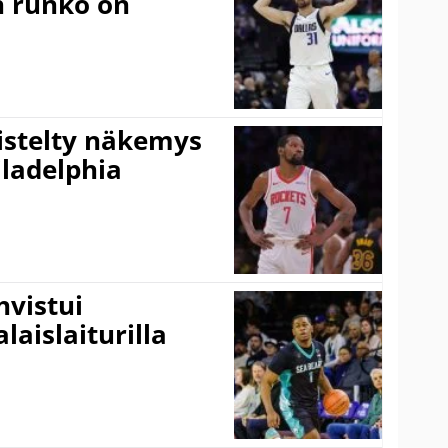
n runko on
iistelty näkemys
ladelphia
vistui
laislaiturilla