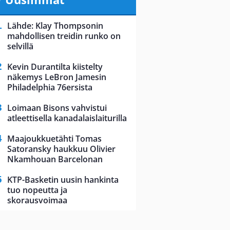
Lähde: Klay Thompsonin
mahdollisen treidin runko on
selvillä
Kevin Durantilta kiistelty
näkemys LeBron Jamesin
Philadelphia 76ersista
Loimaan Bisons vahvistui
atleettisella kanadalaislaiturilla
Maajoukkuetähti Tomas
Satoransky haukkuu Olivier
Nkamhouan Barcelonan
KTP-Basketin uusin hankinta
tuo nopeutta ja
skorausvoimaa