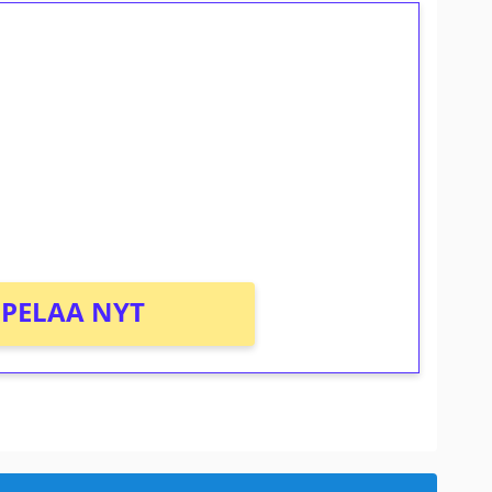
ilmaiskierroksia ilman
osta Tuohi 1000 -peliin (arvo 0,20€ per
PELAA NYT