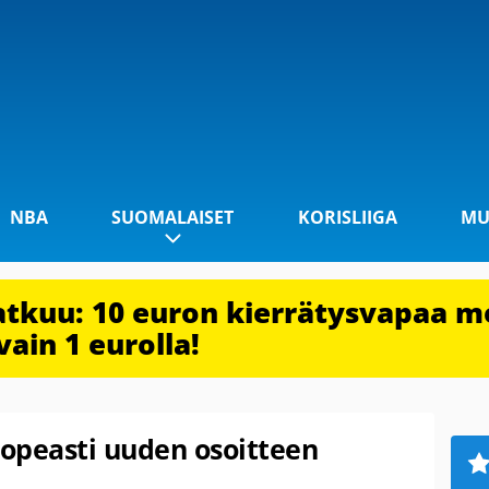
NBA
SUOMALAISET
KORISLIIGA
MU
jatkuu: 10 euron kierrätysvapaa m
vain 1 eurolla!
opeasti uuden osoitteen