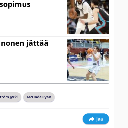
 sopimus
inonen jättää
tröm Jyrki
McDade Ryan
Jaa