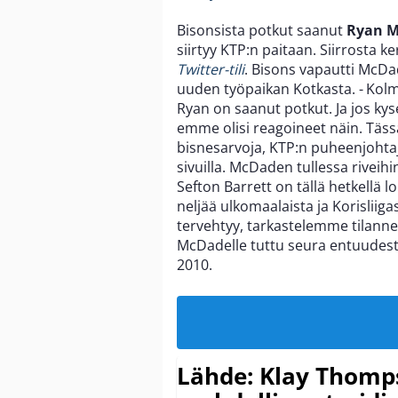
Bisonsista potkut saanut
Ryan 
siirtyy KTP:n paitaan. Siirrosta k
Twitter-tili
. Bisons vapautti McD
uuden työpaikan Kotkasta. - Kolme 
Ryan on saanut potkut. Ja jos kys
emme olisi reagoineet näin. Tässä
bisnesarvoja, KTP:n puheenjohta
sivuilla. McDaden tullessa riveihin
Sefton Barrett on tällä hetkell
neljää ulkomaalaista ja Korisliig
tervehtyy, tarkastelemme tilanne
McDadelle tuttu seura entuudestaa
2010.
Lähde: Klay Thomp