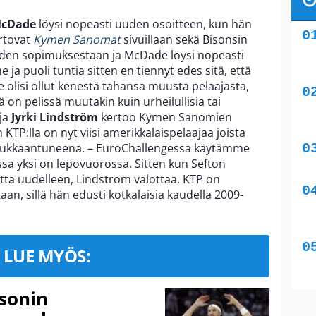
McDade
löysi nopeasti uuden osoitteen, kun hän
ertovat
Kymen Sanomat
sivuillaan sekä Bisonsin
aden sopimuksestaan ja McDade löysi nopeasti
ja puoli tuntia sitten en tiennyt edes sitä, että
e olisi ollut kenestä tahansa muusta pelaajasta,
 on pelissä muutakin kuin urheilullisia tai
ja
Jyrki Lindström
kertoo Kymen Sanomien
 KTP:lla on nyt viisi amerikkalaispelaajaa joista
ä loukkaantuneena. – EuroChallengessa käytämme
assa yksi on lepovuorossa. Sitten kun Sefton
tta uudelleen, Lindström valottaa. KTP on
n, sillä hän edusti kotkalaisia kaudella 2009-
LUE MYÖS:
sonin