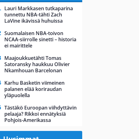
Lauri Markkasen tutkaparina
tunnettu NBA-tähti Zach
LaVine ikävissä huhuissa
Suomalaisen NBA-toivon
NCAA-siirrolle sinetti – historia
ei mairittele
Maajoukkuetähti Tomas
Satoransky haukkuu Olivier
Nkamhouan Barcelonan
Karhu Basketin viimeinen
palanen elää koriraudan
yläpuolella
Tästäkö Euroopan viihdyttävin
pelaaja? Rikkoi ennätyksiä
Pohjois-Amerikassa
Uusimmat