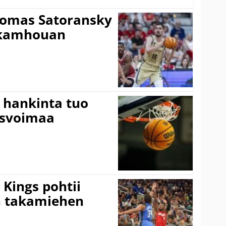
Tomas Satoransky
Nkamhouan
 hankinta tuo
usvoimaa
Kings pohtii
 takamiehen