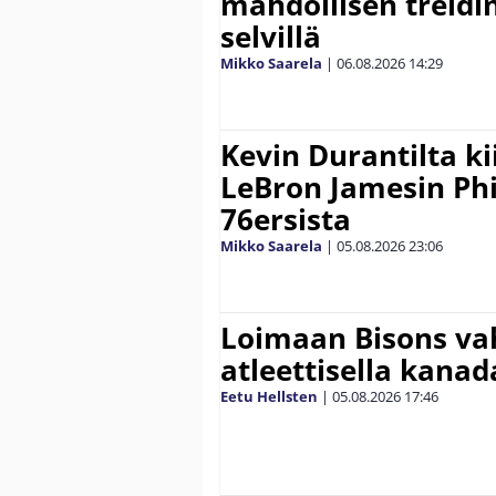
mahdollisen treidi
selvillä
Mikko Saarela
|
06.08.2026
14:29
Kevin Durantilta k
LeBron Jamesin Phi
76ersista
Mikko Saarela
|
05.08.2026
23:06
Loimaan Bisons vah
atleettisella kanada
Eetu Hellsten
|
05.08.2026
17:46