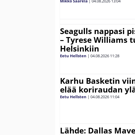
Mikko Saarela
|
04.08.2026
13:04
Seagulls nappasi p
– Tyrese Williams 
Helsinkiin
Eetu Hellsten
|
04.08.2026
11:28
Karhu Basketin vi
elää koriraudan yl
Eetu Hellsten
|
04.08.2026
11:04
Lähde: Dallas Maver