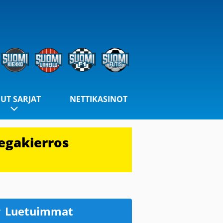
UT SARJAT
NETTIKASINOT
egakierros
Luetuimmat