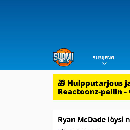
SUSIJENGI
🎁 Huipputarjous 
Reactoonz-peliin - 
Ryan McDade löysi n