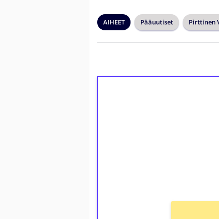
AIHEET
Pääuutiset
Pirttinen
1€ = 10€ arvosta 
kierrätystä!
Talleta 1€
Saat heti 50 ilmaiskierr
kierros)!
Ei kierrätysvaatimusta!