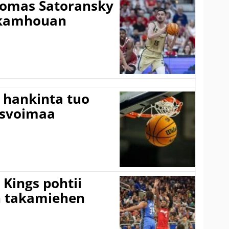
Tomas Satoransky
Nkamhouan
 hankinta tuo
usvoimaa
Kings pohtii
 takamiehen