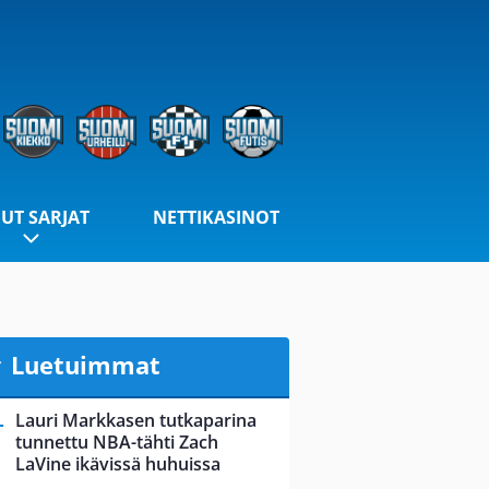
UT SARJAT
NETTIKASINOT
Luetuimmat
Lauri Markkasen tutkaparina
tunnettu NBA-tähti Zach
LaVine ikävissä huhuissa