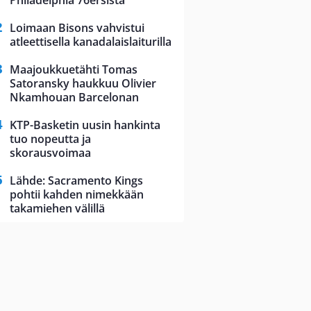
Philadelphia 76ersista
Loimaan Bisons vahvistui
atleettisella kanadalaislaiturilla
Maajoukkuetähti Tomas
Satoransky haukkuu Olivier
Nkamhouan Barcelonan
KTP-Basketin uusin hankinta
tuo nopeutta ja
skorausvoimaa
Lähde: Sacramento Kings
pohtii kahden nimekkään
takamiehen välillä