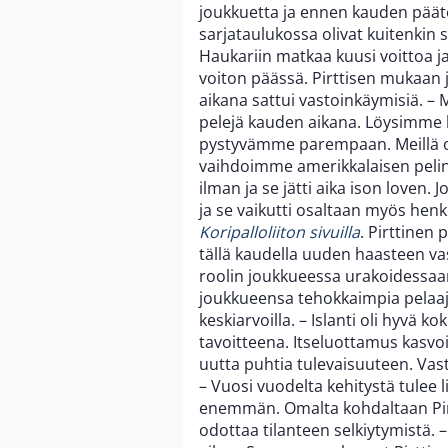
joukkuetta ja ennen kauden päätö
sarjataulukossa olivat kuitenkin se
Haukariin matkaa kuusi voittoa ja
voiton päässä. Pirttisen mukaan
aikana sattui vastoinkäymisiä. – M
pelejä kauden aikana. Löysimme h
pystyvämme parempaan. Meillä ol
vaihdoimme amerikkalaisen peli
ilman ja se jätti aika ison loven. 
ja se vaikutti osaltaan myös henke
Koripalloliiton sivuilla
. Pirttinen 
tällä kaudella uuden haasteen vast
roolin joukkueessa urakoidessaan
joukkueensa tehokkaimpia pelaajia
keskiarvoilla. – Islanti oli hyvä ko
tavoitteena. Itseluottamus kasvoi
uutta puhtia tulevaisuuteen. Vas
– Vuosi vuodelta kehitystä tulee l
enemmän. Omalta kohdaltaan Pirtt
odottaa tilanteen selkiytymistä. –