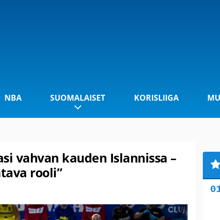
NBA
SUOMALAISET
KORISLIIGA
MU
lasi vahvan kauden Islannissa –
htava rooli”