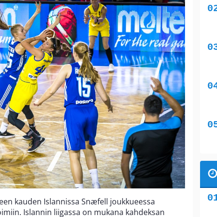
neen kauden Islannissa Snæfell joukkueessa
imiin. Islannin liigassa on mukana kahdeksan