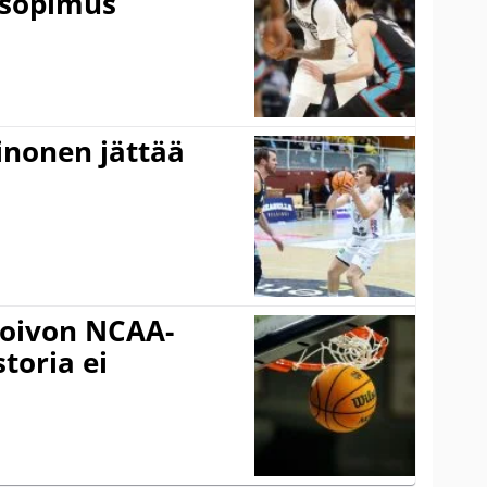
 sopimus
inonen jättää
oivon NCAA-
storia ei