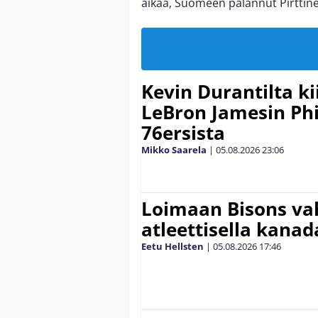
aikaa, Suomeen palannut Pirttine
Kevin Durantilta k
LeBron Jamesin Phi
76ersista
Mikko Saarela
|
05.08.2026
23:06
Loimaan Bisons vah
atleettisella kanada
Eetu Hellsten
|
05.08.2026
17:46