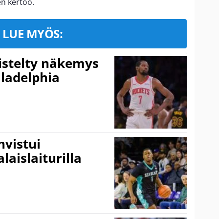
n kertoo.
LUE MYÖS:
iistelty näkemys
ladelphia
vistui
laislaiturilla