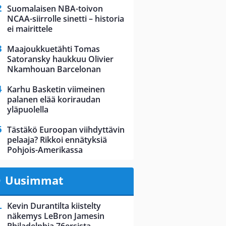
Suomalaisen NBA-toivon
NCAA-siirrolle sinetti – historia
ei mairittele
Maajoukkuetähti Tomas
Satoransky haukkuu Olivier
Nkamhouan Barcelonan
Karhu Basketin viimeinen
palanen elää koriraudan
yläpuolella
Tästäkö Euroopan viihdyttävin
pelaaja? Rikkoi ennätyksiä
Pohjois-Amerikassa
Uusimmat
Kevin Durantilta kiistelty
näkemys LeBron Jamesin