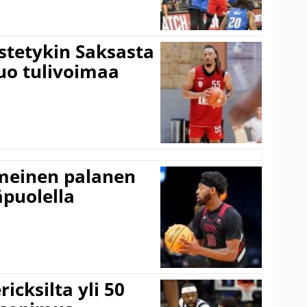
istetykin Saksasta
tuo tulivoimaa
imeinen palanen
äpuolella
icksilta yli 50