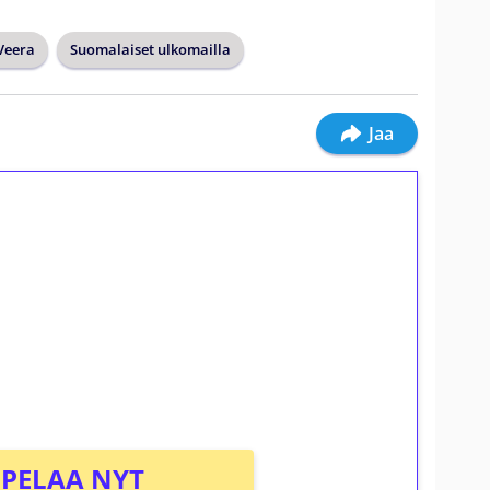
 Veera
Suomalaiset ulkomailla
Jaa
ilmaiskierroksia ilman
osta Tuohi 1000 -peliin (arvo 0,20€ per
PELAA NYT