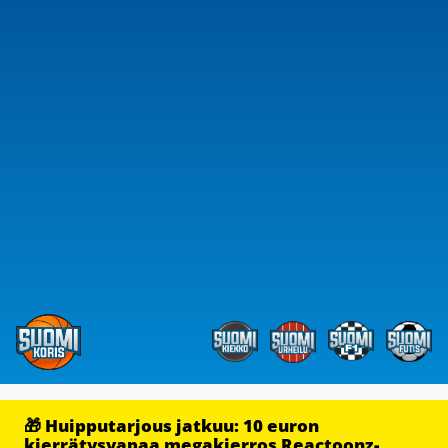
🎁 Huipputarjous jatkuu: 10 euron
kierrätysvapaa megakierros Reactoonz-