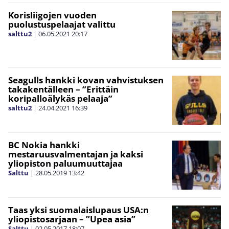
Korisliigojen vuoden
puolustuspelaajat valittu
salttu2
|
06.05.2021
20:17
Seagulls hankki kovan vahvistuksen
takakentälleen – ”Erittäin
koripalloälykäs pelaaja”
salttu2
|
24.04.2021
16:39
BC Nokia hankki
mestaruusvalmentajan ja kaksi
yliopiston paluumuuttajaa
Salttu
|
28.05.2019
13:42
Taas yksi suomalaislupaus USA:n
yliopistosarjaan – ”Upea asia”
Salttu
|
02.05.2017
18:07