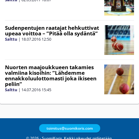
Sudenpentujen raatajat hehkuttivat
upeaa voittoa – ”Pitää olla sydäntä”
Salttu
|
18.07.2016
12:50
Nuorten maajoukkueen takamies
valmiina kisoihin: ”Lähdemme
ennakkoluulottomasti joka ikiseen
peliin”
Salttu
|
14.07.2016
15:45
toimitus@suomikoris.com
© 2026 - SuomiKoris. Kaikki oikeudet pidätetään.