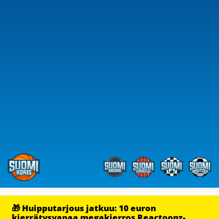
🎁 Huipputarjous jatkuu: 10 euron
kierrätysvapaa megakierros Reactoonz-