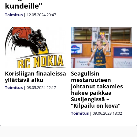
kundeille”
Toimitus
|
12.05.2024
20:47
Korisliigan finaaleissa
Seagullsin
yllättävä alku
mestaruuteen
johtanut takamies
Toimitus
|
08.05.2024
22:17
hakee paikkaa
Susijengissä –
”Kilpailu on kova”
Toimitus
|
09.06.2023
13:02