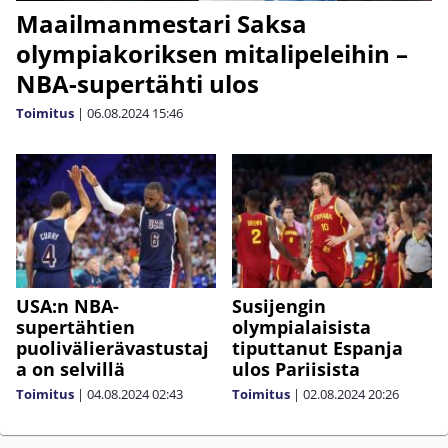
Maailmanmestari Saksa
olympiakoriksen mitalipeleihin –
NBA-supertähti ulos
Toimitus
|
06.08.2024
15:46
USA:n NBA-
Susijengin
supertähtien
olympialaisista
puolivälierävastustaj
tiputtanut Espanja
a on selvillä
ulos Pariisista
Toimitus
|
04.08.2024
02:43
Toimitus
|
02.08.2024
20:26