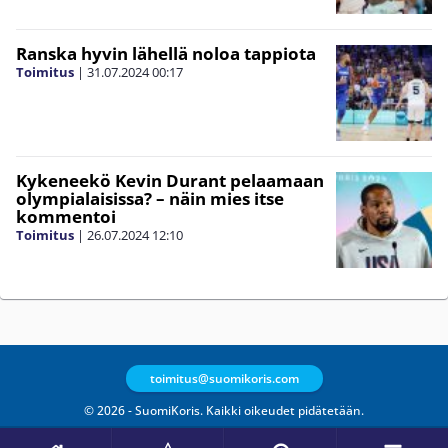
Ranska hyvin lähellä noloa tappiota
Toimitus
|
31.07.2024
00:17
Kykeneekö Kevin Durant pelaamaan
olympialaisissa? – näin mies itse
kommentoi
Toimitus
|
26.07.2024
12:10
toimitus@suomikoris.com
© 2026 - SuomiKoris. Kaikki oikeudet pidätetään.