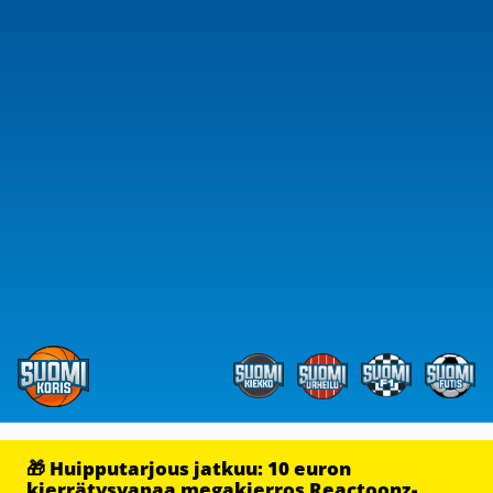
🎁 Huipputarjous jatkuu: 10 euron
kierrätysvapaa megakierros Reactoonz-