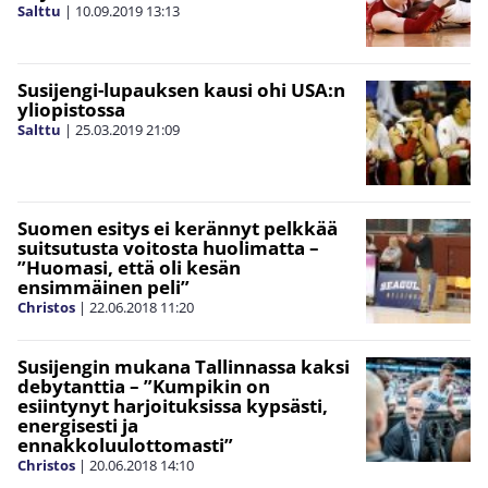
Salttu
|
10.09.2019
13:13
Susijengi-lupauksen kausi ohi USA:n
yliopistossa
Salttu
|
25.03.2019
21:09
Suomen esitys ei kerännyt pelkkää
suitsutusta voitosta huolimatta –
”Huomasi, että oli kesän
ensimmäinen peli”
Christos
|
22.06.2018
11:20
Susijengin mukana Tallinnassa kaksi
debytanttia – ”Kumpikin on
esiintynyt harjoituksissa kypsästi,
energisesti ja
ennakkoluulottomasti”
Christos
|
20.06.2018
14:10