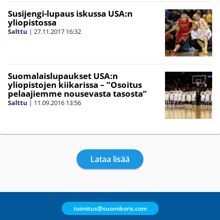
Susijengi-lupaus iskussa USA:n
yliopistossa
Salttu
|
27.11.2017
16:32
Suomalaislupaukset USA:n
yliopistojen kiikarissa – ”Osoitus
pelaajiemme nousevasta tasosta”
Salttu
|
11.09.2016
13:56
Lataa lisää
toimitus@suomikoris.com