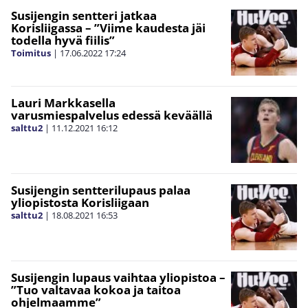
Susijengin sentteri jatkaa
Korisliigassa – ”Viime kaudesta jäi
todella hyvä fiilis”
Toimitus
|
17.06.2022
17:24
Lauri Markkasella
varusmiespalvelus edessä keväällä
salttu2
|
11.12.2021
16:12
Susijengin sentterilupaus palaa
yliopistosta Korisliigaan
salttu2
|
18.08.2021
16:53
Susijengin lupaus vaihtaa yliopistoa –
”Tuo valtavaa kokoa ja taitoa
ohjelmaamme”