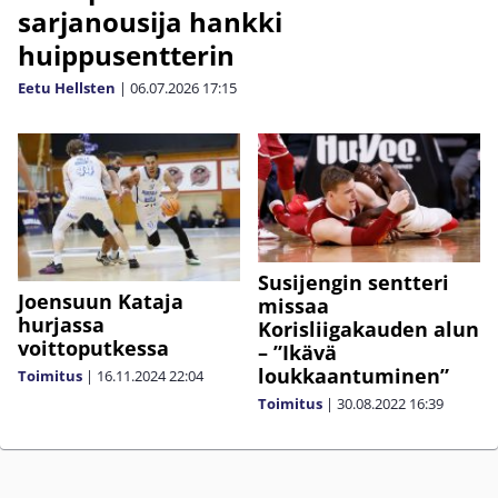
sarjanousija hankki
huippusentterin
Eetu Hellsten
|
06.07.2026
17:15
Susijengin sentteri
Joensuun Kataja
missaa
hurjassa
Korisliigakauden alun
voittoputkessa
– ”Ikävä
loukkaantuminen”
Toimitus
|
16.11.2024
22:04
Toimitus
|
30.08.2022
16:39