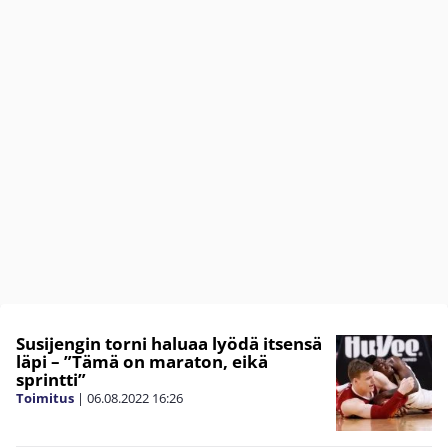
Susijengin torni haluaa lyödä itsensä
läpi – ”Tämä on maraton, eikä
sprintti”
Toimitus
|
06.08.2022
16:26