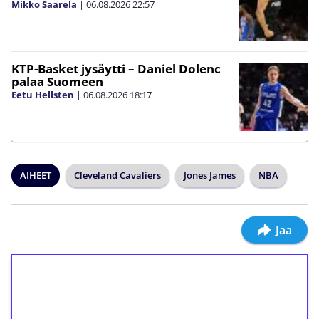
Mikko Saarela
|
06.08.2026
22:57
KTP-Basket jysäytti – Daniel Dolenc
palaa Suomeen
Eetu Hellsten
|
06.08.2026
18:17
AIHEET
Cleveland Cavaliers
Jones James
NBA
Jaa
1€ = 10€ arvosta
ilmaiskierroksia ilman