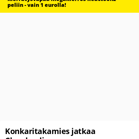
peliin - vain 1 eurolla!
Konkaritakamies jatkaa