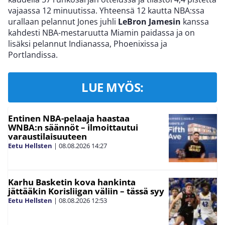
vajaassa 12 minuutissa. Yhteensä 12 kautta NBA:ssa
urallaan pelannut Jones juhli
LeBron Jamesin
kanssa
kahdesti NBA-mestaruutta Miamin paidassa ja on
lisäksi pelannut Indianassa, Phoenixissa ja
Portlandissa.
LUE MYÖS:
Entinen NBA-pelaaja haastaa
WNBA:n säännöt – ilmoittautui
varaustilaisuuteen
Eetu Hellsten
|
08.08.2026
14:27
Karhu Basketin kova hankinta
jättääkin Korisliigan väliin – tässä syy
Eetu Hellsten
|
08.08.2026
12:53