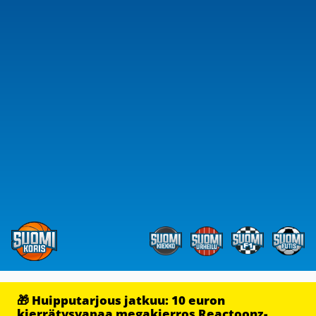
🎁 Huipputarjous jatkuu: 10 euron
kierrätysvapaa megakierros Reactoonz-