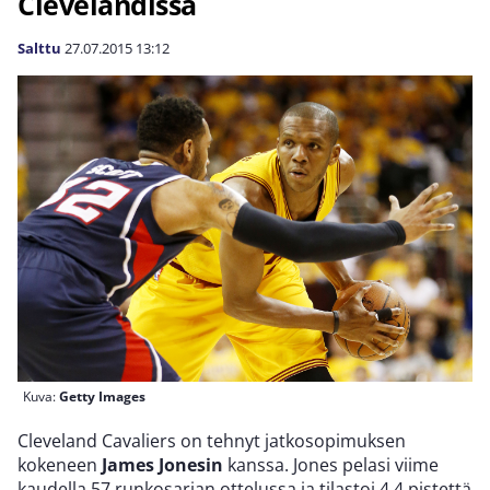
Clevelandissa
Salttu
27.07.2015
13:12
Kuva:
Getty Images
Cleveland Cavaliers on tehnyt jatkosopimuksen
kokeneen
James Jonesin
kanssa. Jones pelasi viime
kaudella 57 runkosarjan ottelussa ja tilastoi 4,4 pistettä