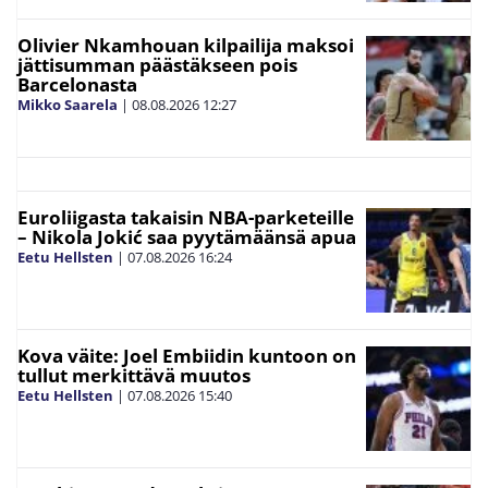
Olivier Nkamhouan kilpailija maksoi
jättisumman päästäkseen pois
Barcelonasta
Mikko Saarela
|
08.08.2026
12:27
Euroliigasta takaisin NBA-parketeille
– Nikola Jokić saa pyytämäänsä apua
Eetu Hellsten
|
07.08.2026
16:24
Kova väite: Joel Embiidin kuntoon on
tullut merkittävä muutos
Eetu Hellsten
|
07.08.2026
15:40