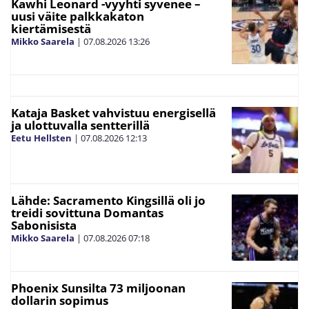
Kawhi Leonard -vyyhti syvenee –
uusi väite palkkakaton
kiertämisestä
Mikko Saarela
|
07.08.2026
13:26
Kataja Basket vahvistuu energisellä
ja ulottuvalla sentterillä
Eetu Hellsten
|
07.08.2026
12:13
Lähde: Sacramento Kingsillä oli jo
treidi sovittuna Domantas
Sabonisista
Mikko Saarela
|
07.08.2026
07:18
Phoenix Sunsilta 73 miljoonan
dollarin sopimus