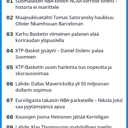
Suomalaisen NBA-toivon NCAA-siirrolle sinetti –
historia ei mairittele
Maajoukkuetähti Tomas Satoransky haukkuu
Olivier Nkamhouan Barcelonan
Karhu Basketin viimeinen palanen elää
koriraudan yläpuolella
KTP-Basket jysäytti – Daniel Dolenc palaa
Suomeen
KTP-Basketin uusin hankinta tuo nopeutta ja
skorausvoimaa
Lähde: Dallas Mavericksilta yli 50 miljoonan
dollarin sopimus
Euroliigasta takaisin NBA-parketeille – Nikola Jokić
saa pyytämäänsä apua
Kouvojen Joona Heinonen jättää Korisliigan
Lähde: Klay Thompsonin mahdollisen treidin