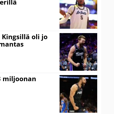
erillä
ingsillä oli jo
omantas
3 miljoonan