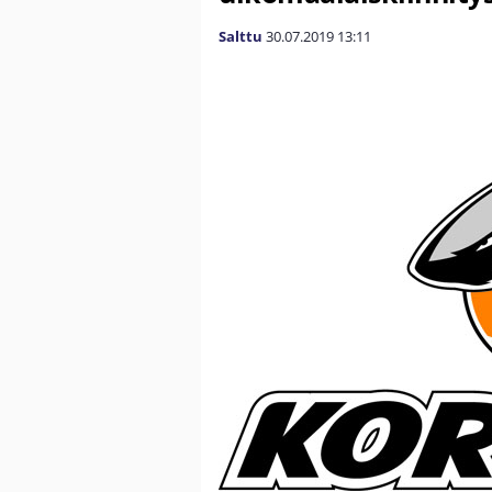
Salttu
30.07.2019
13:11