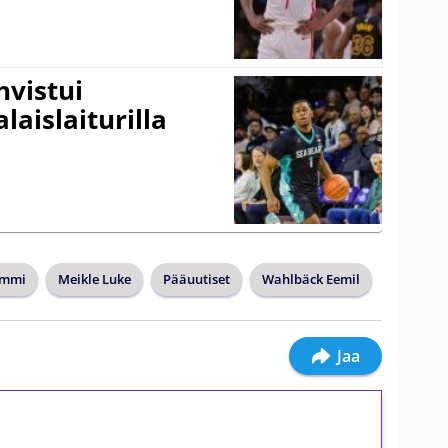
vistui
laislaiturilla
ommi
Meikle Luke
Pääuutiset
Wahlbäck Eemil
Jaa
ilmaiskierroksia ilman