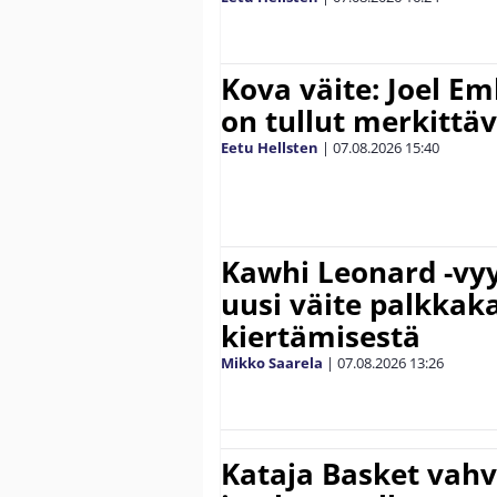
Kova väite: Joel E
on tullut merkittä
Eetu Hellsten
|
07.08.2026
15:40
Kawhi Leonard -vyy
uusi väite palkkak
kiertämisestä
Mikko Saarela
|
07.08.2026
13:26
Kataja Basket vahv