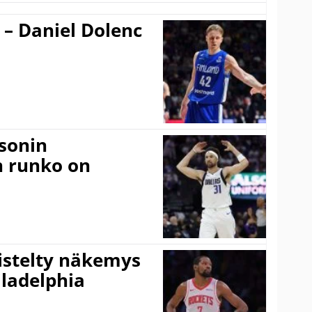
 – Daniel Dolenc
sonin
n runko on
iistelty näkemys
ladelphia