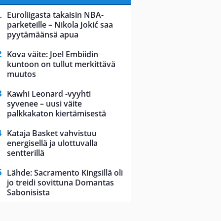
Euroliigasta takaisin NBA-
parketeille – Nikola Jokić saa
pyytämäänsä apua
Kova väite: Joel Embiidin
kuntoon on tullut merkittävä
muutos
Kawhi Leonard -vyyhti
syvenee – uusi väite
palkkakaton kiertämisestä
Kataja Basket vahvistuu
energisellä ja ulottuvalla
sentterillä
Lähde: Sacramento Kingsillä oli
jo treidi sovittuna Domantas
Sabonisista