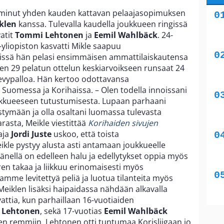
minut yhden kauden kattavan pelaajasopimuksen
klen
kanssa. Tulevalla kaudella joukkueen ringissä
atit
Tommi Lehtonen
ja
Eemil Wahlbäck
. 24-
 -yliopiston kasvatti Mikle saapuu
issä hän pelasi ensimmäisen ammattilaiskautensa
 29 pelatun ottelun keskiarvoikseen runsaat 24
3 levypalloa. Hän kertoo odottavansa
Suomessa ja Korihaissa. – Olen todella innoissani
ukkueeseen tutustumisesta. Lupaan parhaani
ymään ja olla osaltani luomassa tulevasta
rasta, Meikle viestittää
Korihaiden sivujen
aja
Jordi Juste
uskoo, että toista
ikle pystyy alusta asti antamaan joukkueelle
änellä on edelleen halu ja edellytykset oppia myös
aren takaa ja liikkuu erinomaisesti myös
mme levitettyä peliä ja luotua tilanteita myös
 Meiklen lisäksi haipaidassa nähdään alkavalla
attia, kun parhaillaan 16-vuotiaiden
 Lehtonen
, sekä 17-vuotias
Eemil Wahlbäck
 remmiin. Lehtonen otti tuntumaa Korisliigaan jo