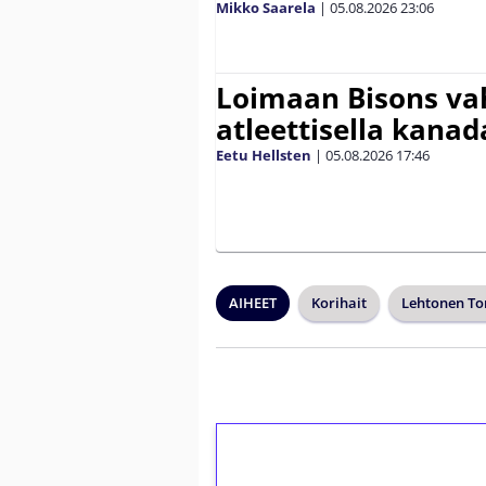
Mikko Saarela
|
05.08.2026
23:06
Loimaan Bisons vah
atleettisella kanada
Eetu Hellsten
|
05.08.2026
17:46
AIHEET
Korihait
Lehtonen T
1€ = 10€ arvosta 