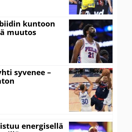
mbiidin kuntoon
vä muutos
hti syvenee –
aton
istuu energisellä