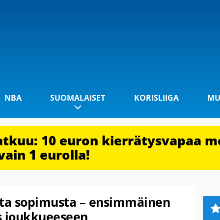
NBA
SUOMALAISET
KORISLIIGA
MU
jatkuu: 10 euron kierrätysvapaa m
vain 1 eurolla!
tta sopimusta – ensimmäinen
s joukkueeseen