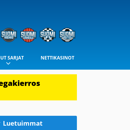
UT SARJAT
NETTIKASINOT
egakierros
Luetuimmat