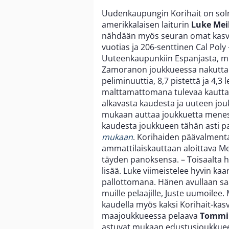
Uudenkaupungin Korihait on sol
amerikkalaisen laiturin
Luke Mei
nähdään myös seuran omat kasv
vuotias ja 206-senttinen Cal Poly
Uuteenkaupunkiin Espanjasta, m
Zamoranon joukkueessa nakuttaen
peliminuuttia, 8,7 pistettä ja 4,
malttamattomana tulevaa kautta 
alkavasta kaudesta ja uuteen jo
mukaan auttaa joukkuetta menest
kaudesta joukkueen tähän asti pa
mukaan
. Korihaiden päävalment
ammattilaiskauttaan aloittava Me
täyden panoksensa. – Toisaalta h
lisää. Luke viimeistelee hyvin ka
pallottomana. Hänen avullaan saa
muille pelaajille, Juste uumoilee.
kaudella myös kaksi Korihait-kasv
maajoukkueessa pelaava
Tommi
astuvat mukaan edustusjoukkueen