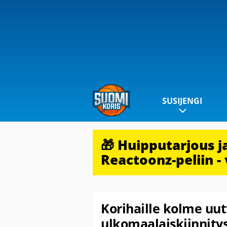
SUSIJENGI
🎁 Huipputarjous 
Reactoonz-peliin - 
Korihaille kolme uu
ulkomaalaiskiinnity