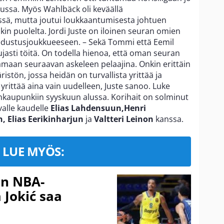
ussa. Myös Wahlbäck oli keväällä
ssä, mutta joutui loukkaantumisesta johtuen
in puolelta. Jordi Juste on iloinen seuran omien
ustusjoukkueeseen. – Sekä Tommi että Eemil
jasti töitä. On todella hienoa, että oman seuran
tamaan seuraavan askeleen pelaajina. Onkin erittäin
istön, jossa heidän on turvallista yrittää ja
 yrittää aina vain uudelleen, Juste sanoo. Luke
aupunkiin syyskuun alussa. Korihait on solminut
alle kaudelle
Elias Lahdensuun,Henri
, Elias Eerikinharjun
ja
Valtteri Leinon
kanssa.
LUE MYÖS:
in NBA-
 Jokić saa