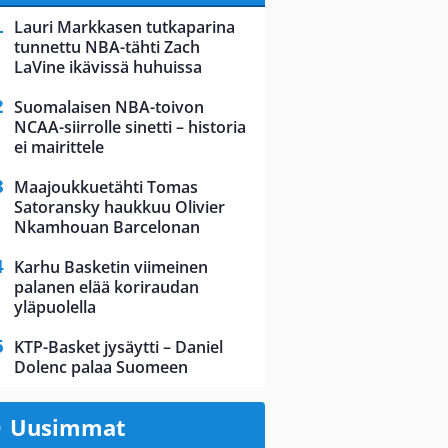
Lauri Markkasen tutkaparina
tunnettu NBA-tähti Zach
LaVine ikävissä huhuissa
Suomalaisen NBA-toivon
NCAA-siirrolle sinetti – historia
ei mairittele
Maajoukkuetähti Tomas
Satoransky haukkuu Olivier
Nkamhouan Barcelonan
Karhu Basketin viimeinen
palanen elää koriraudan
yläpuolella
KTP-Basket jysäytti – Daniel
Dolenc palaa Suomeen
Uusimmat