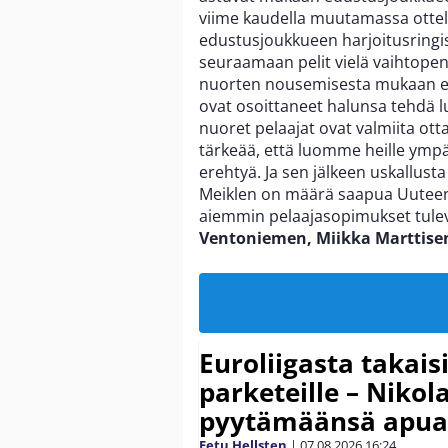
viime kaudella muutamassa ottel
edustusjoukkueen harjoitusringi
seuraamaan pelit vielä vaihtopenk
nuorten nousemisesta mukaan ed
ovat osoittaneet halunsa tehdä lu
nuoret pelaajat ovat valmiita ot
tärkeää, että luomme heille ympär
erehtyä. Ja sen jälkeen uskallusta
Meiklen on määrä saapua Uuteenk
aiemmin pelaajasopimukset tulev
Ventoniemen, Miikka Marttisen
Euroliigasta takais
parketeille – Nikola
pyytämäänsä apua
Eetu Hellsten
|
07.08.2026
16:24