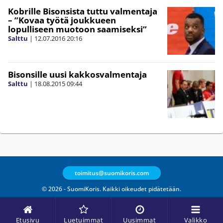
Kobrille Bisonsista tuttu valmentaja
– ”Kovaa työtä joukkueen
lopulliseen muotoon saamiseksi”
Salttu
|
12.07.2016
20:16
Bisonsille uusi kakkosvalmentaja
Salttu
|
18.08.2015
09:44
toimitus@suomikoris.com
© 2026 - SuomiKoris. Kaikki oikeudet pidätetään.
Etusivu
Luetuimmat
Uusimmat
Valikko