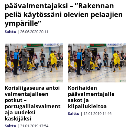
päävalmentajaksi – ”Rakennan
peliä käytössäni olevien pelaajien
ympärille”
Salttu
|
26.06.2020
20:11
Korisliigaseura antoi
Korihaiden
valmentajalleen
päävalmentajalle
potkut –
sakot ja
portugalilaisvalment
kilpailukieltoa
aja uudeksi
Salttu
|
12.01.2019
14:46
käskijäksi
Salttu
|
31.01.2019
17:54