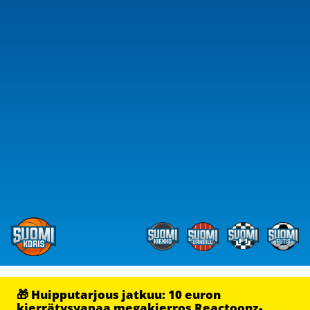
🎁 Huipputarjous jatkuu: 10 euron
kierrätysvapaa megakierros Reactoonz-