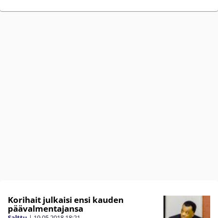
Korihait julkaisi ensi kauden
päävalmentajansa
Salttu
|
19.05.2018
18:21