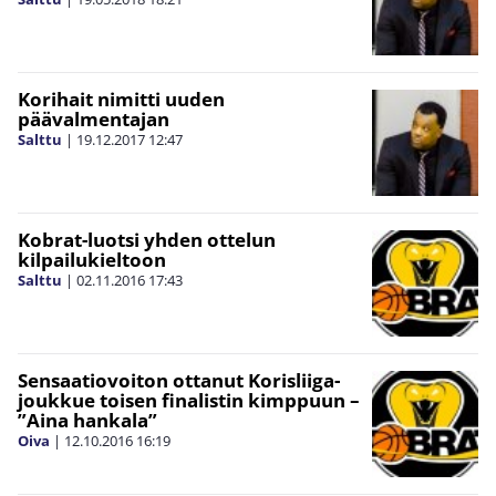
Korihait nimitti uuden
päävalmentajan
Salttu
|
19.12.2017
12:47
Kobrat-luotsi yhden ottelun
kilpailukieltoon
Salttu
|
02.11.2016
17:43
Sensaatiovoiton ottanut Korisliiga-
joukkue toisen finalistin kimppuun –
”Aina hankala”
Oiva
|
12.10.2016
16:19