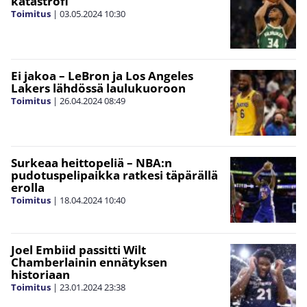
katastrofi
Toimitus
|
03.05.2024
10:30
Ei jakoa – LeBron ja Los Angeles
Lakers lähdössä laulukuoroon
Toimitus
|
26.04.2024
08:49
Surkeaa heittopeliä – NBA:n
pudotuspelipaikka ratkesi täpärällä
erolla
Toimitus
|
18.04.2024
10:40
Joel Embiid passitti Wilt
Chamberlainin ennätyksen
historiaan
Toimitus
|
23.01.2024
23:38