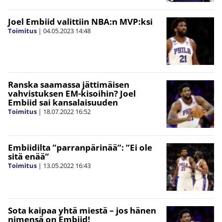
Joel Embiid valittiin NBA:n MVP:ksi
Toimitus
|
04.05.2023
14:48
Ranska saamassa jättimäisen
vahvistuksen EM-kisoihin? Joel
Embiid sai kansalaisuuden
Toimitus
|
18.07.2022
16:52
Embiidilta ”parranpärinää”: ”Ei ole
sitä enää”
Toimitus
|
13.05.2022
16:43
Sota kaipaa yhtä miestä – jos hänen
nimensä on Embiid!