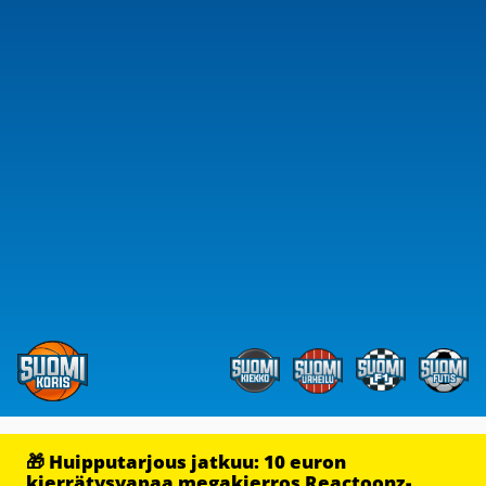
🎁 Huipputarjous jatkuu: 10 euron
kierrätysvapaa megakierros Reactoonz-