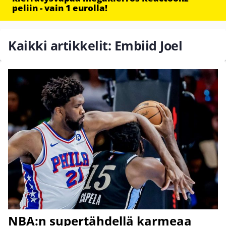
peliin - vain 1 eurolla!
Kaikki artikkelit: Embiid Joel
NBA:n supertähdellä karmeaa