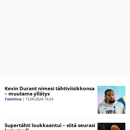
Kevin Durant nimesi tähtiviisikkonsa
– muutama yllätys
Toimitus
|
13.09.2024
19:24
Supertähti loukkaantui – siitä seurasi