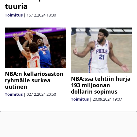
tuuria
Toimitus
|
15.12.2024
18:30
NBA:n kellariosaston
NBA:ssa tehtiin hurja
ryhmälle surkea
193 miljoonan
uutinen
dollarin sopimus
Toimitus
|
02.12.2024
20:50
Toimitus
|
20.09.2024
19:07