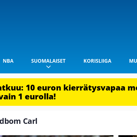
NBA
SUOMALAISET
KORISLIIGA
MU
jatkuu: 10 euron kierrätysvapaa m
vain 1 eurolla!
indbom Carl