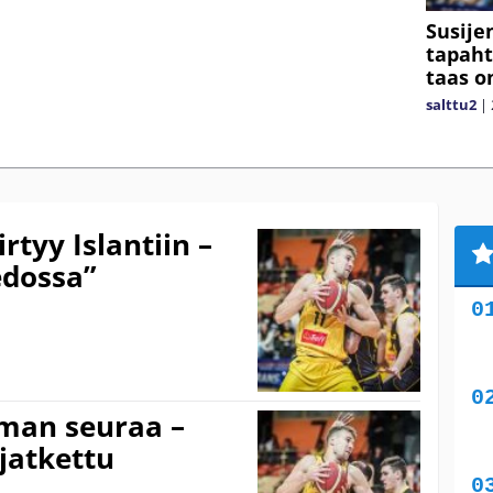
Susijen
tapaht
taas o
salttu2
|
irtyy Islantiin –
iedossa”
ilman seuraa –
jatkettu