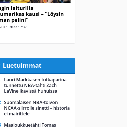
gin laiturilla
umarikas kausi – ”Löysin
man pelini”
20.05.2022
17:37
Luetuimmat
Lauri Markkasen tutkaparina
tunnettu NBA-tähti Zach
LaVine ikävissä huhuissa
Suomalaisen NBA-toivon
NCAA-siirrolle sinetti – historia
ei mairittele
Maajoukkuetähti Tomas