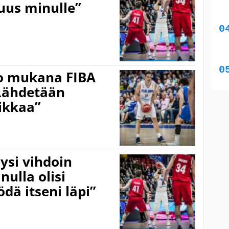
uus minulle”
ko mukana FIBA
”Lähdetään
ikkaa”
öysi vihdoin
ulla olisi
dä itseni läpi”