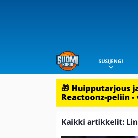
SUSIJENGI
🎁 Huipputarjous 
Reactoonz-peliin - 
Kaikki artikkelit: L