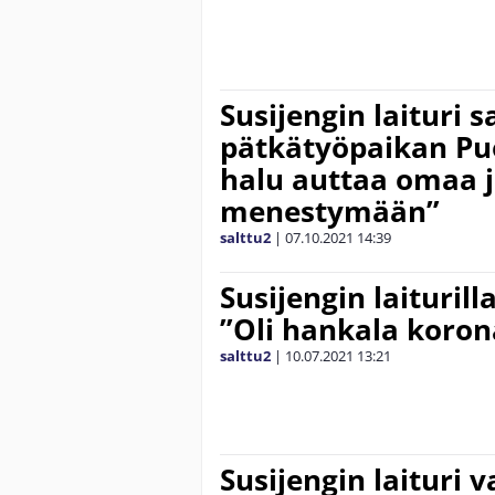
Susijengin laituri s
pätkätyöpaikan Puo
halu auttaa omaa 
menestymään”
salttu2
|
07.10.2021
14:39
Susijengin laiturill
”Oli hankala koron
salttu2
|
10.07.2021
13:21
Susijengin laituri