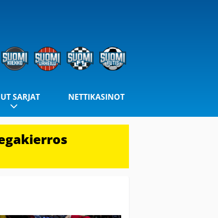
UT SARJAT
NETTIKASINOT
egakierros