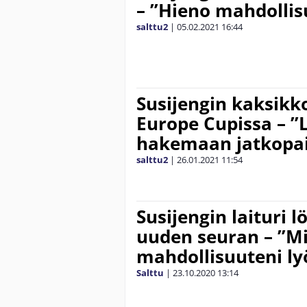
– ”Hieno mahdollis
salttu2
|
05.02.2021
16:44
Susijengin kaksik
Europe Cupissa – 
hakemaan jatkopa
salttu2
|
26.01.2021
11:54
Susijengin laituri l
uuden seuran – ”Min
mahdollisuuteni lyö
Salttu
|
23.10.2020
13:14