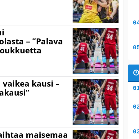
ai
lasta – ”Palava
joukkuetta
a vaikea kausi –
akausi”
 vaihtaa maisemaa