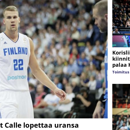
Korisl
kiinni
palaa 
Toimitus
t Calle lopettaa uransa