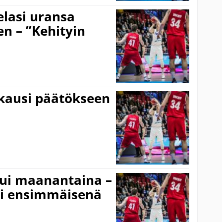
pelasi uransa
n – ”Kehityin
 kausi päätökseen
tui maanantaina –
ti ensimmäisenä