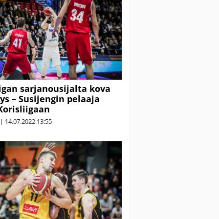
iigan sarjanousijalta kova
tys – Susijengin pelaaja
Korisliigaan
|
14.07.2022
13:55