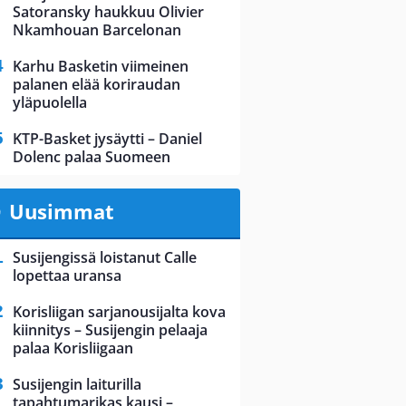
Satoransky haukkuu Olivier
Nkamhouan Barcelonan
Karhu Basketin viimeinen
palanen elää koriraudan
yläpuolella
KTP-Basket jysäytti – Daniel
Dolenc palaa Suomeen
Uusimmat
Susijengissä loistanut Calle
lopettaa uransa
Korisliigan sarjanousijalta kova
kiinnitys – Susijengin pelaaja
palaa Korisliigaan
Susijengin laiturilla
tapahtumarikas kausi –