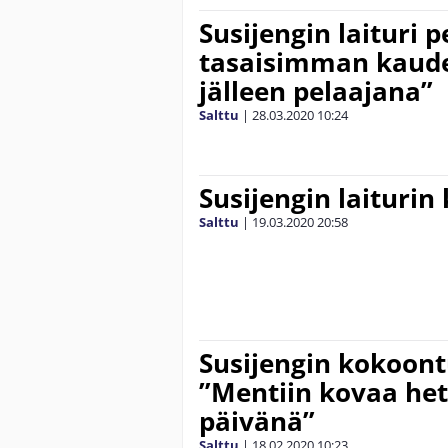
Susijengin laituri 
tasaisimman kaude
jälleen pelaajana”
Salttu
|
28.03.2020
10:24
Susijengin laiturin
Salttu
|
19.03.2020
20:58
Susijengin kokoon
”Mentiin kovaa he
päivänä”
Salttu
|
18.02.2020
10:23