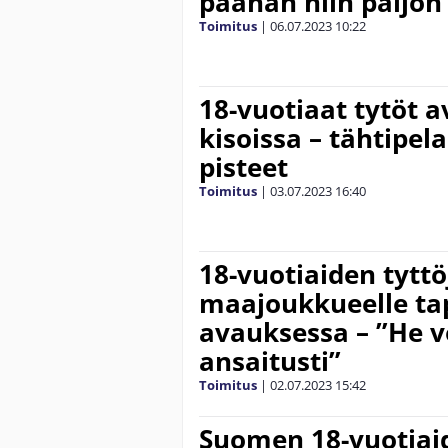
päähän niin paljon 
Toimitus
|
06.07.2023
10:22
18-vuotiaat tytöt 
kisoissa – tähtipela
pisteet
Toimitus
|
03.07.2023
16:40
18-vuotiaiden tyttö
maajoukkueelle ta
avauksessa – ”He v
ansaitusti”
Toimitus
|
02.07.2023
15:42
Suomen 18-vuotiaid