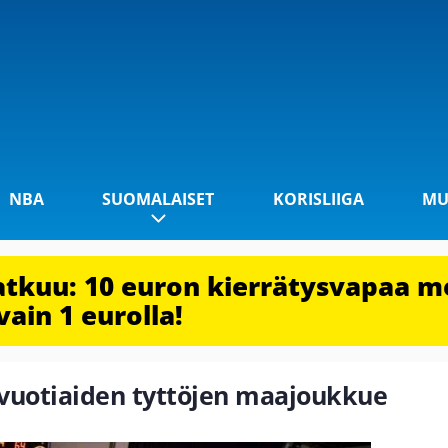
NBA
SUOMALAISET
KORISLIIGA
MU
jatkuu: 10 euron kierrätysvapaa m
vain 1 eurolla!
8-vuotiaiden tyttöjen maajoukkue