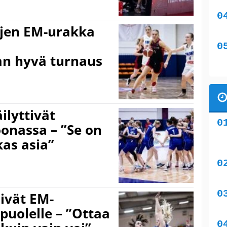
öjen EM-urakka
n hyvä turnaus
ilyttivät
oonassa – ”Se on
as asia”
äivät EM-
puolelle – ”Ottaa