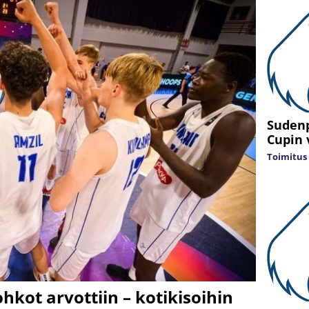
Sudenp
Cupin 
Toimitus
kot arvottiin – kotikisoihin