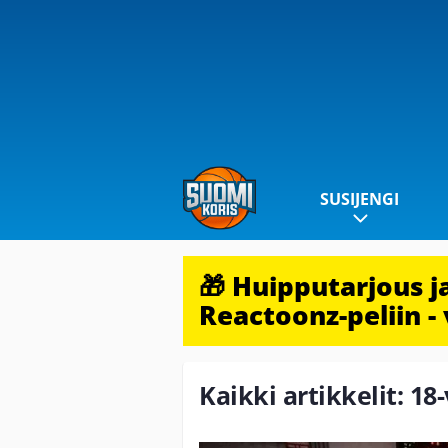
SUSIJENGI
🎁 Huipputarjous 
Reactoonz-peliin - 
Kaikki artikkelit: 1