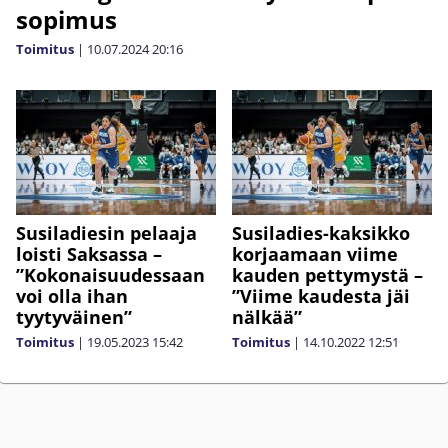
sopimus
Toimitus
|
10.07.2024
20:16
Susiladiesin pelaaja
Susiladies-kaksikko
loisti Saksassa –
korjaamaan viime
”Kokonaisuudessaan
kauden pettymystä –
voi olla ihan
”Viime kaudesta jäi
tyytyväinen”
nälkää”
Toimitus
|
19.05.2023
15:42
Toimitus
|
14.10.2022
12:51