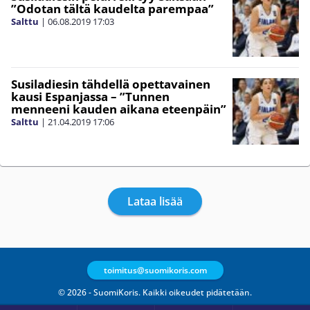
”Odotan tältä kaudelta parempaa”
Salttu
|
06.08.2019
17:03
Susiladiesin tähdellä opettavainen
kausi Espanjassa – ”Tunnen
menneeni kauden aikana eteenpäin”
Salttu
|
21.04.2019
17:06
Lataa lisää
toimitus@suomikoris.com
© 2026 - SuomiKoris. Kaikki oikeudet pidätetään.