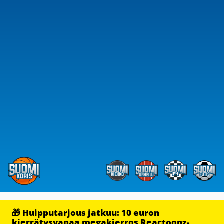
🎁 Huipputarjous jatkuu: 10 euron
kierrätysvapaa megakierros Reactoonz-