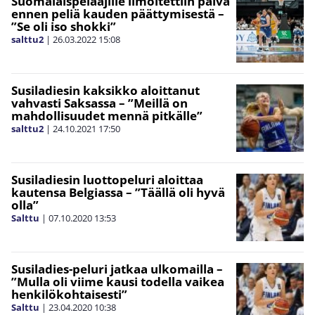
Suomalaispelaajille ilmoitettiin päivä
ennen peliä kauden päättymisestä –
”Se oli iso shokki”
salttu2
|
26.03.2022
15:08
Susiladiesin kaksikko aloittanut
vahvasti Saksassa – ”Meillä on
mahdollisuudet mennä pitkälle”
salttu2
|
24.10.2021
17:50
Susiladiesin luottopeluri aloittaa
kautensa Belgiassa – ”Täällä oli hyvä
olla”
Salttu
|
07.10.2020
13:53
Susiladies-peluri jatkaa ulkomailla –
”Mulla oli viime kausi todella vaikea
henkilökohtaisesti”
Salttu
|
23.04.2020
10:38