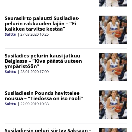
Seurasiirto palautti Susiladies-
pelurin rakkauden lajiin – ”Ei
kaikkea tarvitse kestää”
Salttu
|
27.03.2020
10:25
Susiladies-pelurin kausi jatkuu
Belgiassa – ”Kiva päästä uuteen
ympäristöön”
Salttu
|
28.01.2020
17:09
Susiladiesin Pounds havittelee
nousua – ”Tiedossa on iso rooli”
Salttu
|
22.09.2019
10:33
Susiladiesin peluri siirtyy Saksaan –